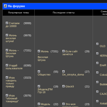
На форуме
Самы
Популярные темы
Последние ответы
пол
Считаем
(9999)
до 10000
Жизнь
(9978)
веселая
штука!
OLD
Жизнь –
(7331)
Жизнь
(7331)
Если сайт
(29)
Веселая
–
загнётся
4ERN
Штука
Веселая
Штука
EneR
Угадай
(6395)
пользователя
(55)
(27)
Общество
De_stroyka_doma
Coko
Игра
(3323)
говорить
только
Bubbl
правду
(19)
Glock9
(21)
[Модель]ПМ
ГШ-18
CAJI
Игра
(3076)
"обломай
товарища"
Xott
Модель
(22)
Это моя
(23)
ножа
первая карта