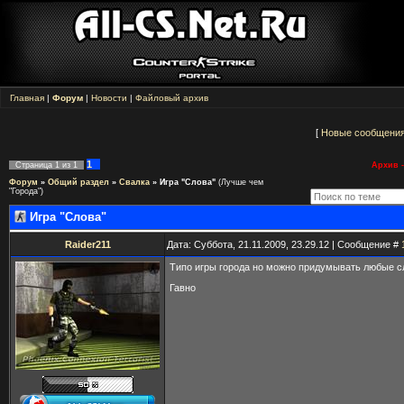
Главная
|
Форум
|
Новости
|
Файловый архив
[
Новые сообщени
1
Страница
1
из
1
Архив -
Форум
»
Общий раздел
»
Свалка
»
Игра "Слова"
(Лучше чем
"Города")
Игра "Слова"
Raider211
Дата: Суббота, 21.11.2009, 23.29.12 | Сообщение #
Типо игры города но можно придумывать любые с
Гавно