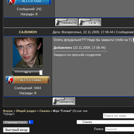
Сообщений:
242
Награды:
0
CAJIOMOH
Дата: Воскресенье, 22.11.2009, 17.06.44 | Сообщени
Опять флудильня??? Надо бы закрыть! (тебе на Т)
Добавлено
(22.11.2009, 17.06.44)
---------------------------------------------
Закрыто по просьбе создателя
Сообщений:
3404
Награды:
0
Форум
»
Общий раздел
»
Свалка
»
Игра "Слова"
(Лучше чем
"Города")
1
Страница
1
из
1
Поиск: