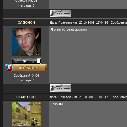
Сообщений:
25
Награды:
0
CAJIOMOH
Дата: Понедельник, 26.10.2009, 17.04.24 | Сообщени
Я отрапортовал модерам.
Сообщений:
3404
Награды:
0
HEADSCHOT
Дата: Понедельник, 26.10.2009, 19.07.17 | Сообщени
Закрыто