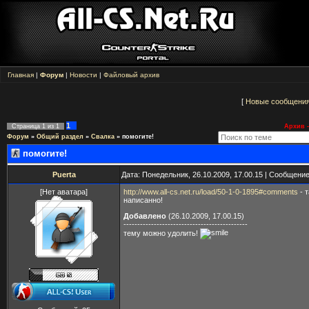
Главная
|
Форум
|
Новости
|
Файловый архив
[
Новые сообщени
1
Страница
1
из
1
Архив -
Форум
»
Общий раздел
»
Свалка
»
помогите!
помогите!
Puerta
Дата: Понедельник, 26.10.2009, 17.00.15 | Сообщени
[Нет аватара]
http://www.all-cs.net.ru/load/50-1-0-1895#comments
- 
написанно!
Добавлено
(26.10.2009, 17.00.15)
---------------------------------------------
тему можно удолить!