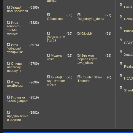
Штука
EneR
Угадай
(6395)
пользователя
(55)
(27)
Общество
De_stroyka_doma
Coko
Игра
(3323)
говорить
только
Bubbl
правду
(19)
Glock9
(21)
[Модель]ПМ
ГШ-18
CAJI
Игра
(3076)
"обломай
товарища"
Xott
Модель
(22)
Это моя
(23)
ножа
первая карта
awp_ships
Опиши
(2700)
Realt
аватарку
сверху :)
AK74u(С
(26)
Counter Strike
(6)
HEA
глушителем
Thunder!
Флуд
(2699)
и без)
смайлами!
$Tize
Игрулька
(2519)
"Ассоциации"
(1502)
предпочтения
в оружии