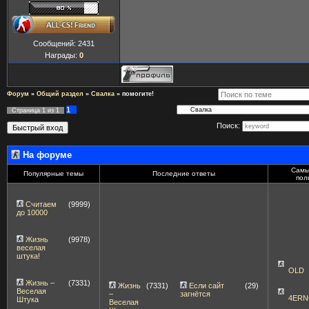
Сообщений:
2431
Награды:
0
Форум
»
Общий раздел
»
Свалка
»
помогите!
1
Страница
1
из
1
Поиск:
На форуме
Самы
Популярные темы
Последние ответы
пол
Считаем
(9999)
до 10000
Жизнь
(9978)
веселая
штука!
OLD
Жизнь –
(7331)
Жизнь
(7331)
Если сайт
(29)
Веселая
–
загнётся
4ERN
Штука
Веселая