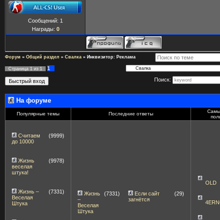
Сообщений:
1
Награды:
0
Форум
»
Общий раздел
»
Свалка
»
Инквизитор: Реклама
1
Страница
1
из
1
Поиск:
На форуме
Самы
Популярные темы
Последние ответы
пол
Считаем
(9999)
до 10000
Жизнь
(9978)
веселая
штука!
OLD
Жизнь –
(7331)
Жизнь
(7331)
Если сайт
(29)
Веселая
–
загнётся
4ERN
Штука
Веселая
Штука