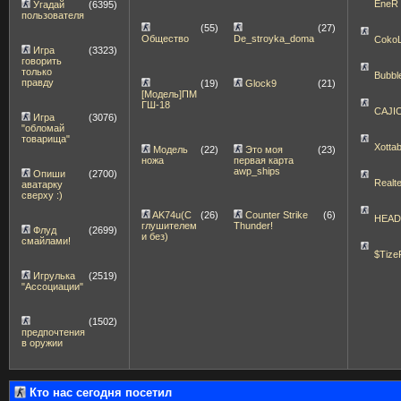
EneR
Угадай
(6395)
пользователя
(55)
(27)
Общество
De_stroyka_doma
Coko
Игра
(3323)
говорить
только
Bubbl
правду
(19)
Glock9
(21)
[Модель]ПМ
ГШ-18
CAJI
Игра
(3076)
"обломай
товарища"
Xott
Модель
(22)
Это моя
(23)
ножа
первая карта
awp_ships
Опиши
(2700)
Realt
аватарку
сверху :)
AK74u(С
(26)
Counter Strike
(6)
HEA
глушителем
Thunder!
Флуд
(2699)
и без)
смайлами!
$Tize
Игрулька
(2519)
"Ассоциации"
(1502)
предпочтения
в оружии
Кто нас сегодня посетил