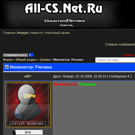
Главная
|
Форум
|
Новости
|
Файловый архив
[
Новые сообщени
1
Страница
1
из
1
Архив -
Форум
»
Общий раздел
»
Свалка
»
Инквизитор: Реклама
Инквизитор: Реклама
eSt^
Дата: Четверг, 22.10.2009, 11.59.10 | Сообщение #
1
Инквизитор:
Реклама