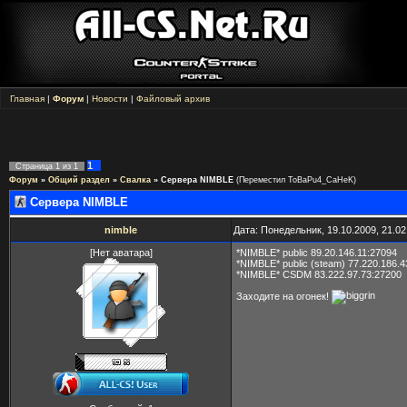
Главная
|
Форум
|
Новости
|
Файловый архив
1
Страница
1
из
1
Форум
»
Общий раздел
»
Свалка
»
Сервера NIMBLE
(Переместил ToBaPu4_CaHeK)
Сервера NIMBLE
nimble
Дата: Понедельник, 19.10.2009, 21.0
[Нет аватара]
*NIMBLE* public 89.20.146.11:27094
*NIMBLE* public (steam) 77.220.186.
*NIMBLE* CSDM 83.222.97.73:27200
Заходите на огонек!