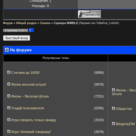
Сообщений:
1
Награды:
0
Форум
»
Общий раздел
»
Свалка
»
Сервера NIMBLE
(Переместил ToBaPu4_CaHeK)
1
Страница
1
из
1
На форуме
Популярные темы
Считаем до 10000
(9999)
Жизнь веселая штука!
(9978)
Жизнь – Вес
Штука
Жизнь – Веселая Штука
(7331)
Угадай пользователя
(6395)
Общество
Игра говорить только правду
(3323)
[Модель]ПМ
Игра "обломай товарища"
(3076)