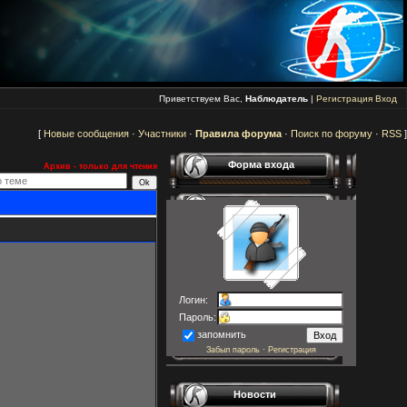
Приветствуем Вас,
Наблюдатель
|
Регистрация
Вход
[
Новые сообщения
·
Участники
·
Правила форума
·
Поиск по форуму
·
RSS
]
Форма входа
Архив - только для чтения
Логин:
Пароль:
запомнить
Забыл пароль
·
Регистрация
Новости