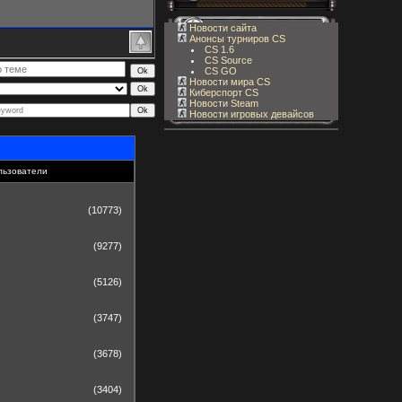
Новости сайта
Анонсы турниров CS
CS 1.6
CS Source
CS GO
Новости мира CS
Киберспорт CS
Новости Steam
Новости игровых девайсов
льзователи
(10773)
(9277)
(5126)
(3747)
(3678)
(3404)