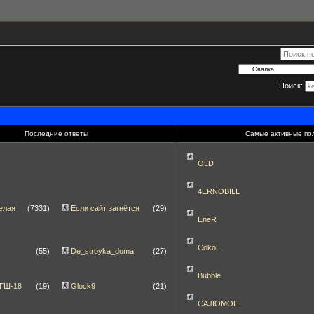
Поиск:
Последние ответы
Самые активные по
OLD
4ERNOBILL
елая
(7331)
Если сайт загнётся
(29)
EneR
CokoL
(55)
De_stroyka_doma
(27)
Bubble
 ГШ-18
(19)
Glock9
(21)
CAJIOMOH