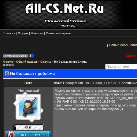
Главная
|
Форум
|
Новости
|
Файловый архив
[
Новые сообщени
1
Страница
1
из
1
Архив -
Форум
»
Общий раздел
»
Свалка
»
Не большая проблема
(вопрос)
Не большая проблема
l1eto
Дата: Понедельник, 19.10.2009, 17.07.21 | Сообщени
[Нет аватара]
Можно ли как нить скачать демку записаную хлтв с
лежит на главной странице в разделе архив демок.
Нужна именно эта autorec-0910191613-de_cpl_mill.d
- WinRAR 6 034 KБ 19.10.2009 16:35:00
При скачке требует логин и пароль. Что делать под
очень сильно нужна! Заранее благодарю! ))