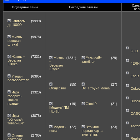
Самы
Популярные темы
Последние ответы
пол
Считаем
(9999)
до 10000
Жизнь
(9978)
веселая
штука!
OLD
Жизнь –
(7331)
Жизнь
(7331)
Если сайт
(29)
Веселая
–
загнётся
4ERN
Штука
Веселая
Штука
EneR
Угадай
(6395)
пользователя
(55)
(27)
Общество
De_stroyka_doma
Coko
Игра
(3323)
говорить
только
Bubbl
правду
(19)
Glock9
(21)
[Модель]ПМ
ГШ-18
CAJI
Игра
(3076)
"обломай
товарища"
Xott
Модель
(22)
Это моя
(23)
ножа
первая карта
awp_ships
Опиши
(2700)
Realt
аватарку