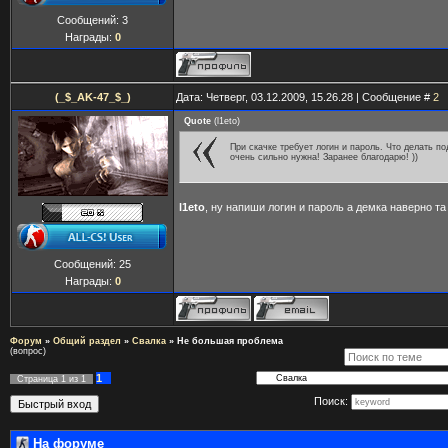
Сообщений:
3
Награды:
0
(_$_AK-47_$_)
Дата: Четверг, 03.12.2009, 15.26.28 | Сообщение #
2
Quote
(
l1eto
)
При скачке требует логин и пароль. Что делать п
очень сильно нужна! Заранее благодарю! ))
l1eto
, ну напиши логин и пароль а демка наверно т
Сообщений:
25
Награды:
0
Форум
»
Общий раздел
»
Свалка
»
Не большая проблема
(вопрос)
1
Страница
1
из
1
Поиск:
На форуме