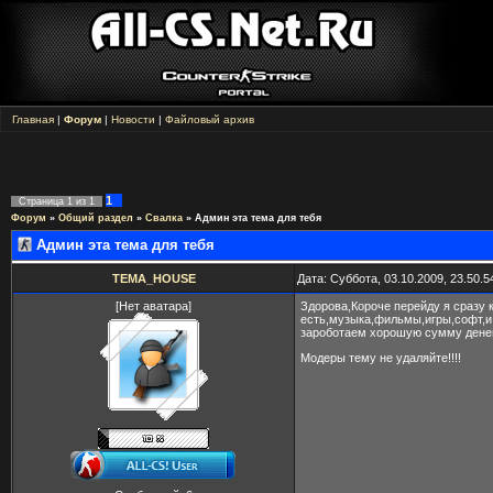
Главная
|
Форум
|
Новости
|
Файловый архив
1
Страница
1
из
1
Форум
»
Общий раздел
»
Свалка
»
Админ эта тема для тебя
Админ эта тема для тебя
TEMA_HOUSE
Дата: Суббота, 03.10.2009, 23.50.
[Нет аватара]
Здорова,Короче перейду я сразу к
есть,музыка,фильмы,игры,софт,и 
зароботаем хорошую сумму денег,
Модеры тему не удаляйте!!!!