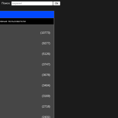
Поиск:
ивные пользователи
(10773)
(9277)
(5126)
(3747)
(3678)
(3404)
(3169)
(2718)
(2431)