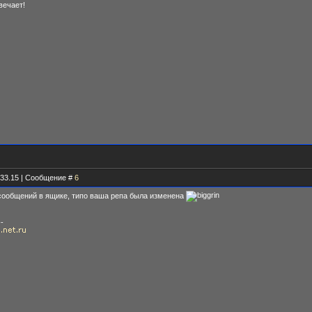
вечает!
.33.15 | Сообщение #
6
о сообщений в ящике, типо ваша репа была изменена
--