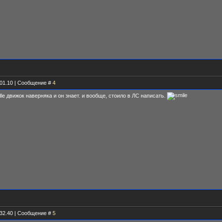
.01.10 | Сообщение #
4
dle движок наверняка и он знает. и вообще, стоило в ЛС написать.
.32.40 | Сообщение #
5