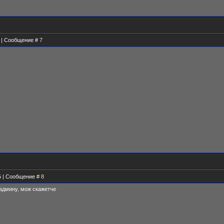
43 | Сообщение #
7
35 | Сообщение #
8
админу, мож скажетче