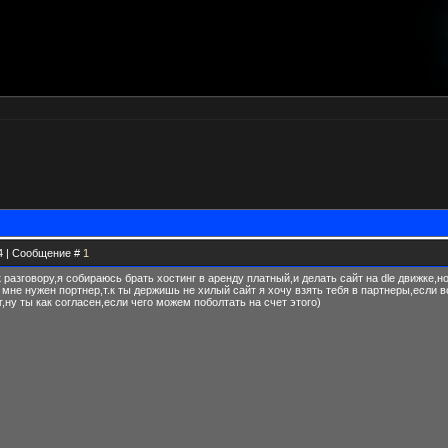
54 | Сообщение #
1
 разговору,я собираюсь брать хостинг в аренду платный,и делать сайт на dle движке,но 
мне нужен портнер,т.к ты держишь не хилый сайт я хочу взять тебя в партнеры,если в
ну ты как согласен,если чего можем поболтать на счет этого)