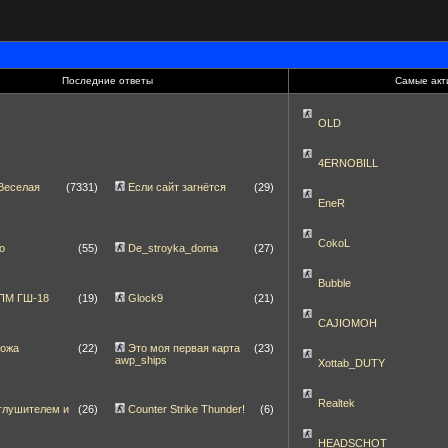
Последние ответы
Самые акт
OLD
4ERNOBILL
Веселая
(7331)
Если сайт загнётся
(29)
EneR
CokoL
о
(55)
De_stroyka_doma
(27)
Bubble
]ПМ ГШ-18
(19)
Glock9
(21)
CAJIOMOH
ножа
(22)
Это моя первая карта
(23)
awp_ships
Xottab_DUTY
Realtek
глушителем и
(26)
Counter Strike Thunder!
(6)
HEADSCHOT