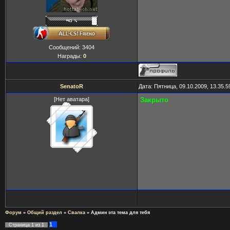
Сообщений:
3404
Награды:
0
SenatoR
Дата: Пятница, 09.10.2009, 13.35.
[Нет аватара]
Закрыто
Форум
»
Общий раздел
»
Свалка
»
Админ эта тема для тебя
1
Страница
1
из
1