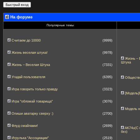
На форуме
Популярные темы
Считаем до 10000
(9999)
Жизнь веселая штука!
(9978)
Жизнь – 
Штука
Жизнь – Веселая Штука
(7331)
Угадай пользователя
(6395)
Обществ
Игра говорить только правду
(3323)
[Модель
Игра "обломай товарища"
(3076)
Модель 
Опиши аватарку сверху :)
(2700)
Флуд смайлами!
(2699)
AK74u(С 
без)
Игрулька "Ассоциации"
(2519)