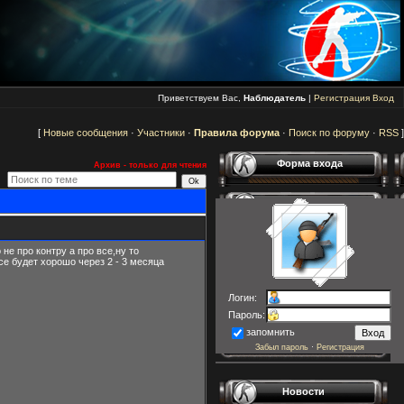
Приветствуем Вас,
Наблюдатель
|
Регистрация
Вход
[
Новые сообщения
·
Участники
·
Правила форума
·
Поиск по форуму
·
RSS
]
Форма входа
Архив - только для чтения
не про контру а про все,ну то
се будет хорошо через 2 - 3 месяца
Логин:
Пароль:
запомнить
Забыл пароль
·
Регистрация
Новости