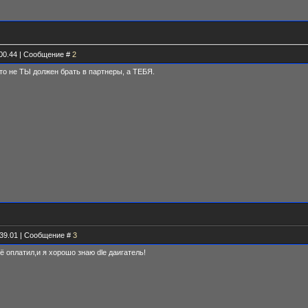
.00.44 | Сообщение #
2
то не ТЫ должен брать в партнеры, а ТЕБЯ.
.39.01 | Сообщение #
3
ё оплатил,и я хорошо знаю dle даигатель!