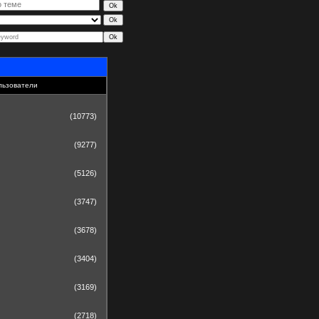
льзователи
(10773)
(9277)
(5126)
(3747)
(3678)
(3404)
(3169)
(2718)