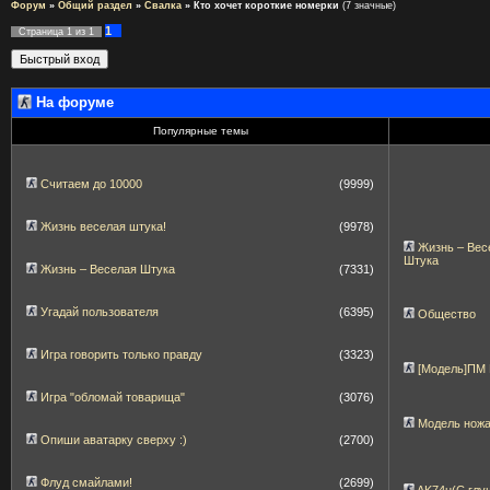
Форум
»
Общий раздел
»
Свалка
»
Кто хочет короткие номерки
(7 значные)
1
Страница
1
из
1
На форуме
Популярные темы
Считаем до 10000
(9999)
Жизнь веселая штука!
(9978)
Жизнь – Вес
Штука
Жизнь – Веселая Штука
(7331)
Угадай пользователя
(6395)
Общество
Игра говорить только правду
(3323)
[Модель]ПМ
Игра "обломай товарища"
(3076)
Модель нож
Опиши аватарку сверху :)
(2700)
Флуд смайлами!
(2699)