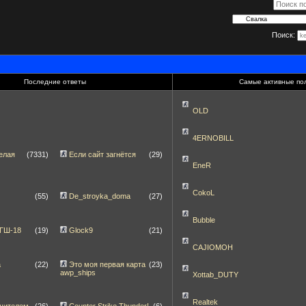
Поиск:
Последние ответы
Самые активные по
OLD
4ERNOBILL
елая
(7331)
Если сайт загнётся
(29)
EneR
CokoL
(55)
De_stroyka_doma
(27)
Bubble
 ГШ-18
(19)
Glock9
(21)
CAJIOMOH
а
(22)
Это моя первая карта
(23)
awp_ships
Xottab_DUTY
Realtek