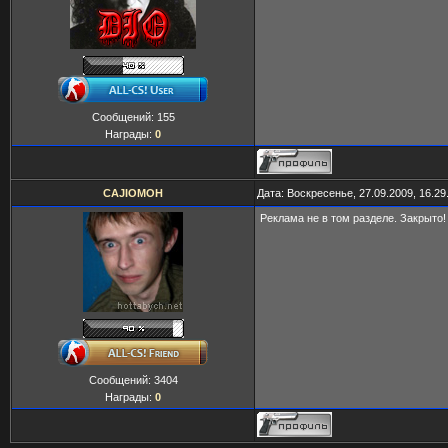
Сообщений:
155
Награды:
0
CAJIOMOH
Дата: Воскресенье, 27.09.2009, 16.2
Реклама не в том разделе. Закрыто!
Сообщений:
3404
Награды:
0