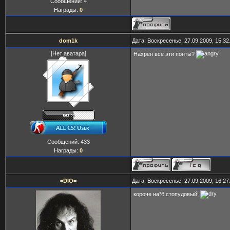
Сообщений:
4
Награды:
0
dom1k
Дата: Воскресенье, 27.09.2009, 15.3
[Нет аватара]
Нахрен все эти понты?
Сообщений:
433
Награды:
0
=DIO=
Дата: Воскресенье, 27.09.2009, 16.2
короче на*б стопудовый!