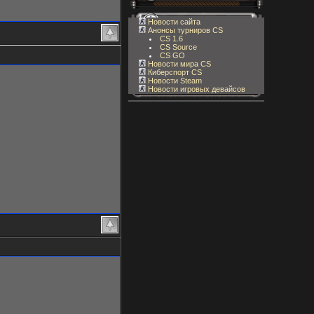
Новости сайта
Анонсы турниров CS
CS 1.6
CS Source
CS GO
Новости мира CS
Киберспорт CS
Новости Steam
Новости игровых девайсов