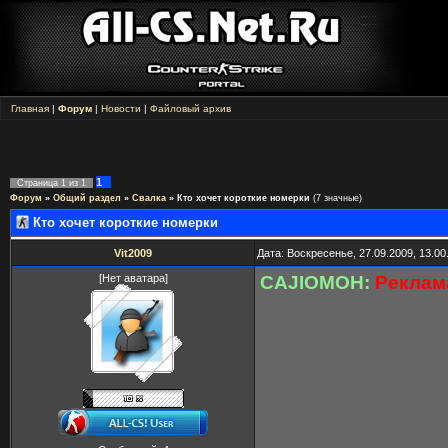
Главная
|
Форум
|
Новости
|
Файловый архив
1
Страница
1
из
1
Форум
»
Общий раздел
»
Свалка
»
Кто хочет короткие номерки
(7 значные)
Кто хочет короткие номерки
Vit2009
Дата: Воскресенье, 27.09.2009, 13.0
[Нет аватара]
CAJIOMOH:
Реклама