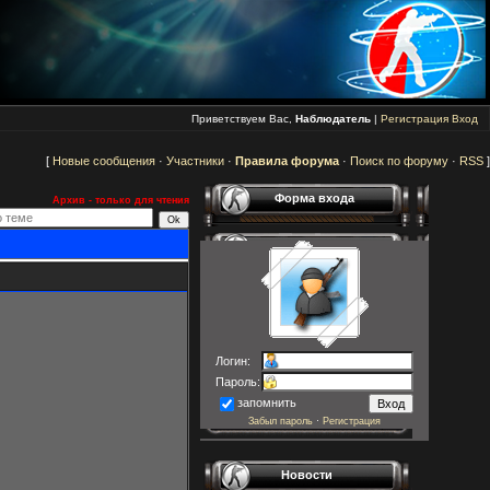
Приветствуем Вас,
Наблюдатель
|
Регистрация
Вход
[
Новые сообщения
·
Участники
·
Правила форума
·
Поиск по форуму
·
RSS
]
Форма входа
Архив - только для чтения
Логин:
Пароль:
запомнить
Забыл пароль
·
Регистрация
Новости