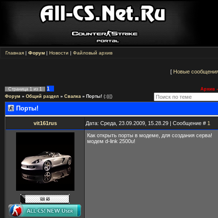
Главная
|
Форум
|
Новости
|
Файловый архив
[
Новые сообщени
1
Страница
1
из
1
Архив -
Форум
»
Общий раздел
»
Свалка
»
Порты!
(:((()
Порты!
vit161rus
Дата: Среда, 23.09.2009, 15.28.29 | Сообщение #
1
Как открыть порты в модеме, для создания серва!
модем d-link 2500u!