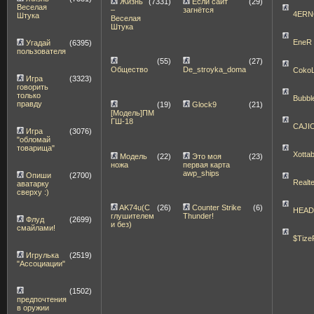
Жизнь
(7331)
Если сайт
(29)
Веселая
–
загнётся
4ERN
Штука
Веселая
Штука
EneR
Угадай
(6395)
пользователя
(55)
(27)
Общество
De_stroyka_doma
Coko
Игра
(3323)
говорить
только
Bubbl
правду
(19)
Glock9
(21)
[Модель]ПМ
ГШ-18
CAJI
Игра
(3076)
"обломай
товарища"
Xott
Модель
(22)
Это моя
(23)
ножа
первая карта
awp_ships
Опиши
(2700)
Realt
аватарку
сверху :)
AK74u(С
(26)
Counter Strike
(6)
HEA
глушителем
Thunder!
Флуд
(2699)
и без)
смайлами!
$Tize
Игрулька
(2519)
"Ассоциации"
(1502)
предпочтения
в оружии