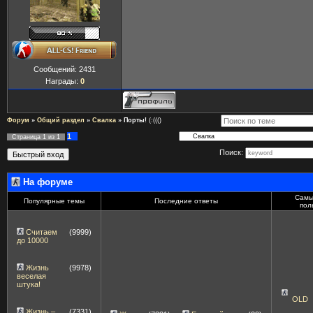
Сообщений:
2431
Награды:
0
Форум
»
Общий раздел
»
Свалка
»
Порты!
(:((()
1
Страница
1
из
1
Поиск:
На форуме
Самы
Популярные темы
Последние ответы
пол
Считаем
(9999)
до 10000
Жизнь
(9978)
веселая
штука!
OLD
Жизнь –
(7331)