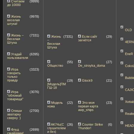
Считаем
(9999)
до 10000
Жизнь
(9978)
веселая
штука!
OLD
Жизнь –
(7331)
Жизнь
(7331)
Если сайт
(29)
Веселая
–
загнётся
4ERN
Штука
Веселая
Штука
EneR
Угадай
(6395)
пользователя
(55)
(27)
Общество
De_stroyka_doma
Coko
Игра
(3323)
говорить
только
Bubbl
правду
(19)
Glock9
(21)
[Модель]ПМ
ГШ-18
CAJI
Игра
(3076)
"обломай
товарища"
Xott
Модель
(22)
Это моя
(23)
ножа
первая карта
awp_ships
Опиши
(2700)
Realt
аватарку
сверху :)
AK74u(С
(26)
Counter Strike
(6)
HEA
глушителем
Thunder!
Флуд
(2699)
и без)
смайлами!