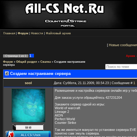
Главная
|
Форум
|
Новости
|
Файловый архив
[
Новые сообщени
1
Страница
1
из
1
Архив -
Форум
»
Общий раздел
»
Свалка
»
Cоздаем настраиваем
сервера
Cоздаем настраиваем сервера
sool
Дата: Суббота, 21.11.2009, 00.54.23 | Сообщение #
1
Размешение и настройка серверов онлайн игр у теб
Для заказа услуги обращяйтесь 427231204
Закажите сервер одной из игры:
World of warcraft
Lineage 2
AION
Perfect World
Counter Strike
Так же имееться мануал по установке сервера EVE O
понятно сам эмуль сервера.
(этот продукт являеться самым дешёвым так как я н