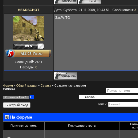
HEADSCHOT
Дата: Суббота, 21.11.2009, 10.43.51 | Сообщение #
3
ЗакРыТО
Сообщений:
2431
Награды:
0
Форум
»
Общий раздел
»
Свалка
»
Cоздаем настраиваем
сервера
1
Страница
1
из
1
Поиск:
На форуме
Самы
Популярные темы
Последние ответы
пол