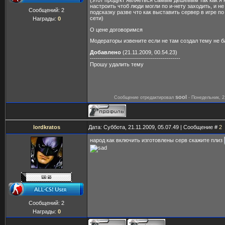
настроить чтоб люди могли по и-нету заходить, и не
Сообщений:
2
подсказку разве что как выставить сервер в игре п
сети)
Награды:
0
О цене договоримся
Модераторы извените если не там создал тему не б
Добавлено
(21.11.2009, 00.54.23)
---------------------------------------------
Прошу удалить тему
sool
Сообщение отредактировал
-
Понедельник, 2
lordkratos
Дата: Суббота, 21.11.2009, 05.07.49 | Сообщение #
2
народ как включить изготовлены серв скажите плиз
Сообщений:
2
Награды:
0