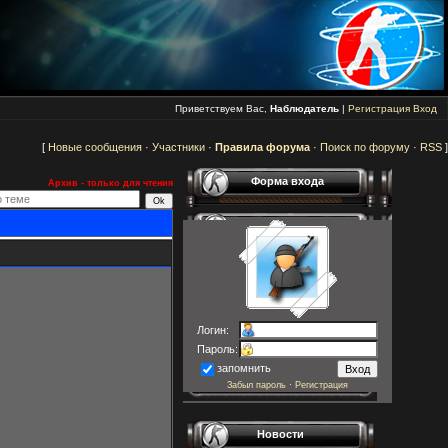
Приветствуем Вас,
Наблюдатель
|
Регистрация
Вход
[
Новые сообщения
·
Участники
·
Правила форума
·
Поиск по форуму
·
RSS
]
Форма входа
Архив - только для чтения
Логин:
Пароль:
запомнить
Забыл пароль
·
Регистрация
Новости