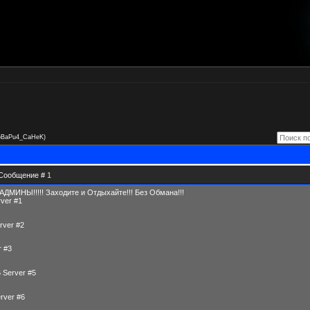
oBaPu4_CaHeK)
| Сообщение #
1
МИНЫ!!!!! Заходите и Отдыхайте!!! Без Обмана!!!
rver #1
rver #2
r #3
 Server #5
rver #6