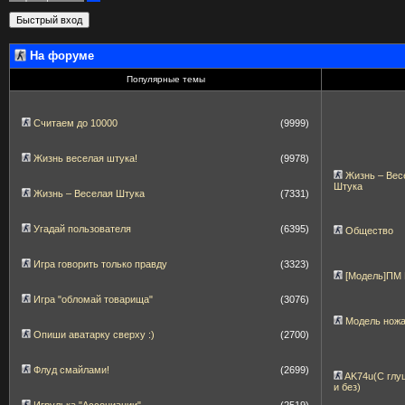
На форуме
Популярные темы
Считаем до 10000
(9999)
Жизнь веселая штука!
(9978)
Жизнь – Вес
Штука
Жизнь – Веселая Штука
(7331)
Угадай пользователя
(6395)
Общество
Игра говорить только правду
(3323)
[Модель]ПМ
Игра "обломай товарища"
(3076)
Модель нож
Опиши аватарку сверху :)
(2700)
Флуд смайлами!
(2699)
AK74u(С глу
и без)
Игрулька "Ассоциации"
(2519)