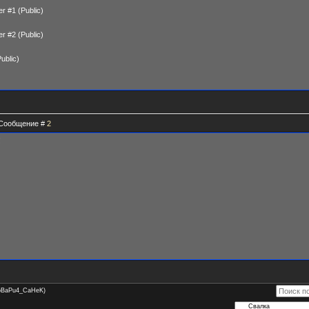
r #1 (Public)
r #2 (Public)
ublic)
| Сообщение #
2
!
oBaPu4_CaHeK)