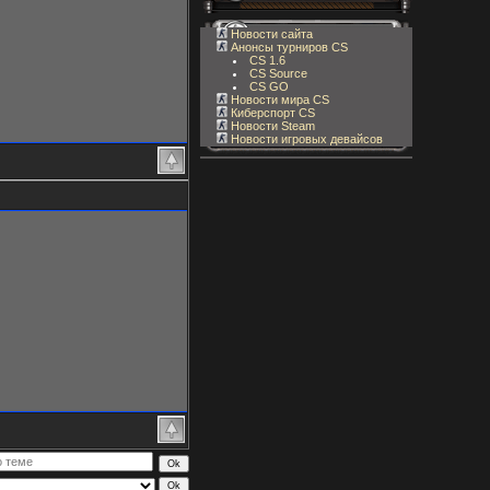
Новости сайта
Анонсы турниров CS
CS 1.6
CS Source
CS GO
Новости мира CS
Киберспорт CS
Новости Steam
Новости игровых девайсов