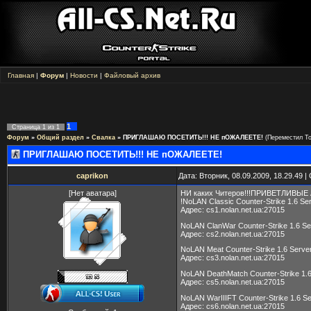
Главная
|
Форум
|
Новости
|
Файловый архив
1
Страница
1
из
1
Форум
»
Общий раздел
»
Свалка
»
ПРИГЛАШАЮ ПОСЕТИТЬ!!! НЕ пОЖАЛЕЕТЕ!
(Переместил T
ПРИГЛАШАЮ ПОСЕТИТЬ!!! НЕ пОЖАЛЕЕТЕ!
caprikon
Дата: Вторник, 08.09.2009, 18.29.49 
[Нет аватара]
НИ каких Читеров!!!ПРИВЕТЛИВЫЕ АД
!NoLAN Classic Counter-Strike 1.6 Se
Адрес: cs1.nolan.net.ua:27015
NoLAN ClanWar Counter-Strike 1.6 Se
Адрес: cs2.nolan.net.ua:27015
NoLAN Meat Counter-Strike 1.6 Serve
Адрес: cs3.nolan.net.ua:27015
NoLAN DeathMatch Counter-Strike 1.6
Адрес: cs5.nolan.net.ua:27015
NoLAN WarIIIFT Counter-Strike 1.6 Se
Адрес: cs6.nolan.net.ua:27015