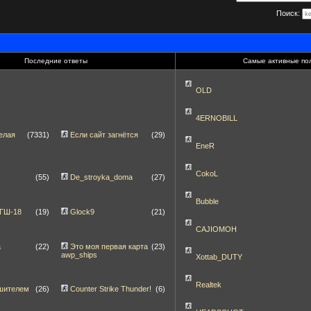
Поиск:
Последние ответы
Самые активные по
OLD
4ERNOBILL
елая
(7331)
Если сайт загнётся
(29)
EneR
CokoL
(55)
De_stroyka_doma
(27)
Bubble
 ГШ-18
(19)
Glock9
(21)
CAJIOMOH
а
(22)
Это моя первая карта
(23)
awp_ships
Xottab_DUTY
Realtek
шителем
(26)
Counter Strike Thunder!
(6)