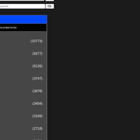
льзователи
(10773)
(9277)
(5126)
(3747)
(3678)
(3404)
(3169)
(2718)