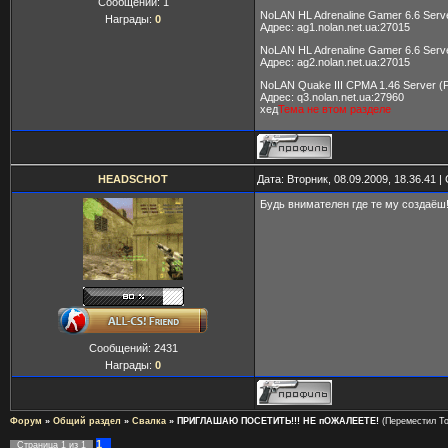
Сообщений:
1
NoLAN HL Adrenaline Gamer 6.6 Serve
Награды:
0
Адрес: ag1.nolan.net.ua:27015
NoLAN HL Adrenaline Gamer 6.6 Serve
Адрес: ag2.nolan.net.ua:27015
NoLAN Quake III CPMA 1.46 Server (P
Адрес: q3.nolan.net.ua:27960
хед
Тема не втом разделе
HEADSCHOT
Дата: Вторник, 08.09.2009, 18.36.41 
Будь внимателен где те му создаёш
Сообщений:
2431
Награды:
0
Форум
»
Общий раздел
»
Свалка
»
ПРИГЛАШАЮ ПОСЕТИТЬ!!! НЕ пОЖАЛЕЕТЕ!
(Переместил T
1
Страница
1
из
1