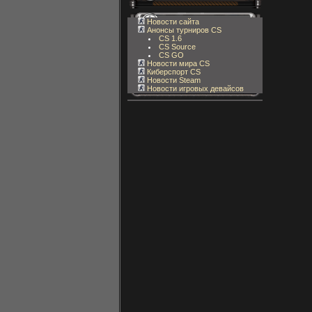
Новости сайта
Анонсы турниров CS
CS 1.6
CS Source
CS GO
Новости мира CS
Киберспорт CS
Новости Steam
Новости игровых девайсов