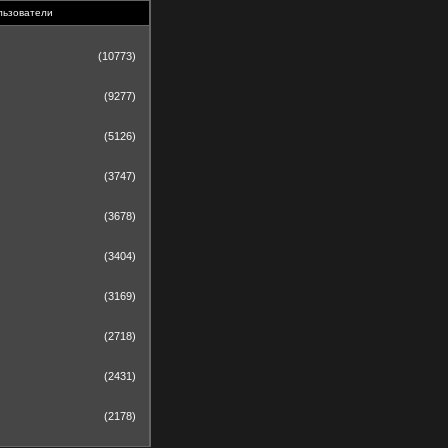
льзователи
(10773)
(9277)
(5126)
(3747)
(3678)
(3404)
(3169)
(2718)
(2431)
(2178)