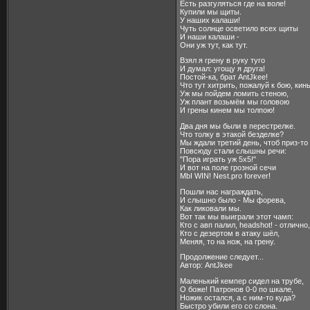
Есть разгуляться где на воле!
Купили мы щиты.
У наших калаши!
Чуть солнце осветило всех щиты
И наши калаши -
Они уж тут, как тут.
Взял я грену в руку туго
И думал: угощу я друга!
Постой-ка, брат AntJkee!
Что тут хитрить, пожалуй к бою, ки
Уж мы пойдем ломить стеною,
Уж плант возьмём мы головою
И грены кинем мы толпою!
Два дня мы были в перестрелке.
Что толку в этакой безделке?
Мы ждали третий день, чтоб приз-то
Повсюду стали слышны речи:
"Пора играть уж 5x5!"
И вот на поле грозной сечи
MbI WIN! Nest.pro forever!
Пошли нас награждать,
И слышно было - Мы форева,
Как ликовали мы.
Вот так мы выиграли этот чамп:
Кто с авп палил, headshot! - отлично,
Кто с дезертом в атаку шёл,
Меняя, то на нож, на грену.
Продолжение следует...
Автор: AntJkee
Маленький кемпер сидел на трубе,
О боже! Патронов 0-0 по шкале,
Ножик остался, а с ним-то куда?
Быстро убили его со слона.