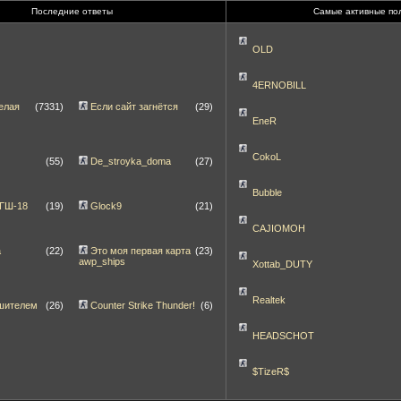
Последние ответы
Самые активные по
OLD
4ERNOBILL
елая
(7331)
Если сайт загнётся
(29)
EneR
CokoL
(55)
De_stroyka_doma
(27)
Bubble
 ГШ-18
(19)
Glock9
(21)
CAJIOMOH
а
(22)
Это моя первая карта
(23)
awp_ships
Xottab_DUTY
Realtek
шителем
(26)
Counter Strike Thunder!
(6)
HEADSCHOT
$TizeR$