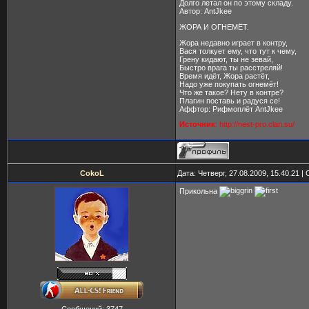
Долго летал он по этому складу.
Автор: AntJkee
ЖОРА И ОГНЕМЁТ.
Жора недавно играет в контру,
Вася толкует ему, что тут к чему,
Грену кидают, ты не зевай,
Быстро врага ты расстреляй!
Время идёт, Жора растёт,
Надо уже покупать огнемёт!
Что же такое? Нету в контре?
Плагин поставь и радуся се!
Аффтор: Рифмоплёт AntJkee
Источник
: http://nest-pro.clan.su/
CokoL
Дата: Четверг, 27.08.2009, 15.40.21 
Прикольна