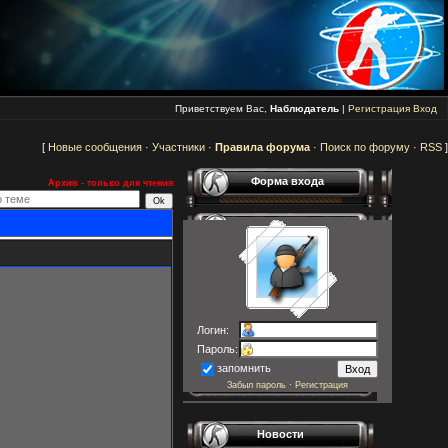
Приветствуем Вас,
Наблюдатель
|
Регистрация
Вход
[
Новые сообщения
·
Участники
·
Правила форума
·
Поиск по форуму
·
RSS
]
Форма входа
Архив - только для чтения
Логин:
Пароль:
запомнить
Забыл пароль
·
Регистрация
Новости