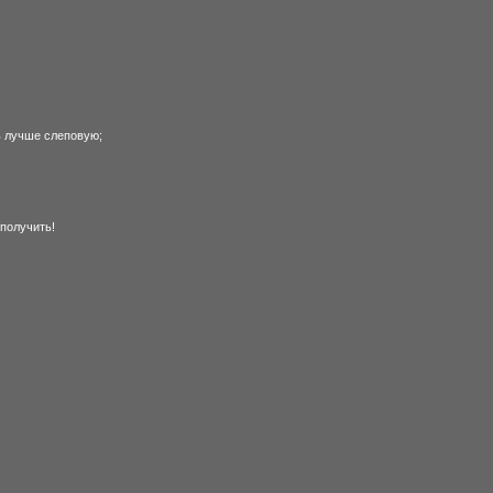
нь лучше слеповую;
 получить!