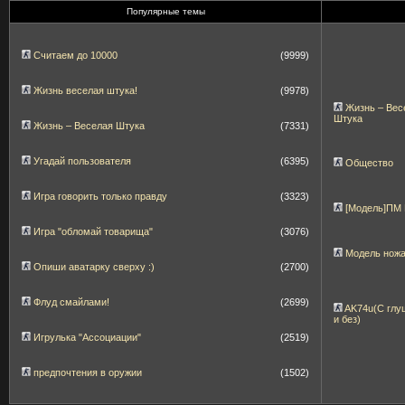
Популярные темы
Считаем до 10000
(9999)
Жизнь веселая штука!
(9978)
Жизнь – Вес
Штука
Жизнь – Веселая Штука
(7331)
Угадай пользователя
(6395)
Общество
Игра говорить только правду
(3323)
[Модель]ПМ
Игра "обломай товарища"
(3076)
Модель нож
Опиши аватарку сверху :)
(2700)
Флуд смайлами!
(2699)
AK74u(С глу
и без)
Игрулька "Ассоциации"
(2519)
предпочтения в оружии
(1502)