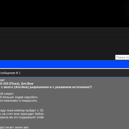
| Сообщение #
1
ro!
X-103 (Псих), AntJkee
с моего (AntJkee) разрешения и с указанием источника!!!
й секрет.
об больше хедов нарубить
ил немножко я покрысить
 жду пока кемпер выйдет с 33.
у на счет мне приходит бабло.
 хрена же его подорвало! smile
 достигает меня авп.