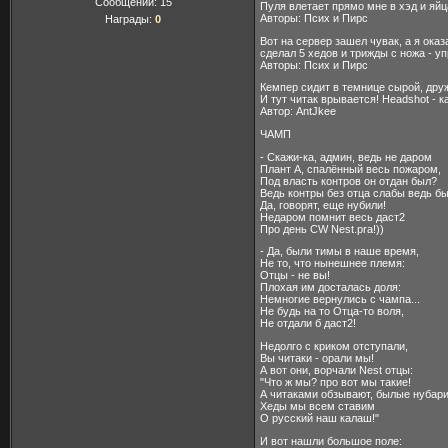
Сообщений:
15
Пуля влетает прямо мне в хэд и яйц
Авторы: Псих и Пирс
Награды:
0
Вот на сервер зашел чувак, а я ока
сделал 5 хедов и трижды с ножа - у
Авторы: Псих и Пирс
Кемпер сидит в темнице сырой, друж
И тут читак врывается! Headshot - 
Автор: AntJkee
ЧАМП
- Скажи-ка, админ, ведь не даром
Плант А, спалённый весь пожаром,
Под власть контров он отдан был?
Ведь контры без отца слабы ведь бы
Да, говорят, еще нубили!
Недаром помнит весь даст2
Про день CW Nest.pra!))
- Да, были тимы в наше время,
Не то, что нынешнее племя:
Отцы - не вы!
Плохая им досталась доля:
Немногие вернулись с чампа...
Не будь на то Отца-то воля,
Не отдали б даст2!
Недолго с криком отступали,
Вы читаки - орали мы!
А вот они, ворчали Nest отцы:
"Что ж мы? про вот мы такие!
А читаками обзывают, былые нубари
Хеды мы всем ставим
О русский наш калаш!"
И вот нашли большое поле: