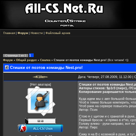
Главная
|
Форум
|
Новости
|
Файловый архив
1
Страница
1
из
1
Форум
»
Общий раздел
»
Свалка
»
Стишки от поэтов команды Nest.pro!
(Все читаем! =))
Стишки от поэтов команды Nest.pro!
-=K1ller=-
Дата: Четверг, 27.08.2009, 11.12.00 
[Нет аватара]
Стишки от поэтов команды Nest.p
Авторы стихов: $p1r3 (пирс), /7Cu
Копирование разрешается только 
Куда идем мы с авп большой большо
Чтоб в темке больше кемперить, чт
Чтоб ранк на сервере повысить реш
Автор: Псих
Стою я с щитом и с гранатой в руке,
Первый бросок - и прямо в е*ло, срз
Голову влево - руки направо, вот ни
Автор: Пирс
Сижу я на В с козенкой в руке, и тут