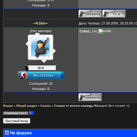
Сообщений:
3747
Награды:
3
-=K1ller=-
Дата: Четверг, 27.08.2009, 18.33.50 
[Нет аватара]
CokoL
, спс
Сообщений:
15
Награды:
0
Форум
»
Общий раздел
»
Свалка
»
Стишки от поэтов команды Nest.pro!
(Все читаем! =))
1
Страница
1
из
1
На форуме