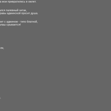
а мои привратились в омлет.
зался палевный читак,
правы админской просит душа.
ит с админом - типо блатной,
калаш срывается!
ли,
.