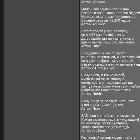
Автор: AntJkee
Маленький админ играл с amx,
Слапил и слаил всех, вот *ля *издец!
Но долго играть ему не пришлось,
Забанил себя он, на 200 часов.
Автор: AntJkee
Бегает профи у нас по серву,
он с М16 разнес всю толпу.
Долго пробегать по карте не смог,
админ послал ему бан, он - читок!
Автор: Пирс
Я недавно в кс начал играть,
узнал как закупаться, и играл кое как
но я уже профи,и стату я крашу!
и всех с калаша я мочу прямо в каш
Авторы: Псих и Пирс
Сижу с авп, в темке сырой,
мимо бежит игрок молодой,
ножик достал я, зарезать как раз,
как тут же взорвал меня свой пид*ра
и админ дает бан прямо в глаз.
Автор: ПсЫх
Сижу я в углу, без пуль, без ножа,
а вот гранат у меня до х*я.
Автор: Псих
SAS'овец контр бежит с калашом,
Прямо залогов спасать - молодцом!
Из неоткуда летят 2 гранаты,
Точно залогов еба*ут снаряды!
Автор: AntJkee
Глупенький контер кидает гранату,