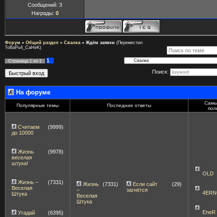
Сообщений:
3
Награды:
0
Форум
»
Общий раздел
»
Свалка
»
Ждём заявки
(Переместил
ToBaPu4_CaHeK)
1
Страница
1
из
1
Поиск:
На форуме
Самы
Популярные темы
Последние ответы
пол
Считаем
(9999)
до 10000
Жизнь
(9978)
веселая
штука!
OLD
Жизнь –
(7331)
Жизнь
(7331)
Если сайт
(29)
Веселая
–
загнётся
4ERN
Штука
Веселая
Штука
EneR
Угадай
(6395)