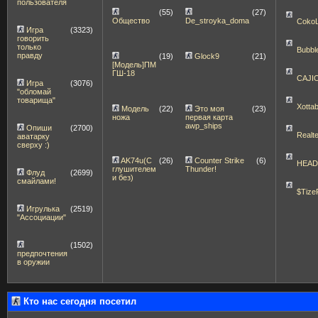
пользователя
(55)
(27)
Общество
De_stroyka_doma
Coko
Игра
(3323)
говорить
только
Bubbl
правду
(19)
Glock9
(21)
[Модель]ПМ
ГШ-18
CAJI
Игра
(3076)
"обломай
товарища"
Xott
Модель
(22)
Это моя
(23)
ножа
первая карта
awp_ships
Опиши
(2700)
Realt
аватарку
сверху :)
AK74u(С
(26)
Counter Strike
(6)
HEA
глушителем
Thunder!
Флуд
(2699)
и без)
смайлами!
$Tize
Игрулька
(2519)
"Ассоциации"
(1502)
предпочтения
в оружии
Кто нас сегодня посетил