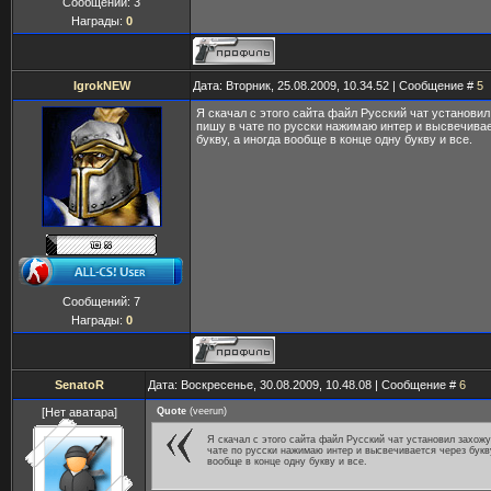
Сообщений:
3
Награды:
0
IgrokNEW
Дата: Вторник, 25.08.2009, 10.34.52 | Сообщение #
5
Я скачал с этого сайта файл Русский чат установил
пишу в чате по русски нажимаю интер и высвечива
букву, а иногда вообще в конце одну букву и все.
Сообщений:
7
Награды:
0
SenatoR
Дата: Воскресенье, 30.08.2009, 10.48.08 | Сообщение #
6
[Нет аватара]
Quote
(
veerun
)
Я скачал с этого сайта файл Русский чат установил захожу
чате по русски нажимаю интер и высвечивается через букву
вообще в конце одну букву и все.