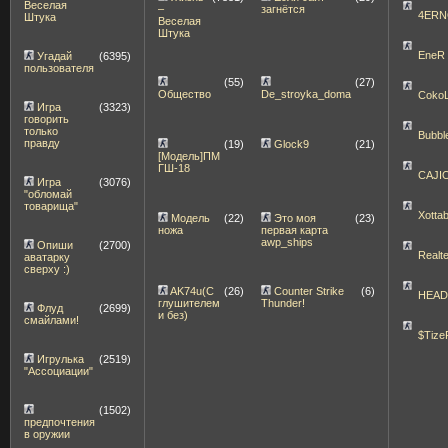
Веселая
–
загнётся
4ERN
Штука
Веселая
Штука
EneR
Угадай
(6395)
пользователя
(55)
(27)
Общество
De_stroyka_doma
Coko
Игра
(3323)
говорить
только
Bubbl
правду
(19)
Glock9
(21)
[Модель]ПМ
ГШ-18
CAJI
Игра
(3076)
"обломай
товарища"
Xott
Модель
(22)
Это моя
(23)
ножа
первая карта
awp_ships
Опиши
(2700)
Realt
аватарку
сверху :)
AK74u(С
(26)
Counter Strike
(6)
HEA
глушителем
Thunder!
Флуд
(2699)
и без)
смайлами!
$Tize
Игрулька
(2519)
"Ассоциации"
(1502)
предпочтения
в оружии