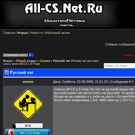
Главная
|
Форум
|
Новости
|
Файловый архив
[
Новые сообщени
1
Страница
1
из
1
Архив -
Форум
»
Общий раздел
»
Свалка
»
Русский чат
(Почему нет русского
чата у меня.All-CS 1.6 Final)
Русский чат
veerun
Дата: Суббота, 22.08.2009, 21.51.37 | Сообщение #
1
Скачал All-CS 1.6 Final. Но чат не русский нажал tab
русский,нажал tab писал опять не русский. Че делат
Играю не на сервере а у себя на карте с ботами/Wi
32mb video оперативка 1,5гб. AMD atlon xp 1.69 ГГЦ