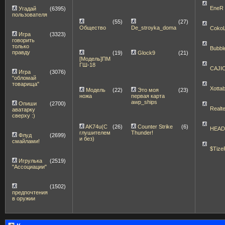
EneR
Угадай
(6395)
пользователя
(55)
(27)
Общество
De_stroyka_doma
Coko
Игра
(3323)
говорить
только
Bubbl
правду
(19)
Glock9
(21)
[Модель]ПМ
ГШ-18
CAJI
Игра
(3076)
"обломай
товарища"
Xott
Модель
(22)
Это моя
(23)
ножа
первая карта
awp_ships
Опиши
(2700)
Realt
аватарку
сверху :)
AK74u(С
(26)
Counter Strike
(6)
HEA
глушителем
Thunder!
Флуд
(2699)
и без)
смайлами!
$Tize
Игрулька
(2519)
"Ассоциации"
(1502)
предпочтения
в оружии