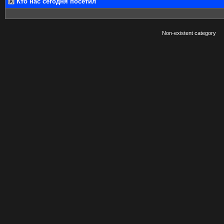
Кто нас сегодня посетил
Non-existent category