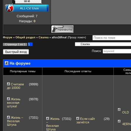
Сообщений:
7
Награды:
0
Форум
»
Общий раздел
»
Свалка
»
allcs16final
(Прошу помоч)
1
Страница
1
из
1
Поиск:
На форуме
Самы
Популярные темы
Последние ответы
пол
Считаем
(9999)
до 10000
Жизнь
(9978)
веселая
штука!
OLD
Жизнь –
(7331)
Жизнь
(7331)
Если сайт
(29)
Веселая
–
загнётся
4ERN
Штука
Веселая
Штука