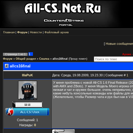
Главная
|
Форум
|
Новости
|
Файловый архив
[
Новые сообщени
1
Страница
1
из
1
Архив -
Форум
»
Общий раздел
»
Свалка
»
allcs16final
(Прошу помоч)
allcs16final
IIIaPuK
Дата: Среда, 19.08.2009, 19.23.30 | Сообщение #
1
У меня проблема с новой All-CS 1.6 Final Release (2
with AMX and ZBots). У меня Модель Моего игрока от
низкая и чат и оружее большое. очень непривычно,
какие нибуть консольные команды или файлы для и
(Желательно, чтобы Размер чата и рук был как в V.0
Сообщений:
1
Награды:
0