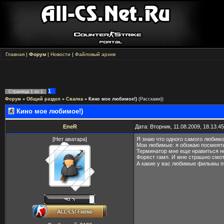
Главная
|
Форум
|
Новости
|
Файловый архив
1
Страница
1
из
1
Форум
»
Общий раздел
»
Свалка
»
Кино мое любимое!)
(Расскажи))
Кино мое любимое!)
EneR
Дата: Вторник, 11.08.2009, 18.13.
[Нет аватара]
Я знаю что одного самого любим
Мои любимые: я обожаю посмеять
Терминатор мне еще нравиться но
Форест гамп. И мне страшно смо
А какие у вас любимые фильмы 