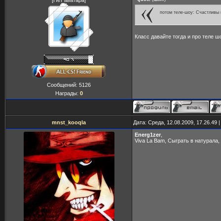
[Нет аватара]
потом теле-шоу: Счастливы
Класс давайте тогда и про теле ш
Сообщений:
5126
Награды:
0
mnst_kooqla
Дата: Среда, 12.08.2009, 17.26.49
Energ1zer
,
Viva La Bam, Сыграть в натурала,