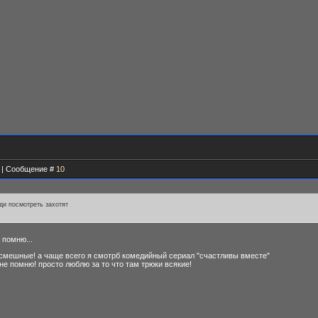
31 | Сообщение #
10
ди посмотреть захотят
 помню...
 смешные! а чаще всего я смотрб комедийный сериал "счастливы вместе"
 не помню! просто люблю за то что там трюки всякие!