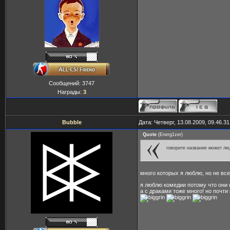
Сообщений:
3747
Награды:
3
Bubble
Дата: Четверг, 13.08.2009, 09.46.
Quote
(
Energ1zer
)
говорите название может лю
много которых я люблю, но не все
я люблю комедии потому что они
а с драками тоже много! но почти