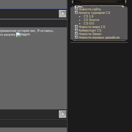
Новости сайта
Анонсы турниров CS
CS 1.6
CS Source
CS GO
Новости мира CS
Киберспорт CS
мериканская история икс, Я остаюсь,
Новости Steam
ого разума
Новости игровых девайсов