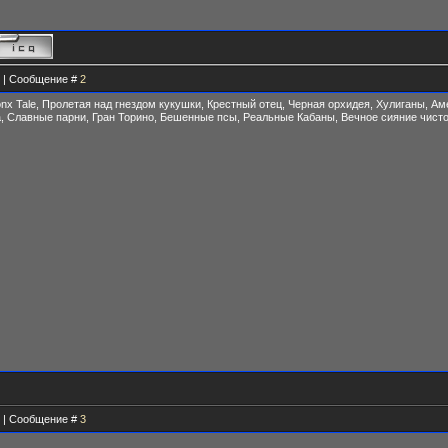
15 | Сообщение #
2
ronx Tale, Пролетая над гнездом кукушки, Крестный отец, Черная орхидея, Хулиганы, А
, Славные парни, Гран Торино, Бешенные псы, Реальные Кабаны, Вечное сияние чист
13 | Сообщение #
3