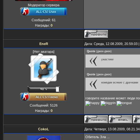
Модератор сервера
Сообщений:
61
Награды:
0
EneR
Дата: Среда, 12.08.2009, 20.59.03
[Нет аватара]
Quote
(
джек-джек
)
ужастики
Quote
(
джек-джек
)
комедии всякие с драчками
говорите название может люди п
Сообщений:
5126
Награды:
0
CokoL
Дата: Четверг, 13.08.2009, 08.21.
Обитель Зла ...