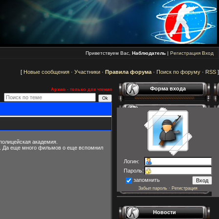
Приветствуем Вас,
Наблюдатель
|
Регистрация
Вход
[
Новые сообщения
·
Участники
·
Правила форума
·
Поиск по форуму
·
RSS
]
Форма входа
Архив - только для чтения
полицейская академия.
я. Да еще много фильмов о еще вспомнил
Логин:
Пароль:
запомнить
Забыл пароль
·
Регистрация
Новости