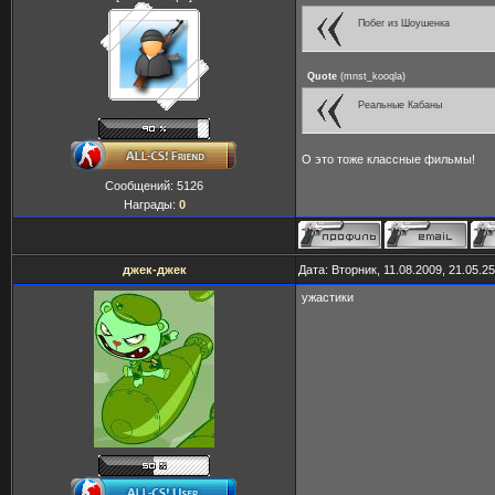
Побег из Шоушенка
Quote
(
mnst_kooqla
)
Реальные Кабаны
О это тоже классные фильмы!
Сообщений:
5126
Награды:
0
джек-джек
Дата: Вторник, 11.08.2009, 21.05.
ужастики