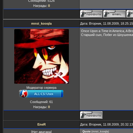
Сообщений:
5126
Награды:
0
mnst_kooqla
Дата: Вторник, 11.08.2009, 18.25.
Once Upon a Time in America, A B
Старший сын, Побег из Шоушенка
Модератор сервера
Сообщений:
61
Награды:
0
EneR
Дата: Вторник, 11.08.2009, 20.32.
[Нет аватара]
Quote
(
mnst_kooqla
)