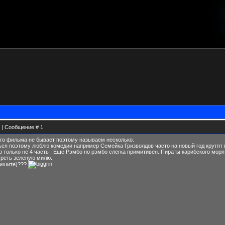
45 | Сообщение #
1
ого фильма не бывает поэтому называем несколько.
ся поэтому люблю комедии например Семейка Гризволдов часто на новый год крутят 
 только не 4 часть . Еще Рэмбо но рэмбо слегка примитивен. Пираты карибского мор
треть зеленую милю.
пишите)???