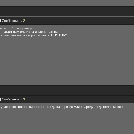
5 | Сообщение #
2
ко от тебя, например.
рв лагает сам или из-за ламера-лагера.
 в конфиге или в скорости инета. ПНЯТНА?
2 | Сообщение #
3
 у меня постоянно пинг скачет,когда на серваке мало народу тогда более менее