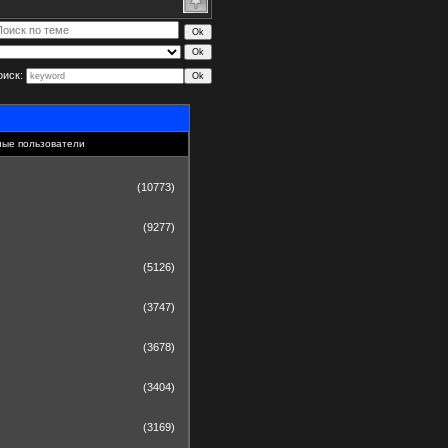
оиск:
ные пользователи
(10773)
(9277)
(5126)
(3747)
(3678)
(3404)
(3169)