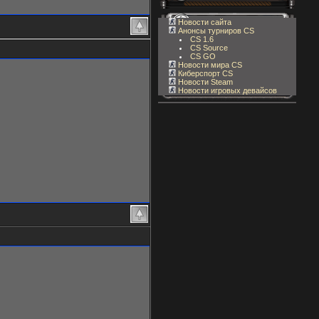
Новости сайта
Анонсы турниров CS
CS 1.6
CS Source
CS GO
Новости мира CS
Киберспорт CS
Новости Steam
Новости игровых девайсов