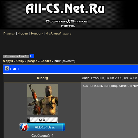
Главная
|
Форум
|
Новости
|
Файловый архив
1
Страница
1
из
1
Форум
»
Общий раздел
»
Свалка
»
пинг
(помогите)
пинг
Kiborg
Дата: Вторник, 04.08.2009, 09.37.0
как понизить пинг,подскажите в че
Сообщений:
4