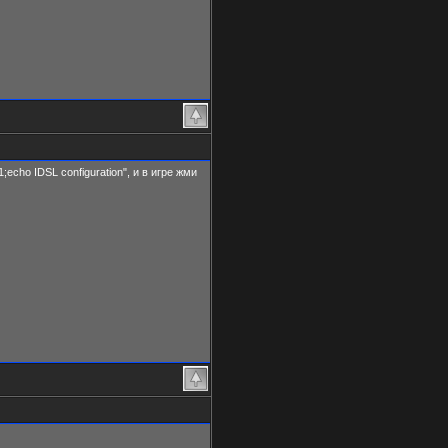
;echo IDSL configuration", и в игре жми