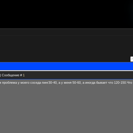
8 | Сообщение #
1
м проблема у моего соседа пинг30-40, а у меня 50-60, а иногда бывает что 120-150.Чт