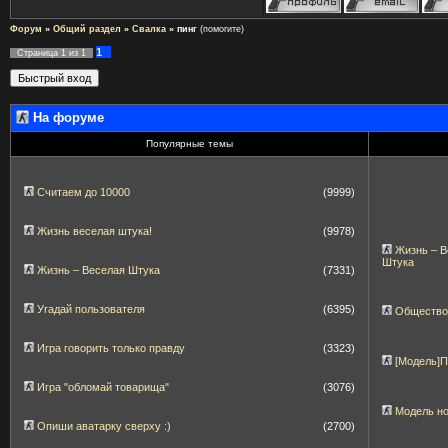
Форум
»
Общий раздел
»
Свалка
»
пинг
(помогите)
1
Страница
1
из
1
На форуме
Популярные темы
Считаем до 10000
(9999)
Жизнь веселая штука!
(9978)
Жизнь – В
Штука
Жизнь – Веселая Штука
(7331)
Угадай пользователя
(6395)
Общество
Игра говорить только правду
(3323)
[Модель]
Игра "обломай товарища"
(3076)
Модель н
Опиши аватарку сверху :)
(2700)