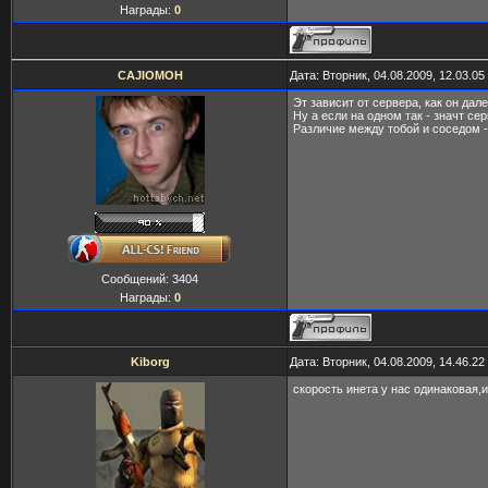
Награды:
0
CAJIOMOH
Дата: Вторник, 04.08.2009, 12.03.0
Эт зависит от сервера, как он дале
Ну а если на одном так - значт се
Различие между тобой и соседом -
Сообщений:
3404
Награды:
0
Kiborg
Дата: Вторник, 04.08.2009, 14.46.2
скорость инета у нас одинаковая,и