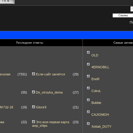
П
Последние ответы
Самые актив
OLD
4ERNOBILL
еселая
(7331)
Если сайт загнётся
(29)
EneR
CokoL
(55)
De_stroyka_doma
(27)
Bubble
ПМ ГШ-18
(19)
Glock9
(21)
CAJIOMOH
ожа
(22)
Это моя первая карта
(23)
awp_ships
Xottab_DUTY