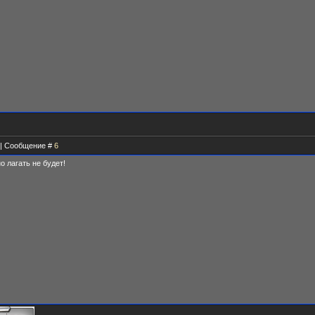
5 | Сообщение #
6
о лагать не будет!