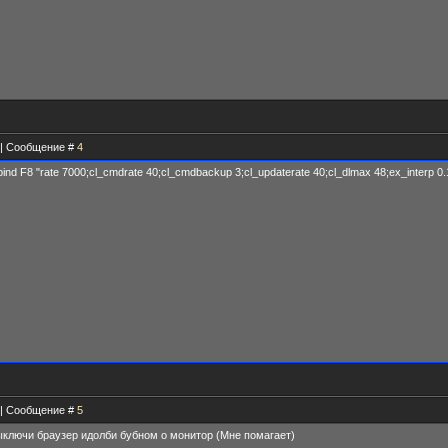
4 | Сообщение #
4
nd F8 "rate 7000;cl_cmdrate 40;cl_cmdbackup 3;cl_updaterate 40;cl_dlmax 48;ex_interp 0.1
7 | Сообщение #
5
ключи браузер идолби бубном о монитор (Мне помагает)