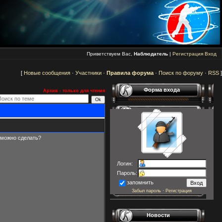
Приветствуем Вас,
Наблюдатель
|
Регистрация
Вход
[
Новые сообщения
·
Участники
·
Правила форума
·
Поиск по форуму
·
RSS
]
Форма входа
Архив - только для чтения
о можно сделать?
Логин:
Пароль:
запомнить
Забыл пароль
·
Регистрация
Новости