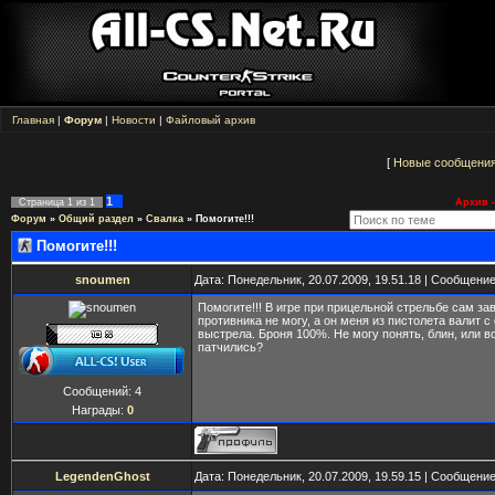
Главная
|
Форум
|
Новости
|
Файловый архив
[
Новые сообщени
1
Страница
1
из
1
Архив -
Форум
»
Общий раздел
»
Свалка
»
Помогите!!!
Помогите!!!
snoumen
Дата: Понедельник, 20.07.2009, 19.51.18 | Сообщени
Помогите!!! В игре при прицельной стрельбе сам за
противника не могу, а он меня из пистолета валит с
выстрела. Броня 100%. Не могу понять, блин, или в
патчились?
Сообщений:
4
Награды:
0
LegendenGhost
Дата: Понедельник, 20.07.2009, 19.59.15 | Сообщени