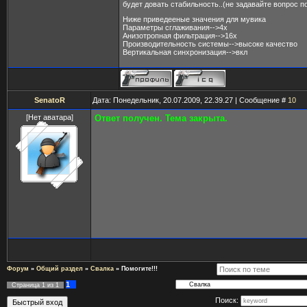
будет довать стабильность..(не задавайте вопрос п
Ниже приведееные значения для мувика
Параметры сглаживания-->4х
Анизотропная фильтрация-->16х
Производительность системы-->высоке качество
Вертикальная синхронизация-->вкл
SenatoR
Дата: Понедельник, 20.07.2009, 22.39.27 | Сообщение #
10
[Нет аватара]
Ответ получен. Тема закрыта.
Форум
»
Общий раздел
»
Свалка
»
Помогите!!!
1
Страница
1
из
1
Поиск: