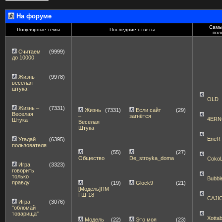
На форуме
Самы
Популярные темы
Последние ответы
пол
Считаем
(9999)
до 10000
Жизнь
(9978)
веселая
штука!
OLD
Жизнь –
(7331)
Жизнь
(7331)
Если сайт
(29)
Веселая
–
загнётся
4ERN
Штука
Веселая
Штука
EneR
Угадай
(6395)
пользователя
(55)
(27)
Общество
De_stroyka_doma
Coko
Игра
(3323)
говорить
только
Bubbl
правду
(19)
Glock9
(21)
[Модель]ПМ
ГШ-18
CAJI
Игра
(3076)
"обломай
товарища"
Xott
Модель
(22)
Это моя
(23)