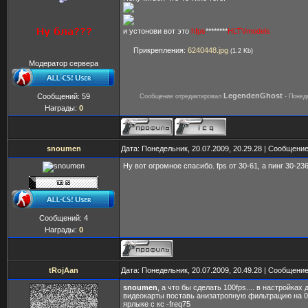
и устонови вот это
hfps
********
HLTVmodels
Прикрепления:
6240448.jpg
(1.2 Kb)
Модератор сервера
LegendenGhost
Сообщений:
59
Сообщение отредактировал
-
Понеде
Награды:
0
snoumen
Дата: Понедельник, 20.07.2009, 20.29.28 | Сообщени
Ну вот огромное спасибо. fps от 30-61, а пинг 30-23
Сообщений:
4
Награды:
0
tRojAan
Дата: Понедельник, 20.07.2009, 20.49.28 | Сообщени
snoumen
, а что бы сделать 100fps.... в настройках
видеокарты поставь анизатропную фильтрацию на 0
ярлыке с кс -freq75