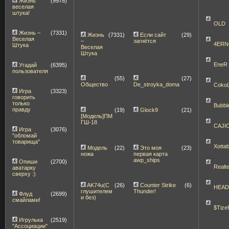
Жизнь
(9978)
веселая
штука!
OLD
Жизнь –
(7331)
Жизнь
(7331)
Если сайт
(29)
Веселая
–
загнётся
4ERN
Штука
Веселая
Штука
EneR
Угадай
(6395)
пользователя
(55)
(27)
Общество
De_stroyka_doma
Coko
Игра
(3323)
говорить
только
Bubbl
правду
(19)
Glock9
(21)
[Модель]ПМ
ГШ-18
CAJI
Игра
(3076)
"обломай
товарища"
Xott
Модель
(22)
Это моя
(23)
ножа
первая карта
awp_ships
Опиши
(2700)
Realt
аватарку
сверху :)
AK74u(С
(26)
Counter Strike
(6)
HEA
глушителем
Thunder!
Флуд
(2699)
и без)
смайлами!
$Tize
Игрулька
(2519)
"Ассоциации"