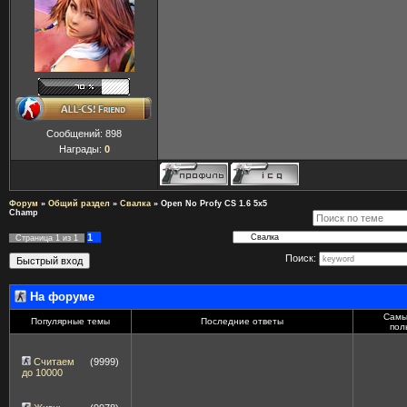
Сообщений:
898
Награды:
0
Форум
»
Общий раздел
»
Свалка
»
Open No Profy CS 1.6 5x5
Champ
1
Страница
1
из
1
Поиск:
На форуме
Самы
Популярные темы
Последние ответы
пол
Считаем
(9999)
до 10000