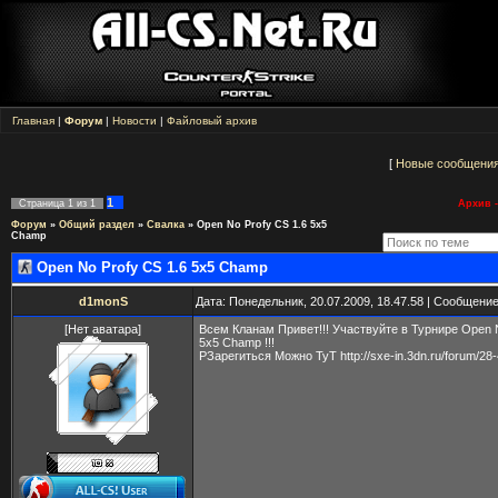
Главная
|
Форум
|
Новости
|
Файловый архив
[
Новые сообщени
1
Страница
1
из
1
Архив -
Форум
»
Общий раздел
»
Свалка
»
Open No Profy CS 1.6 5x5
Champ
Open No Profy CS 1.6 5x5 Champ
d1monS
Дата: Понедельник, 20.07.2009, 18.47.58 | Сообщени
[Нет аватара]
Всем Кланам Привет!!! Участвуйте в Турнире Open N
5x5 Champ !!!
РЗарегиться Можно ТуТ http://sxe-in.3dn.ru/forum/28