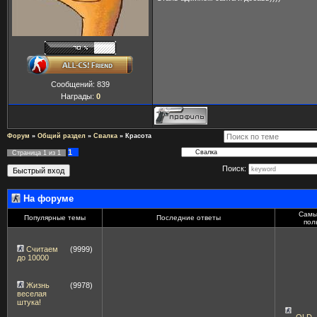
Сообщений:
839
Награды:
0
Форум
»
Общий раздел
»
Свалка
»
Красота
1
Страница
1
из
1
Поиск:
На форуме
Самы
Популярные темы
Последние ответы
пол
Считаем
(9999)
до 10000
Жизнь
(9978)
веселая
штука!
OLD