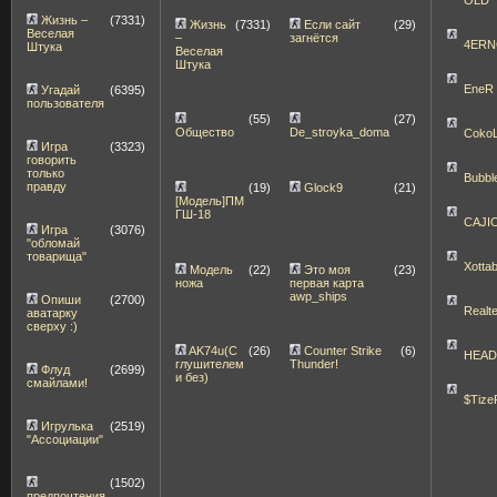
Жизнь –
(7331)
Жизнь
(7331)
Если сайт
(29)
Веселая
–
загнётся
4ERN
Штука
Веселая
Штука
EneR
Угадай
(6395)
пользователя
(55)
(27)
Общество
De_stroyka_doma
Coko
Игра
(3323)
говорить
только
Bubbl
правду
(19)
Glock9
(21)
[Модель]ПМ
ГШ-18
CAJI
Игра
(3076)
"обломай
товарища"
Xott
Модель
(22)
Это моя
(23)
ножа
первая карта
awp_ships
Опиши
(2700)
Realt
аватарку
сверху :)
AK74u(С
(26)
Counter Strike
(6)
HEA
глушителем
Thunder!
Флуд
(2699)
и без)
смайлами!
$Tize
Игрулька
(2519)
"Ассоциации"
(1502)
предпочтения