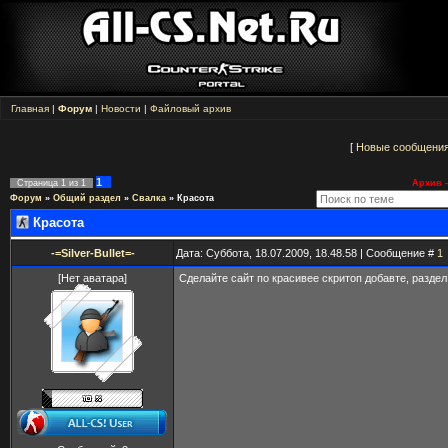
Главная
|
Форум
|
Новости
|
Файловый архив
[
Новые сообщени
1
Страница
1
из
1
Архив -
Форум
»
Общий раздел
»
Свалка
»
Красота
Красота
-=Silver-Bullet=-
Дата: Суббота, 18.07.2009, 18.48.58 | Сообщение #
1
[Нет аватара]
Сделайте сайт по красивее скритоп добавте, раздел