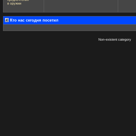
в оружии
Кто нас сегодня посетил
Non-existent category