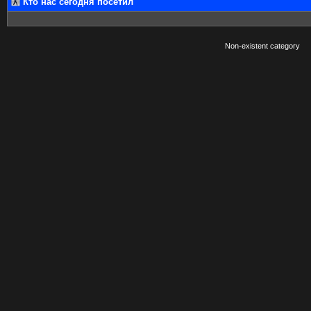
Кто нас сегодня посетил
Non-existent category