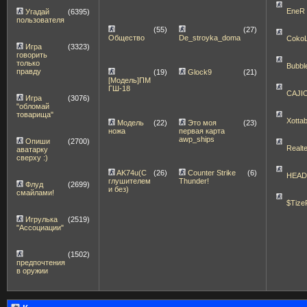
EneR
Угадай
(6395)
пользователя
(55)
(27)
Общество
De_stroyka_doma
Coko
Игра
(3323)
говорить
только
Bubbl
правду
(19)
Glock9
(21)
[Модель]ПМ
ГШ-18
CAJI
Игра
(3076)
"обломай
товарища"
Xott
Модель
(22)
Это моя
(23)
ножа
первая карта
awp_ships
Опиши
(2700)
Realt
аватарку
сверху :)
AK74u(С
(26)
Counter Strike
(6)
HEA
глушителем
Thunder!
Флуд
(2699)
и без)
смайлами!
$Tize
Игрулька
(2519)
"Ассоциации"
(1502)
предпочтения
в оружии