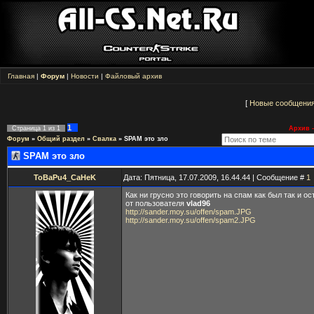
Главная
|
Форум
|
Новости
|
Файловый архив
[
Новые сообщени
1
Страница
1
из
1
Архив -
Форум
»
Общий раздел
»
Свалка
»
SPAM это зло
SPAM это зло
ToBaPu4_CaHeK
Дата: Пятница, 17.07.2009, 16.44.44 | Сообщение #
1
Как ни грусно это говорить на спам как был так и ос
от пользователя
vlad96
http://sander.moy.su/offen/spam.JPG
http://sander.moy.su/offen/spam2.JPG