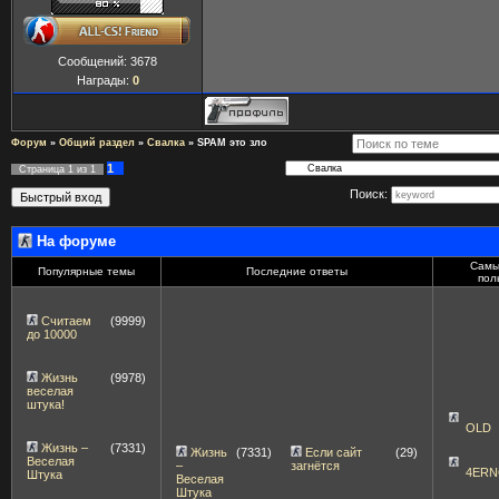
Сообщений:
3678
Награды:
0
Форум
»
Общий раздел
»
Свалка
»
SPAM это зло
1
Страница
1
из
1
Поиск:
На форуме
Самы
Популярные темы
Последние ответы
пол
Считаем
(9999)
до 10000
Жизнь
(9978)
веселая
штука!
OLD
Жизнь –
(7331)
Жизнь
(7331)
Если сайт
(29)
Веселая
–
загнётся
4ERN
Штука
Веселая
Штука