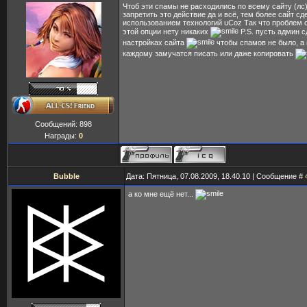
Чтоб эти спамы не расходились по всему сайту (лс
запретить это действие да и всё, тем более сайт сд
использованием технологий uCoz Так что проблем 
этой опции нету никаких
P.S. пусть админ с
настройках сайта
чтобы спамов не было, а
каждому замучатся писать или даже копировать
Сообщений:
898
Награды:
0
Bubble
Дата: Пятница, 07.08.2009, 18.40.10 | Сообщение #
а ко мне ещё нет...