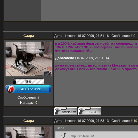
Gaapa
Дата: Четверг, 16.07.2009, 21.51.16 | Сообщение #
9
я и 100-1 набивал фрагов у себя на сервере... че
194.187.207.245:27015 - вот сервак.. что бы неб
что типа лакальный...
Добавлено
(16.07.2009, 21.51.16)
---------------------------------------------
да на моем сайте... да если вы из Москвы.. вам 
докажут что я без читов гамаю... смешно просто..
Сообщений:
7
Награды:
0
Gaapa
Дата: Четверг, 16.07.2009, 21.53.13 | Сообщение #
10
Code
http://wp-team.ru/