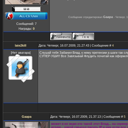
Gaapa
Сообщение отредактировал
-
Четверг, 1
Сообщений:
7
Награды:
0
late2kill
Дата: Четверг, 16.07.2009, 21.27.43 | Сообщение #
4
[Нет аватара]
Слушай тебя Забанил Влад, к нему претензии а шаги так с
СУПЕР-УШИ!! Все Завязывай Флудить почитай как оформл
Gaapa
Дата: Четверг, 16.07.2009, 21.37.13 | Сообщение #
5
может я не знаю кто такой этот Влад... на серве
играю... какой смысол писать IP и ник если все