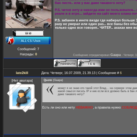
бан листе.. или у вас даже такавого нету?
P.S. читов нету и никогда ими не пользовался...
реале и в игре... зайдите на сайт моего клана поч
P.S. забанен в инете визде где набирал больше 
разу не умерал или один раз... все баны без обь
только одно все говорят.. ЧИТЕР... ахахах мне в
Сообщений:
7
Награды:
0
Gaapa
Сообщение отредактировал
-
Четверг, 1
late2kill
Дата: Четверг, 16.07.2009, 21.39.13 | Сообщение #
6
[Нет аватара]
Quote
(
Gaapa
)
может я не знаю кто такой этот Влад... на сервере этом дав
какой смысол писать IP и ник если все должно быть в бан л
даже такавого нету?
Есть ли оно или нету
НЕВАЖНО
, а правила нужно
СОБЛЮД