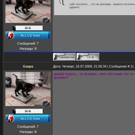
сайт поситите... это не реклама.. можете поситить
удалить
Сообщений:
7
Награды:
0
Gaapa
Дата: Четверг, 16.07.2009, 21.58.34 | Сообщение #
11
давай играть... че за маяк... мне этот маяк что то
должен?
Сообщений:
7
Награды:
0