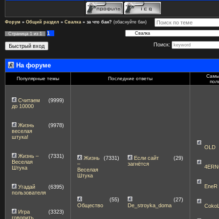
Форум
»
Общий раздел
»
Свалка
»
за что бан?
(обаснуйте бан)
1
Страница
1
из
1
Поиск:
На форуме
Самы
Популярные темы
Последние ответы
пол
Считаем
(9999)
до 10000
Жизнь
(9978)
веселая
штука!
OLD
Жизнь –
(7331)
Жизнь
(7331)
Если сайт
(29)
Веселая
–
загнётся
4ERN
Штука
Веселая
Штука
EneR
Угадай
(6395)
пользователя
(55)
(27)
Общество
De_stroyka_doma
Coko
Игра
(3323)
говорить