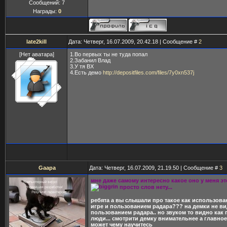
Сообщений:
7
Награды:
0
late2kill
Дата: Четверг, 16.07.2009, 20.42.18 | Сообщение #
2
[Нет аватара]
1.Во первых ты не туда попал
2.Забанил Влад
3.У тя ВХ
4.Есть демо
http://depositfiles.com/files/7y0xn537j
Gaapa
Дата: Четверг, 16.07.2009, 21.19.50 | Сообщение #
3
мне даже самому интересно какое оно у меня э
просто слов нету...
ребята а вы слышали про такое как использова
игре и пользованием радара??? на демки не в
пользованием радара.. но звуком то видно как
люди... смотрити демку внимательнее а главное 
может чему научитесь