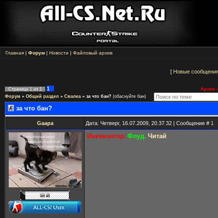
Главная
|
Форум
|
Новости
|
Файловый архив
[
Новые сообщени
1
Страница
1
из
1
Архив -
Форум
»
Общий раздел
»
Свалка
»
за что бан?
(обаснуйте бан)
за что бан?
Gaapa
Дата: Четверг, 16.07.2009, 20.37.32 | Сообщение #
1
Инквизитор:
Флуд.
Читай