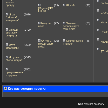
только
Bubbl
правду
(19)
Glock9
(21)
[Модель]ПМ
ГШ-18
CAJI
Игра
(3076)
"обломай
товарища"
Xott
Модель
(22)
Это моя
(23)
ножа
первая карта
awp_ships
Опиши
(2700)
Realt
аватарку
сверху :)
AK74u(С
(26)
Counter Strike
(6)
HEA
глушителем
Thunder!
Флуд
(2699)
и без)
смайлами!
$Tize
Игрулька
(2519)
"Ассоциации"
(1502)
предпочтения
в оружии
Кто нас сегодня посетил
Non-existent category