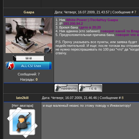
Gaapa
Дата: Четверг, 16.07.2009, 21.43.57 | Сообщение #
7
1. Ник
White-Power | /7ec4aHuy Gaapa
2. IP
193.200.94.2
3. Время бана
гдето в 20:20
4. Ник админа (кто забанил)
говорят какой то Вла
5. Предположительная причина бана.
говорят что 
P.S. Прочу указывать все пункты, или заявка будет
недействительной. И еще: после тогокак вы отправ
не нужно переспрашивать по 100 раз "что" да "когд
отвечу.
Сообщений:
7
Награды:
0
late2kill
Дата: Четверг, 16.07.2009, 21.46.46 | Сообщение #
8
[Нет аватара]
и еще маленкьй нюанс по этому поводу к Инквизитору!