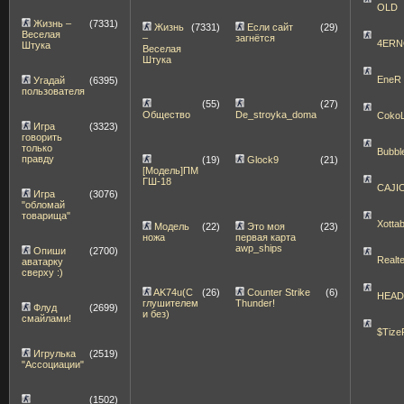
OLD
Жизнь –
(7331)
Жизнь
(7331)
Если сайт
(29)
Веселая
–
загнётся
4ERN
Штука
Веселая
Штука
EneR
Угадай
(6395)
пользователя
(55)
(27)
Общество
De_stroyka_doma
Coko
Игра
(3323)
говорить
только
Bubbl
правду
(19)
Glock9
(21)
[Модель]ПМ
ГШ-18
CAJI
Игра
(3076)
"обломай
товарища"
Xott
Модель
(22)
Это моя
(23)
ножа
первая карта
awp_ships
Опиши
(2700)
Realt
аватарку
сверху :)
AK74u(С
(26)
Counter Strike
(6)
HEA
глушителем
Thunder!
Флуд
(2699)
и без)
смайлами!
$Tize
Игрулька
(2519)
"Ассоциации"
(1502)