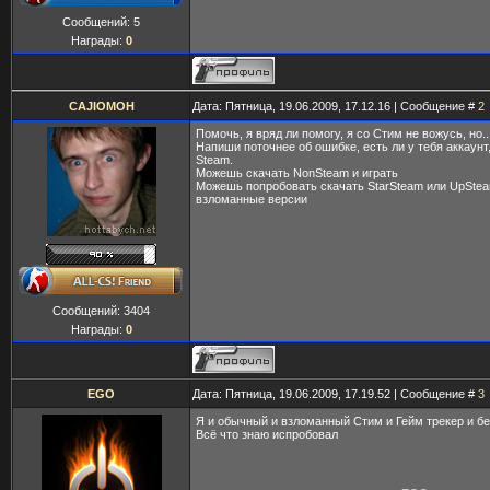
Сообщений:
5
Награды:
0
CAJIOMOH
Дата: Пятница, 19.06.2009, 17.12.16 | Сообщение #
2
Помочь, я вряд ли помогу, я со Стим не вожусь, но..
Напиши поточнее об ошибке, есть ли у тебя аккаунт
Steam.
Можешь скачать NonSteam и играть
Можешь попробовать скачать StarSteam или UpStea
взломанные версии
Сообщений:
3404
Награды:
0
EGO
Дата: Пятница, 19.06.2009, 17.19.52 | Сообщение #
3
Я и обычный и взломанный Стим и Гейм трекер и бе
Всё что знаю испробовал