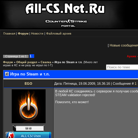
Главная
|
Форум
|
Новости
|
Файловый архив
[
Новые сообщени
1
Страница
1
из
1
Архив -
Форум
»
Общий раздел
»
Свалка
»
Игра по Steam и т.п.
(Много лет
играю в КС и ни разу не играл по I-T)
Игра по Steam и т.п.
EGO
Дата: Пятница, 19.06.2009, 16.36.16 | Сообщение #
1
В любой КС соединяясь с сервером я получаю сооб
STEAM validation rejected!
Помогите, кто может!