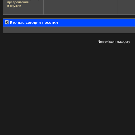
предпочтения
в оружии
Кто нас сегодня посетил
Non-existent category