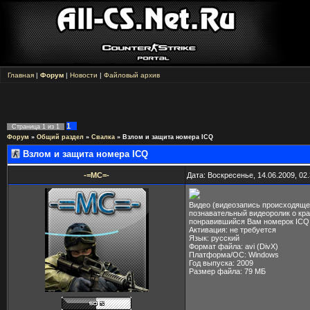
Главная
|
Форум
|
Новости
|
Файловый архив
1
Страница
1
из
1
Форум
»
Общий раздел
»
Свалка
»
Взлом и защита номера ICQ
Взлом и защита номера ICQ
-=MC=-
Дата: Воскресенье, 14.06.2009, 02
Видео (видеозапись происходящег
познавательный видеоролик о кра
понравившийся Вам номерок ICQ и
Активация: не требуется
Язык: русский
Формат файла: avi (DivX)
Платформа/ОС: Windows
Год выпуска: 2009
Размер файла: 79 МБ