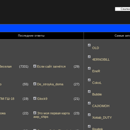
Последние ответы
Самые акт
OLD
4ERNOBILL
Веселая
(7331)
Если сайт загнётся
(29)
EneR
CokoL
о
(55)
De_stroyka_doma
(27)
Bubble
]ПМ ГШ-18
(19)
Glock9
(21)
CAJIOMOH
ножа
(22)
Это моя первая карта
(23)
awp_ships
Xottab_DUTY
Realtek