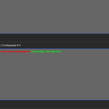
59 | Сообщение #
4
 программ запрещено!
Тема офф, Автору бан.