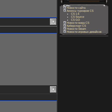
Новости сайта
Анонсы турниров CS
CS 1.6
CS Source
CS GO
Новости мира CS
Киберспорт CS
Новости Steam
Новости игровых девайсов