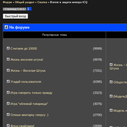
Форум
»
Общий раздел
»
Свалка
»
Взлом и защита номера ICQ
1
Страница
1
из
1
На форуме
Популярные темы
Считаем до 10000
(9999)
Жизнь веселая штука!
(9978)
Жизнь – 
Штука
Жизнь – Веселая Штука
(7331)
Угадай пользователя
(6395)
Обществ
Игра говорить только правду
(3323)
[Модель
Игра "обломай товарища"
(3076)
Модель 
Опиши аватарку сверху :)
(2700)
Флуд смайлами!
(2699)