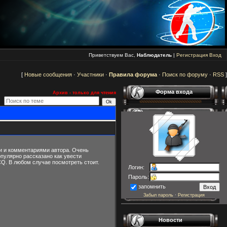
Приветствуем Вас,
Наблюдатель
|
Регистрация
Вход
[
Новые сообщения
·
Участники
·
Правила форума
·
Поиск по форуму
·
RSS
]
Форма входа
Архив - только для чтения
ми и комментариями автора. Очень
пулярно рассказано как увести
Q. В любом случае посмотреть стоит.
Логин:
Пароль:
запомнить
Забыл пароль
·
Регистрация
Новости