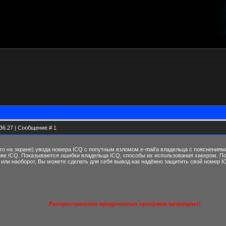
.36.27 | Сообщение #
1
о на экране) увода номера ICQ с попутным взломом e-mail'a владельца с пояснения
же ICQ. Показываются ошибки владельца ICQ, способы их использования хакером. По
ли наоборот, Вы можете сделать для себя вывод как надёжно защитить свой номер IC
Распространение вредоносных программ запрещено!