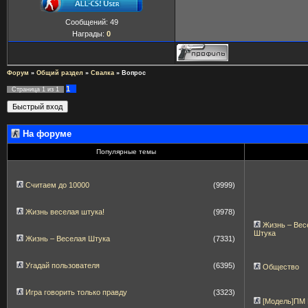
Сообщений:
49
Награды:
0
Форум
»
Общий раздел
»
Свалка
»
Вопрос
1
Страница
1
из
1
На форуме
Популярные темы
Считаем до 10000
(9999)
Жизнь веселая штука!
(9978)
Жизнь – Вес
Штука
Жизнь – Веселая Штука
(7331)
Угадай пользователя
(6395)
Общество
Игра говорить только правду
(3323)
[Модель]ПМ