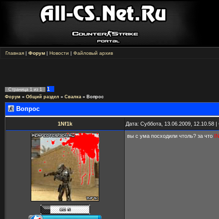
Главная
|
Форум
|
Новости
|
Файловый архив
1
Страница
1
из
1
Форум
»
Общий раздел
»
Свалка
»
Вопрос
Вопрос
1Nf1k
Дата: Суббота, 13.06.2009, 12.10.58
вы с ума посходили чтоль? за что
I