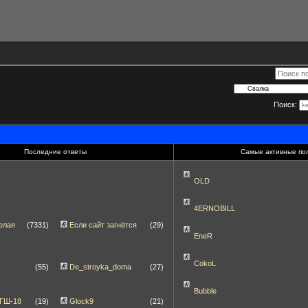
Поиск:
Последние ответы
Самые активные по
OLD
4ERNOBILL
елая
(7331)
Если сайт загнётся
(29)
EneR
CokoL
(55)
De_stroyka_doma
(27)
Bubble
 ГШ-18
(19)
Glock9
(21)