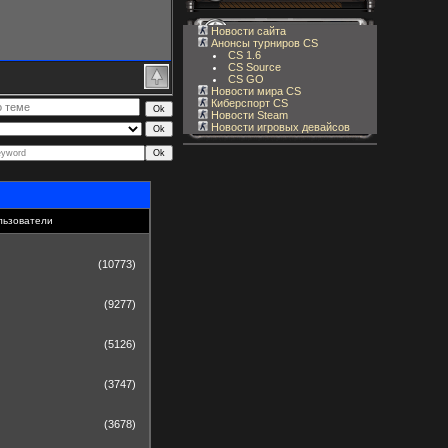
Новости сайта
Анонсы турниров CS
CS 1.6
CS Source
CS GO
Новости мира CS
Киберспорт CS
Новости Steam
Новости игровых девайсов
льзователи
(10773)
(9277)
(5126)
(3747)
(3678)