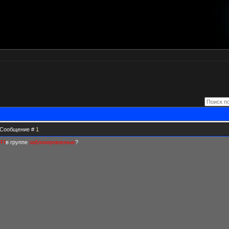
 | Сообщение #
1
NFI
в группе
заблокированные
?