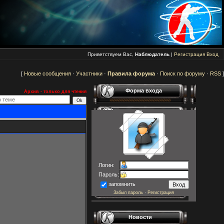
Приветствуем Вас,
Наблюдатель
|
Регистрация
Вход
[
Новые сообщения
·
Участники
·
Правила форума
·
Поиск по форуму
·
RSS
]
Форма входа
Архив - только для чтения
Логин:
Пароль:
запомнить
Забыл пароль
·
Регистрация
Новости