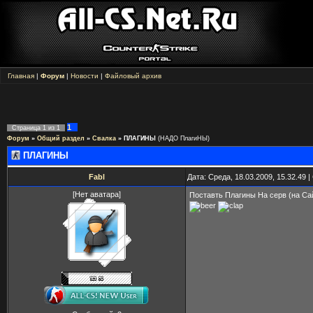
Главная
|
Форум
|
Новости
|
Файловый архив
1
Страница
1
из
1
Форум
»
Общий раздел
»
Свалка
»
ПЛАГИНЫ
(НАДО ПлагиНЫ)
ПЛАГИНЫ
Fabl
Дата: Среда, 18.03.2009, 15.32.49
[Нет аватара]
Поставть Плагины На серв (на 