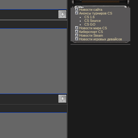
Новости сайта
Анонсы турниров CS
CS 1.6
CS Source
CS GO
Новости мира CS
Киберспорт CS
Новости Steam
Новости игровых девайсов