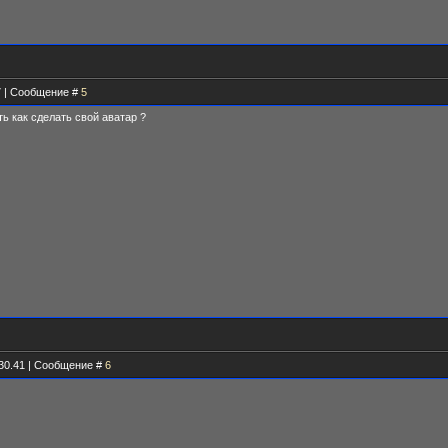
27 | Сообщение #
5
ь как сделать свой аватар ?
.30.41 | Сообщение #
6