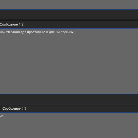
 | Сообщение #
2
кок хп отнял для простого кс и для 3м плагины
5 | Сообщение #
3
52