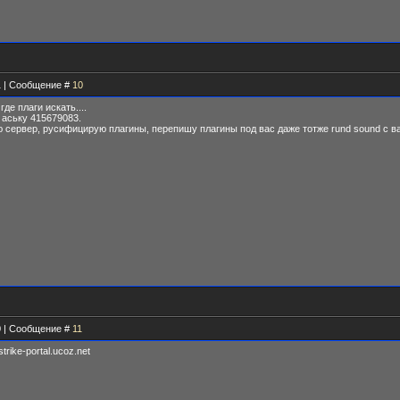
51 | Сообщение #
10
де плаги искать....
 аську 415679083.
 сервер, русифицирую плагины, перепишу плагины под вас даже тотже rund sound с в
30 | Сообщение #
11
rike-portal.ucoz.net