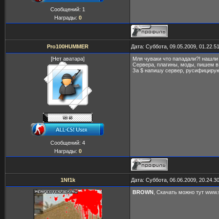
Сообщений:
1
Награды:
0
Pro100HUMMER
Дата: Суббота, 09.05.2009, 01.22.
[Нет аватара]
Мля чуваки что пападали?! нашли г
Сервера, плагины, моды, пишем в
За $ напишу сервер, русифицирую
Сообщений:
4
Награды:
0
1Nf1k
Дата: Суббота, 06.06.2009, 20.24.
BROWN
, Скачать можно тут www.st