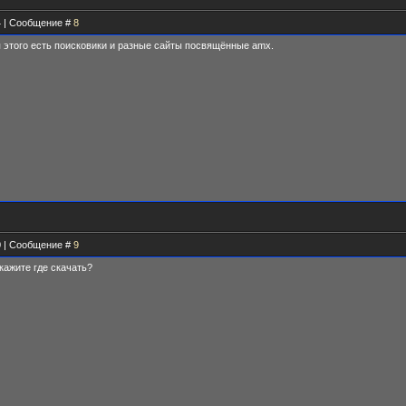
14 | Сообщение #
8
я этого есть поисковики и разные сайты посвящённые amx.
20 | Сообщение #
9
кажите где скачать?