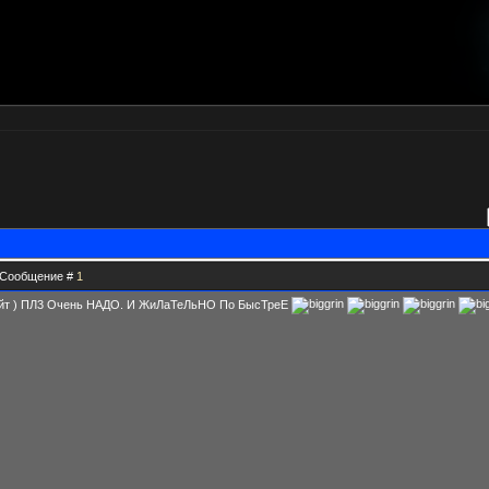
 | Сообщение #
1
Сайт ) ПЛ3 Очень НАДО. И ЖиЛаТеЛьНО По БысТреЕ