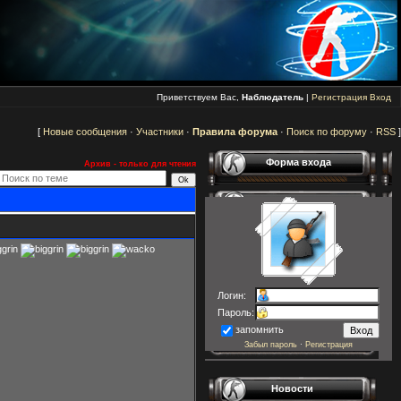
Приветствуем Вас,
Наблюдатель
|
Регистрация
Вход
[
Новые сообщения
·
Участники
·
Правила форума
·
Поиск по форуму
·
RSS
]
Форма входа
Архив - только для чтения
Логин:
Пароль:
запомнить
Забыл пароль
·
Регистрация
Новости