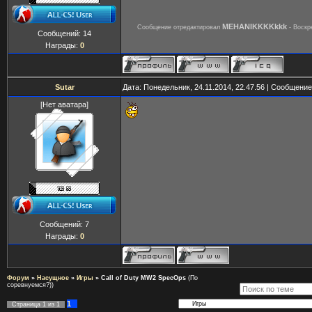
MEHANIKKKKkkk
Сообщение отредактировал
-
Воскр
Сообщений:
14
Награды:
0
Sutar
Дата: Понедельник, 24.11.2014, 22.47.56 | Сообщени
[Нет аватара]
Сообщений:
7
Награды:
0
Форум
»
Насущное
»
Игры
»
Call of Duty MW2 SpecOps
(По
соревнуемся?))
1
Страница
1
из
1