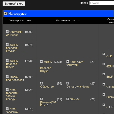
Поиск:
На форуме
Самы
Популярные темы
Последние ответы
пол
Считаем
(9999)
до 10000
Жизнь
(9978)
веселая
штука!
OLD
Жизнь –
(7331)
Жизнь
(7331)
Если сайт
(29)
Веселая
–
загнётся
4ERN
Штука
Веселая
Штука
EneR
Угадай
(6395)
пользователя
(55)
(27)
Общество
De_stroyka_doma
Coko
Игра
(3323)
говорить
только
Bubbl
правду
(19)
Glock9
(21)
[Модель]ПМ
ГШ-18
CAJI
Игра
(3076)
"обломай