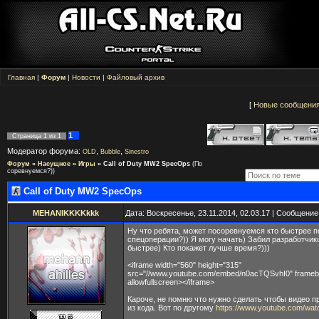
Главная
|
Форум
|
Новости
|
Файловый архив
[
Новые сообщени
1
Страница
1
из
1
Модератор форума:
,
,
OLD
Bubble
Sinestro
Форум
»
Насущное
»
Игры
»
Call of Duty MW2 SpecOps
(По
соревнуемся?))
Call of Duty MW2 SpecOps
MEHANIKKKKkkk
Дата: Воскресенье, 23.11.2014, 02.03.17 | Сообщени
Ну что ребята, может посоревнуемся кто быстрее 
спецоперации?)) Я могу начать) Забил разработчик
быстрее) Кто покажет лучше время?)))
<iframe width="560" height="315"
src="//www.youtube.com/embed/n0acTQSvhI0" frameb
allowfullscreen></iframe>
Кароче, не помню что нужно сделать чтобы видео 
из кода. Вот по другому
https://www.youtube.com/wa