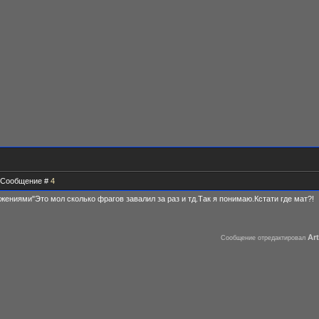
 | Сообщение #
4
жениями"Это мол сколько фрагов завалил за раз и тд.Так я понимаю.Кстати где мат?!
Ar
Сообщение отредактировал