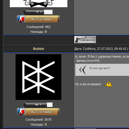
Сообщений:
862
Награды:
0
Bubble
Дата: Суббота, 27.07.2013, 09.40.41
А, ясно. Я бы с удовольствием, если
Цитата
(
Artem005
)
Кстати где мат?!
Ну я же исправил
Сообщений:
3678
Награды:
0