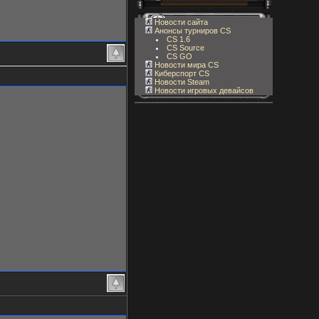
Новости сайта
Анонсы турниров CS
CS 1.6
CS Source
CS GO
Новости мира CS
Киберспорт CS
Новости Steam
Новости игровых девайсов