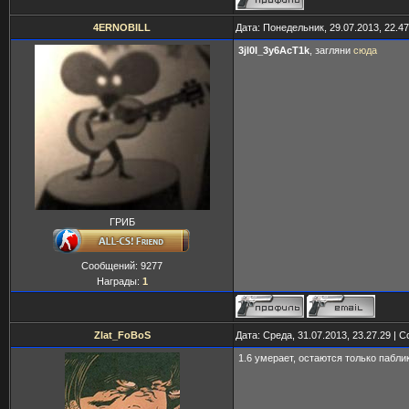
4ERNOBILL
Дата: Понедельник, 29.07.2013, 22.4
3jl0I_3y6AcT1k
, загляни
сюда
ГРИБ
Сообщений:
9277
Награды:
1
Zlat_FoBoS
Дата: Среда, 31.07.2013, 23.27.29 |
1.6 умерает, остаются только пабли