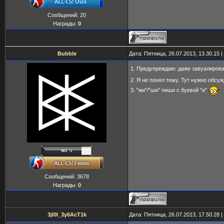
Сообщений:
20
Награды:
0
Bubble
Дата: Пятница, 26.07.2013, 13.30.15
1. Предупреждаю: даже завуалиро
2. Я не понял тему. Тут нужно обсу
3. "жи"/"ши" пиши с буквой "и"
Сообщений:
3678
Награды:
0
3jl0I_3y6AcT1k
Дата: Пятница, 26.07.2013, 17.50.28