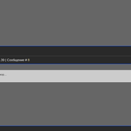
3.39 | Сообщение #
8
кор...