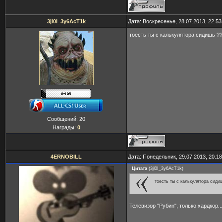
3jl0I_3y6AcT1k
Дата: Воскресенье, 28.07.2013, 22.5
тоесть ты с калькулятора сидишь ?
Сообщений:
20
Награды:
0
4ERNOBILL
Дата: Понедельник, 29.07.2013, 20.1
Цитата
(
3jl0I_3y6AcT1k
)
тоесть ты с калькулятора сиди
Телевизор "Рубин", только хардкор..