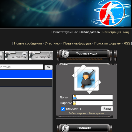
Приветствуем Вас,
Наблюдатель
|
Регистрация
Вход
[
Новые сообщения
·
Участники
·
Правила форума
·
Поиск по форуму
·
RSS
]
Форма входа
Логин:
Пароль:
запомнить
Забыл пароль
·
Регистрация
Новости