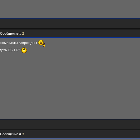
 | Сообщение #
2
ванные маты запрещены
ждать CS 1.6?
 | Сообщение #
3