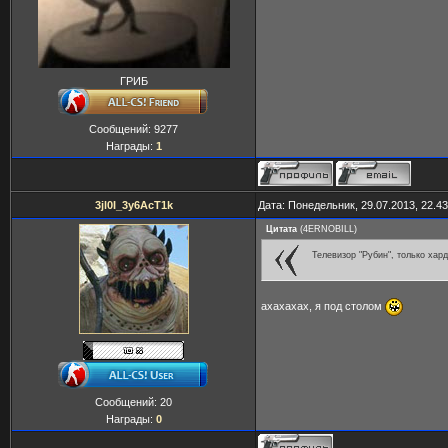
ГРИБ
Сообщений:
9277
Награды:
1
3jl0I_3y6AcT1k
Дата: Понедельник, 29.07.2013, 22.4
Цитата
(
4ERNOBILL
)
Телевизор "Рубин", только хард
ахахахах, я под столом
Сообщений:
20
Награды:
0