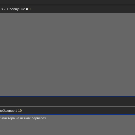
7.35 | Сообщение #
9
 Сообщение #
10
к-мастера на всяких серверах