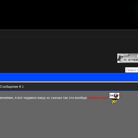
 | Сообщение #
1
ениями, я вот недавно вашу кс скачал так это вообще
превосходно