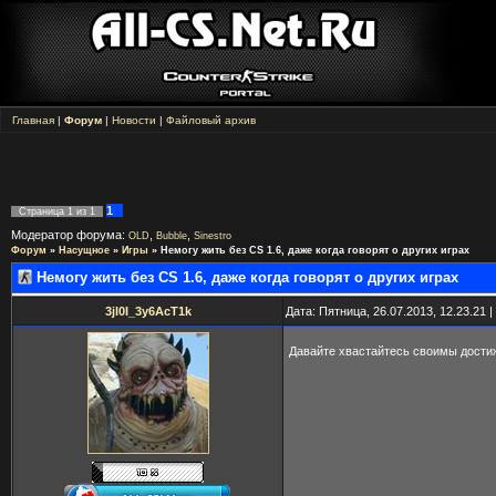
Главная
|
Форум
|
Новости
|
Файловый архив
1
Страница
1
из
1
Модератор форума:
,
,
OLD
Bubble
Sinestro
Форум
»
Насущное
»
Игры
»
Немогу жить без CS 1.6, даже когда говорят о других играх
Немогу жить без CS 1.6, даже когда говорят о других играх
3jl0I_3y6AcT1k
Дата: Пятница, 26.07.2013, 12.23.21
Давайте хвастайтесь своимы достиж