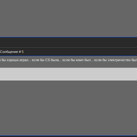
 | Сообщение #
5
 бы хорошо играл... если бы CS была... если бы комп был... если бы электричество был