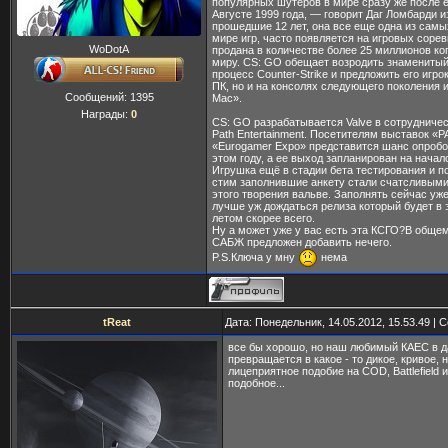
популярных шутеров в мире сразу же после е
Августе 1999 года, — говорит Даг Ломбарди из
прошедшие 12 лет, она все еще одна из сам
мире игр, часто появляется на игровых соре
WoDotA
продана в количестве более 25 миллионов ко
миру. CS: GO обещает возродить знаменитый
процесс Counter-Strike и предложить его игро
ПК, но и на консолях следующего поколения 
Сообщений:
1395
Mac».
Награды:
0
CS: GO разрабатывается Valve в сотрудничес
Path Entertainment. Посетителям выставок «P
«Eurogamer Expo» представится шанс опробо
этом году, а ее выход запланирован на начало
Игрушка ещё в стадии бета тестирования и п
стим заполнившие анкету стали счатсливым
этого творения вальве. Заполнять сейчас уж
лучше уж дождаться релиза который будет в э
летом скорее всего.
Ну а может уже у вас есть эта КСГО?В обще
САБЖ предложен добавить нечего.
P.S.Ключа у мну
нема
tReat
Дата: Понедельник, 14.05.2012, 15.53.49 |
все бы хорошо, но наш любимый КАЕС в д
превращается в какое - то дикое, кривое, 
лицеприятное подобие на COD, Battlefield 
подобное...