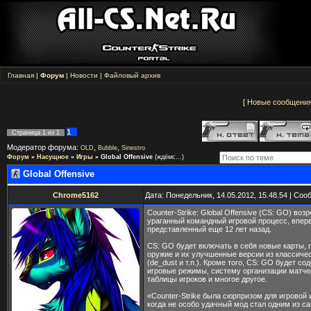
Главная
|
Форум
|
Новости
|
Файловый архив
[
Новые сообщени
1
Страница
1
из
1
Модератор форума:
,
,
OLD
Bubble
Sinestro
Форум
»
Насущное
»
Игры
»
Global Offensive
(ждёмс...)
Global Offensive
Chrome5162
Дата: Понедельник, 14.05.2012, 15.48.54 | Со
Counter-Strike: Global Offensive (CS: GO) возр
ураганный командный игровой процесс, впер
представленный еще 12 лет назад.
CS: GO будет включать в себя новые карты, 
оружие и их улучшенные версии из классиче
(de_dust и т.п.). Кроме того, CS: GO будет с
игровые режимы, систему организации матче
таблицы игроков и многое другое.
«Counter-Strike была сюрпризом для игровой 
когда не особо удачный мод стал одним из с