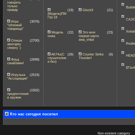
говорить
только
Bubbl
правду
(19)
Glock9
(21)
[Модель]ПМ
ГШ-18
CAJI
Игра
(3076)
"обломай
товарища"
Xott
Модель
(22)
Это моя
(23)
ножа
первая карта
awp_ships
Опиши
(2700)
Realt
аватарку
сверху :)
AK74u(С
(26)
Counter Strike
(6)
HEA
глушителем
Thunder!
Флуд
(2699)
и без)
смайлами!
$Tize
Игрулька
(2519)
"Ассоциации"
(1502)
предпочтения
в оружии
Кто нас сегодня посетил
Non-existent category