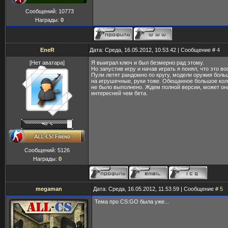
Сообщений:
10773
Награды:
0
EneR
Дата: Среда, 16.05.2012, 10.53.42 | Сообщение #
4
[Нет аватара]
Я выиграл ключ и был безмерно рад этому.
Но запустив игру и начав играть я понял, что это во
Пули летят рандомно по кругу, модели оружия бол
на игрушечные, руки тоже. Обещанное большое кол
не было выполнено. Ждем полной версии, может он
интересней чем бета.
Сообщений:
5126
Награды:
0
megaman
Дата: Среда, 16.05.2012, 11.53.59 | Сообщение #
5
Тема про CS:GO была уже...