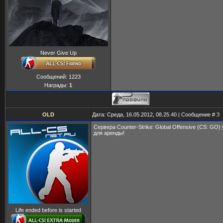
Never Give Up
Сообщений:
1223
Награды:
1
OLD
Дата: Среда, 16.05.2012, 08.25.40 | Сообщение #
3
Сервера Counter-Strike: Global Offensive (CS: GO
для аренды!
Life ended before is started