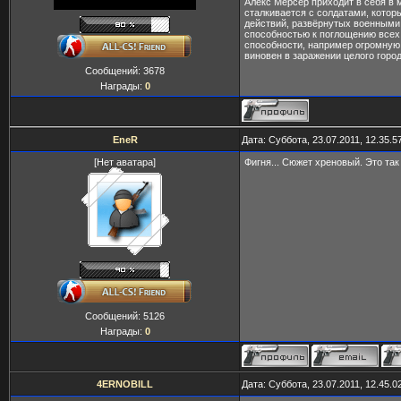
Алекс Мерсер приходит в себя в 
сталкивается с солдатами, котор
действий, развёрнутых военными
способностью к поглощению всех,
способности, например огромную 
виновен в заражении целого город
Сообщений:
3678
Награды:
0
EneR
Дата: Суббота, 23.07.2011, 12.35.
[Нет аватара]
Фигня... Сюжет хреновый. Это так
Сообщений:
5126
Награды:
0
4ERNOBILL
Дата: Суббота, 23.07.2011, 12.45.