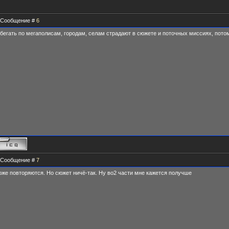
 | Сообщение #
6
егать по мегаполисам, городам, селам страдают в сюжете и поточных миссиях, потом
 | Сообщение #
7
тоже повторяются. Но сюжет ничё-так. Ну во2 части мне кажется получше