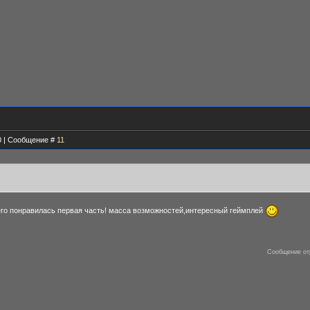
40 | Сообщение #
11
его понравилась первая часть! масса возможностей,интересный геймплей
Сообщение от