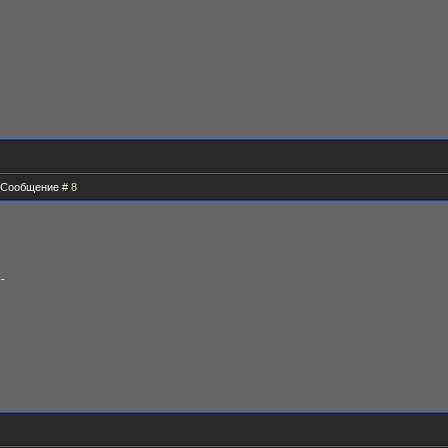
 | Сообщение #
8
--