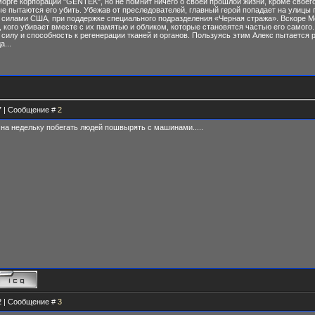
морге корпорации "GENTEK", но не помнит ничего о своей прошлой жизни, кроме своег
ые пытаются его убить. Убежав от преследователей, главный герой попадает на улицы 
 силами США, при поддержке специального подразделения «Черная стража». Вскоре Ме
 кого убивает вместе с их памятью и обликом, которые становятся частью его самого
силу и способность к регенерации тканей и органов. Пользуясь этим Алекс пытается р
а...
57 | Сообщение #
2
 на недельку побегать людей пошвырять с машинами.....
02 | Сообщение #
3