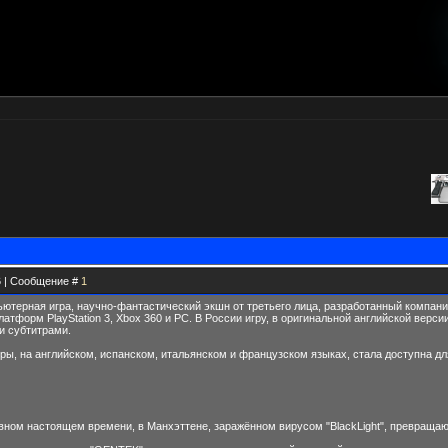
56 | Сообщение #
1
ьютерная игра, научно-фантастический экшн от третьего лица, разработанный компанией
атформ PlayStation 3, Xbox 360 и PC. В России игру, в оригинальной английской версии,
и субтитрами.
гры, на английском, испанском, итальянском и французском языках, стала доступна д
вном настоящем времени, в Манхэттене, заражённом вирусом "BlackLight", превраща