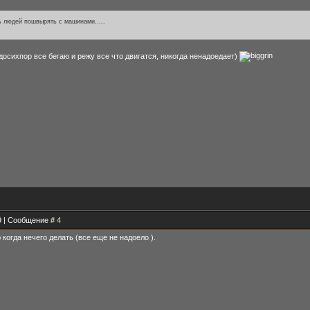
ть людей пошвырять с машинами.....
досихпор все бегаю и режу все что двигатся, никогда ненадоедает)
19 | Сообщение #
4
 когда нечего делать (все еще не надоело ).