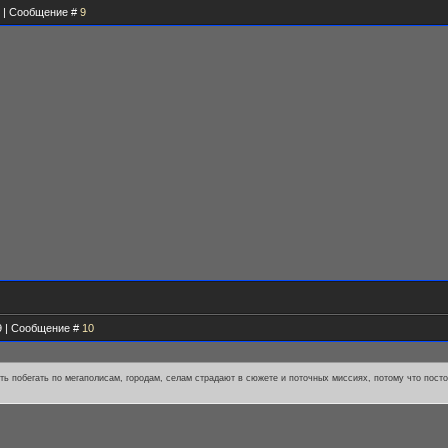
39 | Сообщение #
9
49 | Сообщение #
10
ь побегать по мегаполисам, городам, селам страдают в сюжете и поточных миссиях, потому что пост