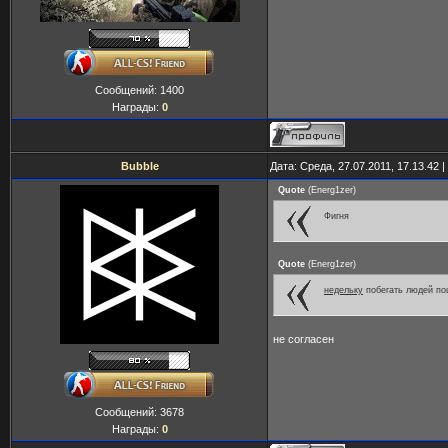
Сообщений:
1400
Награды:
0
Bubble
Дата: Среда, 27.07.2011, 17.13.42
Quote
(
Energ1zer
)
Фигня
Quote
(
Energ1zer
)
недельку
побегать людей по
не согласен
Сообщений:
3678
Награды:
0