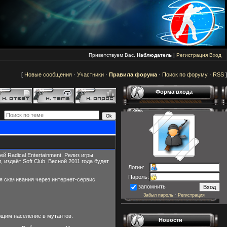
Приветствуем Вас,
Наблюдатель
|
Регистрация
Вход
[
Новые сообщения
·
Участники
·
Правила форума
·
Поиск по форуму
·
RSS
]
Форма входа
 Radical Entertainment. Релиз игры
 издаёт Soft Club. Весной 2011 года будет
Логин:
Пароль:
ля скачивания через интернет-сервис
запомнить
Забыл пароль
·
Регистрация
ющим население в мутантов.
Новости