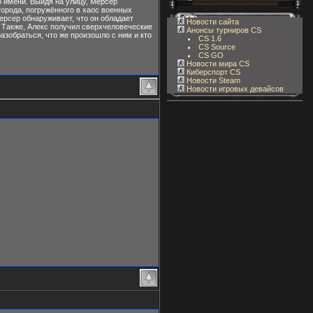
о имени. Выйдя на улицу, Мерсер
города, погружённого в хаос военных
рсер обнаруживает, что он обладает
Новости сайта
. Также, Алекс получил сверхчеловеческие
Анонсы турниров CS
азобраться, что же произошло с ним и кто
CS 1.6
CS Source
CS GO
Новости мира CS
Киберспорт CS
Новости Steam
Новости игровых девайсов