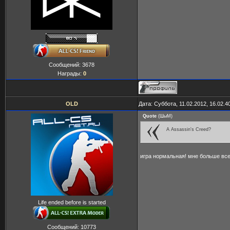
Сообщений:
3678
Награды:
0
OLD
Дата: Суббота, 11.02.2012, 16.02.
Quote
(
ШыМ
)
А Assassin's Creed?
игра нормальная! мне больше вс
Life ended before is started
Сообщений:
10773