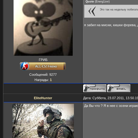
Quote
(
Energ1zer
)
Это так на недельку побега
я забил на мисии, кишки форева, 
ГРИБ
Сообщений:
9277
Награды:
1
EliteHunter
Дата: Суббота, 23.07.2011, 13.50.
Да Вы что ? Я в нее с осени играю