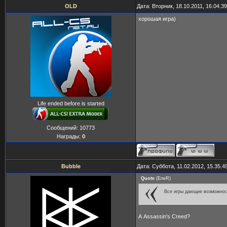
OLD
Дата: Вторник, 18.10.2011, 16.04.
хорошая игра)
Life ended before is started
Сообщений:
10773
Награды:
0
Bubble
Дата: Суббота, 11.02.2012, 15.35.
Quote
(
EneR
)
Все игры дающие возможност
А Assassin's Creed?