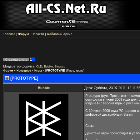
Главная
|
Форум
|
Новости
|
Файловый архив
1
Страница
1
из
1
Модератор форума:
,
,
OLD
Bubble
Sinestro
Форум
»
Насущное
»
Игры
»
[PROTOTYPE]
(Мясо, кровь)
[PROTOTYPE]
Bubble
Дата: Суббота, 23.07.2011, 12.11.
Prototype (рус. Прототип) — комп
состоялся в июне 2009 года для пл
издана PC версия игры с русским
С 10 июня 2009 года PC-версия и
цифровой дистрибуции Steam
Сюжет
Действие игры происходит в усло