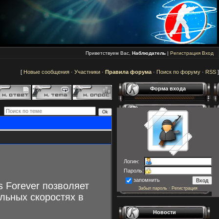
Приветствуем Вас,
Наблюдатель
|
Регистрация
Вход
[
Новые сообщения
·
Участники
·
Правила форума
·
Поиск по форуму
·
RSS
]
Форма входа
Логин:
Пароль:
запомнить
s Forever позволяет
Забыл пароль
·
Регистрация
льных скоростях в
Новости