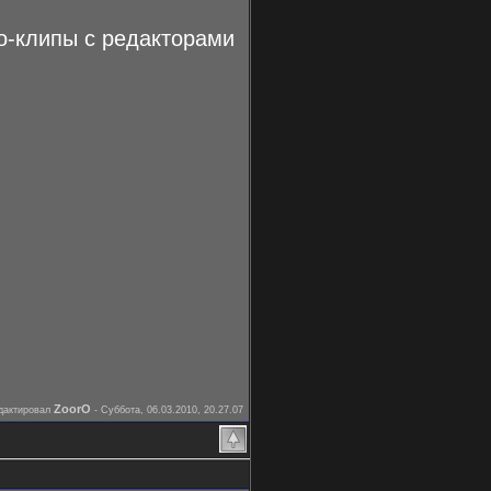
о-клипы с редакторами
ZoorO
дактировал
-
Суббота, 06.03.2010, 20.27.07