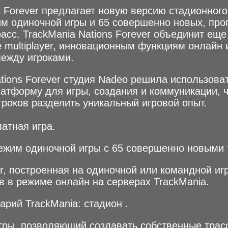
s Forever предлагает новую версию стадионного
м одиночной игры и 65 совершенно новых, про
сс. TrackMania Nations Forever объединит еще
е multiplayer, инновационным функциям онлайн
ежду игроками.
tions Forever студия Nadeo решила использова
атформу для игры, создания и коммуникации, 
роков разделить уникальный игровой опыт.
атная игра.
жим одиночной игры с 65 совершенно новыми 
er, построенная на одиночной или командной иг
 в режиме онлайн на серверах TrackMania.
рий TrackMania: стадион .
гры, позволяющий создавать собственные трас