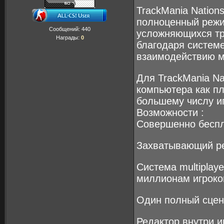
TrackMania Nation
полноценный режи
Сообщений:
440
усложняющихся тра
Награды:
0
благодаря систем
взаимодействию м
Для TrackMania Na
компьютера как пл
большему числу иг
Возможности :
Совершенно беспл
Захватывающий ре
Система multiplay
миллионам игроков
Один полный сцена
Редактор внутри и