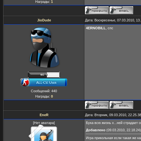
Награды:
1
JioDude
Дата: Воскресенье, 07.03.2010, 13
4ERNOBILL
, спс
Сообщений:
440
Награды:
0
EneR
Дата: Вторник, 09.03.2010, 22.25.
[Нет аватара]
Бука всю жизнь х...ней страдает о
Добавлено
(09.03.2010, 22.18.24)
-------------------------------------------
Игра прикольная если такая же к