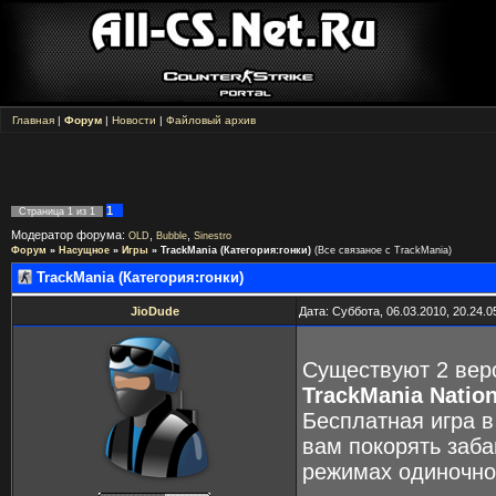
Главная
|
Форум
|
Новости
|
Файловый архив
1
Страница
1
из
1
Модератор форума:
,
,
OLD
Bubble
Sinestro
Форум
»
Насущное
»
Игры
»
TrackMania (Категория:гонки)
(Все связаное с TrackMania)
TrackMania (Категория:гонки)
JioDude
Дата: Суббота, 06.03.2010, 20.24.
Существуют 2 верс
TrackMania Natio
Бесплатная игра в
вам покорять заб
режимах одиночной 