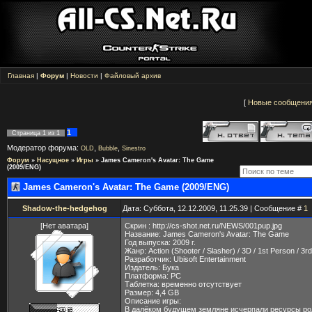
Главная
|
Форум
|
Новости
|
Файловый архив
[
Новые сообщени
1
Страница
1
из
1
Модератор форума:
,
,
OLD
Bubble
Sinestro
Форум
»
Насущное
»
Игры
»
James Cameron's Avatar: The Game
(2009/ENG)
James Cameron's Avatar: The Game (2009/ENG)
Shadow-the-hedgehog
Дата: Суббота, 12.12.2009, 11.25.39 | Сообщение #
1
[Нет аватара]
Скрин : http://cs-shot.net.ru/NEWS/001pup.jpg
Название: James Cameron's Avatar: The Game
Год выпуска: 2009 г.
Жанр: Action (Shooter / Slasher) / 3D / 1st Person / 3r
Разработчик: Ubisoft Entertainment
Издатель: Бука
Платформа: PC
Таблетка: временно отсутствует
Размер: 4,4 GB
Описание игры:
В далёком будущем земляне исчерпали ресурсы ро