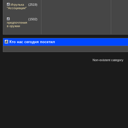
Игрулька
(2519)
"Ассоциации"
(1502)
предпочтения
в оружии
Кто нас сегодня посетил
Non-existent category