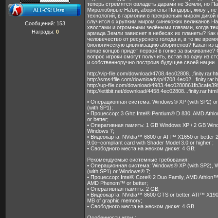
теперь стремятся овладеть дарами не Земли, но П
Миролюбивые На’ви, аборигены Пандоры, живут, не
технологий, в гармонии в прекрасным миром дикой 
случится с хрупким миром синекожих великанов На
Сообщений:
153
хвостами и огромными зелёными глазами, когда те
Награды:
0
армада Земли зависнет в небесах их планеты? Как 
человечество от ресурсного голода и, в то же время
биологическую цивилизацию аборигенов? Какая из 
конце концов придёт первой в гонке за выживание? 
вопрос игроки смогут получить, встав по одну из с
и собственноручно построив будущее своей нации.
http://vip-file.com/download/4708.4ec02808...finity.rar.ht
http://sms4file.com/downloadvip/4708.4ec02...finity.rar.h
http://up-file.com/download/4983.4ec0280861fb3cafe3
http://letitbit.net/download/4458.4ec02808...finity.rar.html
• Операционная система: Windows® XP (with SP2) or
(with SP1);
• Процессор: 3 Ghz Intel® Pentium® D 830, AMD Athl
or better;
• Оперативная память: 1 GB Windows XP / 2 GB Wind
Windows 7;
• Видеокарта: NVidia™ 6800 or ATI™ X1650 or better 
9.0c–compliant card with Shader Model 3.0 or higher ;
• Свободного места на жеском диске: 4 GB;
Рекомендуемые системные требования:
• Операционная система: Windows® XP (with SP2), 
(with SP1) or Windows® 7;
• Процессор: Intel® Core® 2 Duo Family, AMD Athlon™
AMD Phenom™ or better;
• Оперативная память: 2 GB;
• Видеокарта: NVidia™ 8600 GTS or better, ATI™ X1900
MB of graphic memory;
• Свободного места на жеском диске: 4 GB
Особенности игры :