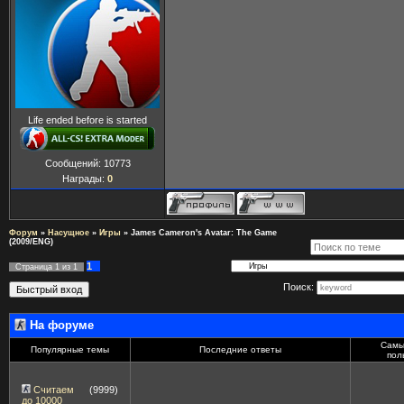
Life ended before is started
Сообщений:
10773
Награды:
0
Форум
»
Насущное
»
Игры
»
James Cameron's Avatar: The Game
(2009/ENG)
1
Страница
1
из
1
Поиск:
На форуме
Самы
Популярные темы
Последние ответы
пол
Считаем
(9999)
до 10000