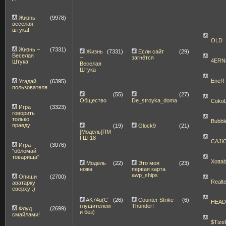
Жизнь
(9978)
веселая
штука!
OLD
Жизнь –
(7331)
Жизнь
(7331)
Если сайт
(29)
Веселая
–
загнётся
4ERN
Штука
Веселая
Штука
EneR
Угадай
(6395)
пользователя
(55)
(27)
Общество
De_stroyka_doma
Coko
Игра
(3323)
говорить
только
Bubbl
правду
(19)
Glock9
(21)
[Модель]ПМ
ГШ-18
CAJI
Игра
(3076)
"обломай
товарища"
Xott
Модель
(22)
Это моя
(23)
ножа
первая карта
awp_ships
Опиши
(2700)
Realt
аватарку
сверху :)
AK74u(С
(26)
Counter Strike
(6)
HEA
глушителем
Thunder!
Флуд
(2699)
и без)
смайлами!
$Tize