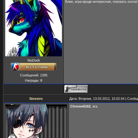
Блин, игра вроде интересная, поиграть охота!
WoDotA
Сообщений:
1395
Награды:
0
Sinestro
Дата: Вторник, 13.03.2012, 10.02.54 | Сооб
Chrome5162
, ага