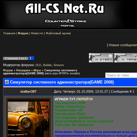
Главная
|
Форум
|
Новости
|
Файловый архив
[
Новые сообщени
1
Страница
1
из
1
Модератор форума:
,
,
OLD
Bubble
Sinestro
Форум
»
Насущное
»
Игры
»
Симулятор системного
администратора(GAME 2008)
(мега игра ИГРАТЬ онлайн)
Симулятор системного администратора(GAME 2008)
stalker397
Дата: Четверг, 01.10.2009, 13.01.27 | Сообщение #
1
ИГРАЕМ ТУТ:
ПЕРЕЙТИ
Год выпуска: 2008
Жанр: Симулятор
Разработчик: HP
Платформа: Flash
Тип издания: лицензия
Язык интерфейса: только русский
Таблэтка: Не требуется
Описание: Первая в России рекламная игра (ад
предназначенная исключительно и только для 