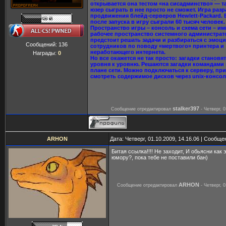
открывается она тестом «на сисадминство» — т
юзер сыграть в нее просто не сможет. Игра раз
продвижения блейд-серверов Hewlett-Packard. 
после запуска в игру сыграли 60 тысяч человек.
Пространство игры – консоль и схема сети – и
рабочее пространство системного администрат
предстоит решать задачи и разбираться с эмоц
Сообщений:
136
сотрудников по поводу «мертвого» принтера и
неработающего интернета.
Награды:
0
Но все окажется не так просто: загадки становя
уровня к уровню. Решаются загадки командами 
плане сети. Можно подключаться к серверу, при
смотреть содержимое дисков через unix-консол
stalker397
Сообщение отредактировал
-
Четверг, 0
ARHON
Дата: Четверг, 01.10.2009, 14.16.06 | Сообщ
Битая ссылка!!!! Не заходит, И обьясни как 
юмору?, пока тебе не поставили бан)
ARHON
Сообщение отредактировал
-
Четверг, 0