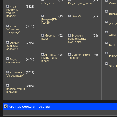
(55)
(27)
Общество
De_stroyka_doma
Coko
Игра
(3323)
говорить
только
Bubbl
правду
(19)
Glock9
(21)
[Модель]ПМ
ГШ-18
CAJI
Игра
(3076)
"обломай
товарища"
Xott
Модель
(22)
Это моя
(23)
ножа
первая карта
awp_ships
Опиши
(2700)
Realt
аватарку
сверху :)
AK74u(С
(26)
Counter Strike
(6)
HEA
глушителем
Thunder!
Флуд
(2699)
и без)
смайлами!
$Tize
Игрулька
(2519)
"Ассоциации"
(1502)
предпочтения
в оружии
Кто нас сегодня посетил