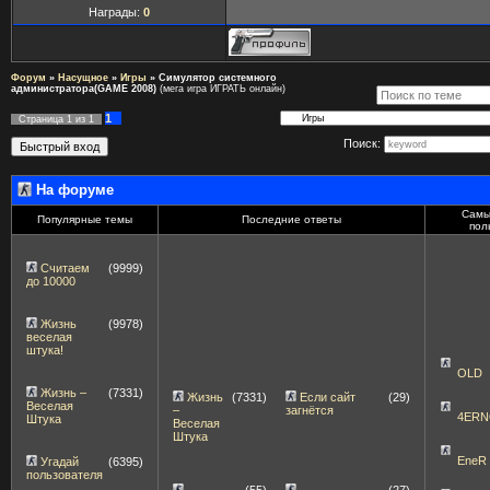
Награды:
0
Форум
»
Насущное
»
Игры
»
Симулятор системного
администратора(GAME 2008)
(мега игра ИГРАТЬ онлайн)
1
Страница
1
из
1
Поиск:
На форуме
Самы
Популярные темы
Последние ответы
пол
Считаем
(9999)
до 10000
Жизнь
(9978)
веселая
штука!
OLD
Жизнь –
(7331)
Жизнь
(7331)
Если сайт
(29)
Веселая
–
загнётся
4ERN
Штука
Веселая
Штука
EneR
Угадай
(6395)
пользователя