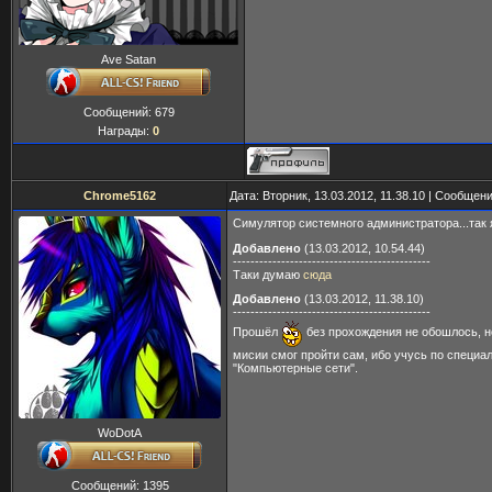
Ave Satan
Сообщений:
679
Награды:
0
Chrome5162
Дата: Вторник, 13.03.2012, 11.38.10 | Сообщен
Симулятор системного администратора...так я 
Добавлено
(13.03.2012, 10.54.44)
---------------------------------------------
Таки думаю
сюда
Добавлено
(13.03.2012, 11.38.10)
---------------------------------------------
Прошёл
без прохождения не обошлось, н
мисии смог пройти сам, ибо учусь по специа
"Компьютерные сети".
WoDotA
Сообщений:
1395