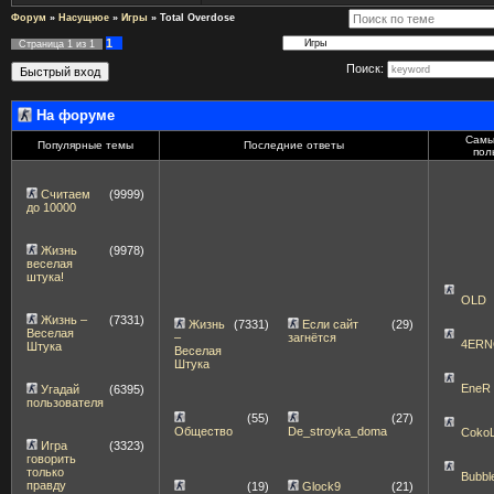
Форум
»
Насущное
»
Игры
»
Total Overdose
1
Страница
1
из
1
Поиск:
На форуме
Самы
Популярные темы
Последние ответы
пол
Считаем
(9999)
до 10000
Жизнь
(9978)
веселая
штука!
OLD
Жизнь –
(7331)
Жизнь
(7331)
Если сайт
(29)
Веселая
–
загнётся
4ERN
Штука
Веселая
Штука
EneR
Угадай
(6395)
пользователя
(55)
(27)
Общество
De_stroyka_doma
Coko
Игра
(3323)
говорить
только
Bubbl
правду
(19)
Glock9
(21)