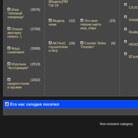
[Модель]ПМ
ГШ-18
CAJI
Игра
(3076)
"обломай
товарища"
Xott
Модель
(22)
Это моя
(23)
ножа
первая карта
awp_ships
Опиши
(2700)
Realt
аватарку
сверху :)
AK74u(С
(26)
Counter Strike
(6)
HEA
глушителем
Thunder!
Флуд
(2699)
и без)
смайлами!
$Tize
Игрулька
(2519)
"Ассоциации"
(1502)
предпочтения
в оружии
Кто нас сегодня посетил
Non-existent category