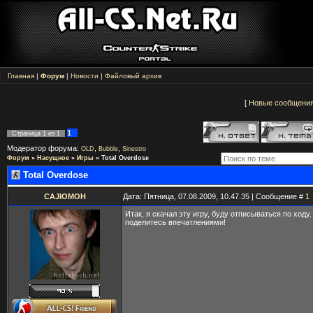
Главная
|
Форум
|
Новости
|
Файловый архив
[
Новые сообщени
1
Страница
1
из
1
Модератор форума:
,
,
OLD
Bubble
Sinestro
Форум
»
Насущное
»
Игры
»
Total Overdose
Total Overdose
CAJIOMOH
Дата: Пятница, 07.08.2009, 10.47.35 | Сообщение #
1
Итак, я скачал эту игру, буду отписываться по ходу. 
поделитесь впечатлениями!