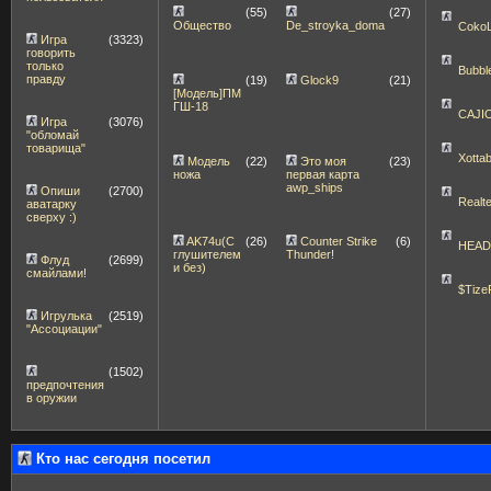
(55)
(27)
Общество
De_stroyka_doma
Coko
Игра
(3323)
говорить
только
Bubbl
правду
(19)
Glock9
(21)
[Модель]ПМ
ГШ-18
CAJI
Игра
(3076)
"обломай
товарища"
Xott
Модель
(22)
Это моя
(23)
ножа
первая карта
awp_ships
Опиши
(2700)
Realt
аватарку
сверху :)
AK74u(С
(26)
Counter Strike
(6)
HEA
глушителем
Thunder!
Флуд
(2699)
и без)
смайлами!
$Tize
Игрулька
(2519)
"Ассоциации"
(1502)
предпочтения
в оружии
Кто нас сегодня посетил