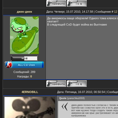
джек-джек
Дата: Четверг, 15.07.2010, 14.17.58 | Сообщение #
12
Да америкосы ваще оборзели! Одного тома кленси 
хватает!
В следующей CoD будет война во Вьетнаме
Сообщений:
289
Награды:
0
4ERNOBILL
Дата: Пятница, 16.07.2010, 00.50.54 | Сообщ
Quote
(
yanochka1010
)
джек-джек полностью согласна с твоим 
причём как созвучно калл это и есть де
вот нам нуужно тогда создать такаю игру
амерекосав как крыс растреливают из а
калашникова