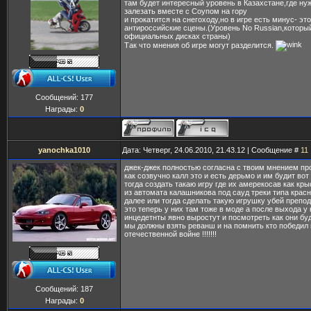
там будет интересный уровень в Казахстане,где ну
залезать вместе с Соупом на гору
и прокатится на снегоходу,но в игре есть минус- это
антироссийские сцены.(Уровень No Russian,которы
официальных дисках страны)
Так что мнения об игре могут разделится.
Сообщений:
177
Награды:
0
yanochka1010
Дата: Четверг, 24.06.2010, 21.43.12 | Сообщение #
11
джек-джек полностью согласна с твоим мнением пр
как созвучно калл это и есть дерьмо и им будит во
тогда создать такаю игру где их амерекосав как кр
из автомата калашникова под сауд треки типа красн
далее или тогда сделать такую игрушку убей препо
это теперь у них там тоже в моде а после выхода у 
инцедетнты явно выростут и посмотреть как они буду
мы должны взять реванш и на помнить кто победил 
отечественной войне !!!!!!!
Сообщений:
187
Награды:
0