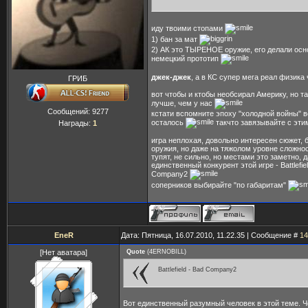
иду твоими стопами
1) бан за мат
2) АК это ТЫРЕНОЕ оружие, его делали ос
немецкий прототип
джек-джек
, а в КС супер мега реал физика
ГРИБ
вот чтобы и ктобы необсирал Америку, но т
лучше, чем у нас
Сообщений:
9277
кстати вспомните эпоху "холодной войны" в
осталось
такчто завязывайте с эти
Награды:
1
игра неплохая, довольно интересен сюжет,
оружия, но даже на тяжолом уровне сложнос
тупят, не сильно, но местами это заметно, д
единственный конкурент этой игре - Battlefiel
Company2
соперников выбирайте "по габаритам"
EneR
Дата: Пятница, 16.07.2010, 11.22.35 | Сообщение #
14
[Нет аватара]
Quote
(
4ERNOBILL
)
Battlefield - Bad Company2
Вот единственный разумный человек в этой теме. Ч