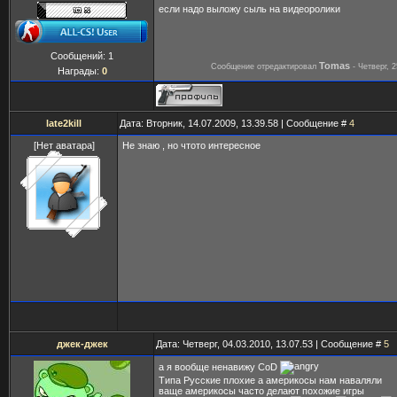
если надо выложу сыль на видеоролики
Сообщений:
1
Tomas
Сообщение отредактировал
-
Четверг, 2
Награды:
0
late2kill
Дата: Вторник, 14.07.2009, 13.39.58 | Сообщение #
4
[Нет аватара]
Не знаю , но чтото интересное
джек-джек
Дата: Четверг, 04.03.2010, 13.07.53 | Сообщение #
5
а я вообще ненавижу CoD
Типа Русские плохие а америкосы нам наваляли
ваще америкосы часто делают похожие игры