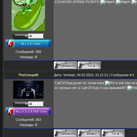
COUNTER-STRIKE РУЛИТ!!!
Сообщений:
289
Награды:
0
TheCempeR
Дата: Четверг, 04.03.2010, 15.12.21 | Сообщение #
6
Call Of Duty,рулит кс тупая игра
в неё уже не 
кс сколько лет а Call Of Duty 4 она красивей!!!
Сообщений:
363
Награды:
0