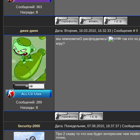
Сообщений:
363
Награды:
0
джек-джек
Дата: Вторник, 16.03.2010, 16.32.33 | Сообщение #
9
мы немножечкО расфлудились!
так кто чо 
игру?
Сообщений:
289
Награды:
0
Security-2000
Дата: Понедельник, 07.06.2010, 18.37.37 | Сообщени
Про 2 скажу то что она будет интереснее чем modern
точно,