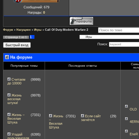
Сообщений:
679
Награды:
0
Форум
»
Насущное
»
Игры
»
Call Of Duty:Modern Warfare 2
1
Страница
1
из
1
Поиск:
На форуме
Самы
Популярные темы
Последние ответы
пол
Считаем
(9999)
до 10000
Жизнь
(9978)
веселая
штука!
OLD
Жизнь –
(7331)
Жизнь
(7331)
Если сайт
(29)
Веселая
–
загнётся
4ERN
Штука
Веселая
Штука
EneR
Угадай
(6395)
пользователя