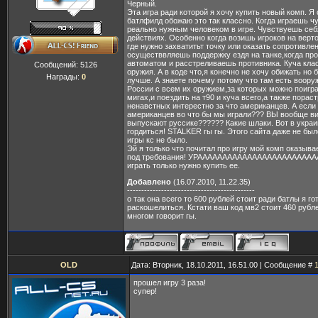
Черный.
Эта игра ради которой я хочу купить новый комп. Я
батлфилд обожаю это так классно. Когда играешь ч
реально нужным человеком в игре. Чувствуешь себ
действиях. Особенно когда возишь игроков на верт
где нужно захватитьт точку или оказать сопротивлен
осуществвляешь поддержку ездя на танке,когда пр
автоматом и расстреливаешь противника. Куча клас
Сообщений:
5126
оружия. А в коде что,я конечно не хочу обижать но
Награды:
0
лучше. А знаете почему потому что там есть воор
России с всем их оружием,за которых можно поигра
мигах,и поездить на т90 и куча всего,а также пора
ненавстных интерестно за что американцев. А если
американцев во что бы мы играли??? ВЫ вообще ви
выпускают руссике?????? Какие шлаки. Вот в украи
гордиться! STALKER гы гы. Этого сайта даже не был
игры кс не было.
Эй я только что почитал про игру мой комп оказыва
под требования! УРАААААААААААААААААААААААА
играть только нужно купить ее.
Добавлено
(16.07.2010, 11.22.35)
---------------------------------------------
о так она всего то 600 рублей стоит ради батлы я го
раскошелиться. Кстати ваш код мв2 стоит 460 рубле
многом говорит гы.
OLD
Дата: Вторник, 18.10.2011, 16.51.00 | Сообщение #
прошел игру 3 раза!
супер!