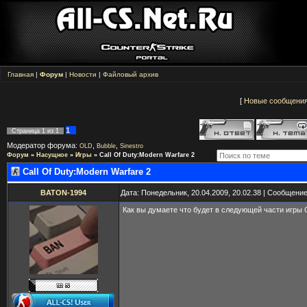
Главная
|
Форум
|
Новости
|
Файловый архив
[
Новые сообщени
1
Страница
1
из
1
Модератор форума:
,
,
OLD
Bubble
Sinestro
Форум
»
Насущное
»
Игры
»
Call Of Duty:Modern Warfare 2
Call Of Duty:Modern Warfare 2
BATON-1994
Дата: Понедельник, 20.04.2009, 20.02.38 | Сообщени
Как вы думаете что будет в следующей части игры