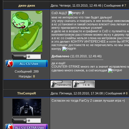
джек-джек
Дата: Четверг, 11.03.2010, 12.49.46 | Сообщение #
7
CoD АЦЦТ
Й
мне не интересно что там будет дальше!
эту игру скачать и поиграть в нее вообще невозмож
а кс установил и гамай сколько влезет! она легкая и
инету прилагаются малые усилия!
и дело не в возрасте и графике! в CoD с пулемёта н
киллометровом расстоянии можно муху к дереву п
а в кс со снайпы нельзя слона на метровом рассто
и это делает КОНТРУ ИНТЕРЕСНЕЕ и хотя бы ИГРО
настоящих достоинств кс не перечислить но мы зн
контру
Добавлено
(11.03.2010, 12.49.46)
---------------------------------------------
да и ещё!
COUNTER-STRIKE много лет а значит исправлено м
сделано много скинов, а cod молодая
Сообщений:
289
Награды:
0
TheCempeR
Дата: Пятница, 12.03.2010, 17.34.08 | Сообщение #
8
Согласен но тогда FarCry 2 самая лучшая игра =)