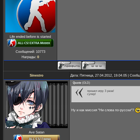
Life ended before is started
Сообщений:
10773
Награды:
0
Sinestro
Дата: Пятница, 27.04.2012, 19.04.05 | Соо
Quote
(
OLD
)
прошел игру 3 раза!
супер!
Ну и как миссия "Ни слова по-русски"?
Ave Satan