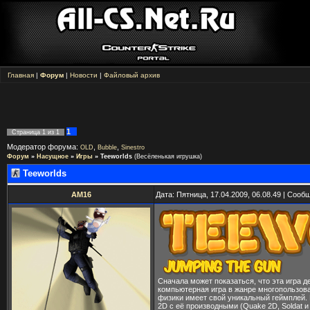
Главная
|
Форум
|
Новости
|
Файловый архив
1
Страница
1
из
1
Модератор форума:
,
,
OLD
Bubble
Sinestro
Форум
»
Насущное
»
Игры
»
Teeworlds
(Весёленькая игрушка)
Teeworlds
AM16
Дата: Пятница, 17.04.2009, 06.08.49 | Соо
Сначала может показаться, что эта игра д
компьютерная игра в жанре многопользова
физики имеет свой уникальный геймплей. И
2D с её производными (Quake 2D, Soldat 