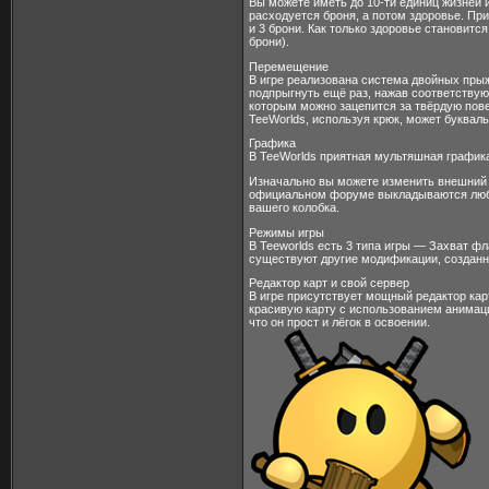
Вы можете иметь до 10-ти единиц жизней 
расходуется броня, а потом здоровье. Пр
и 3 брони. Как только здоровье становитс
брони).
Перемещение
В игре реализована система двойных прыж
подпрыгнуть ещё раз, нажав соответствую
которым можно зацепится за твёрдую пове
TeeWorlds, используя крюк, может букваль
Графика
В TeeWorlds приятная мультяшная графика
Изначально вы можете изменить внешний ви
официальном форуме выкладываются люб
вашего колобка.
Режимы игры
В Teeworlds есть 3 типа игры — Захват фл
существуют другие модификации, созданн
Редактор карт и свой сервер
В игре присутствует мощный редактор кар
красивую карту с использованием анимаци
что он прост и лёгок в освоении.