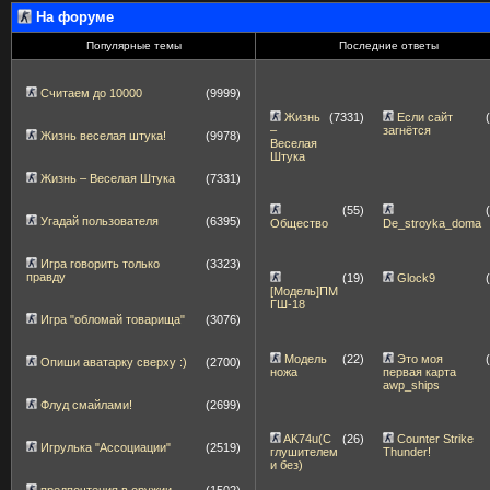
На форуме
Популярные темы
Последние ответы
Считаем до 10000
(9999)
Жизнь
(7331)
Если сайт
–
загнётся
Жизнь веселая штука!
(9978)
Веселая
Штука
Жизнь – Веселая Штука
(7331)
(55)
Угадай пользователя
(6395)
Общество
De_stroyka_doma
Игра говорить только
(3323)
правду
(19)
Glock9
[Модель]ПМ
ГШ-18
Игра "обломай товарища"
(3076)
Модель
(22)
Это моя
Опиши аватарку сверху :)
(2700)
ножа
первая карта
awp_ships
Флуд смайлами!
(2699)
AK74u(С
(26)
Counter Strike
Игрулька "Ассоциации"
(2519)
глушителем
Thunder!
и без)
предпочтения в оружии
(1502)