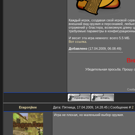
Каждый игрок, создавая свой игровой серв
внешний вид оружия и персонажей, любые
отражений у бластера, возможную длину це
требуемые параметры в конфигурационны
И весит эта игра немного: всего 5.5 МБ.
Вот ссылка.
Добавлено
(17.04.2009, 06.08.49)
---------------------------------------------
Вн
Убедительная просьба. Прошу о
Сообщ
Eragonjkee
Дата: Пятница, 17.04.2009, 14.28.45 | Сообщение #
2
Игра не плохая, но маленький выбор оружия.