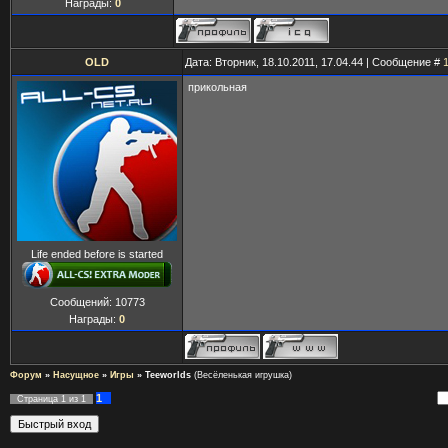
Награды:
0
OLD
Дата: Вторник, 18.10.2011, 17.04.44 | Сообщение #
прикольная
Life ended before is started
Сообщений:
10773
Награды:
0
Форум
»
Насущное
»
Игры
»
Teeworlds
(Весёленькая игрушка)
1
Страница
1
из
1