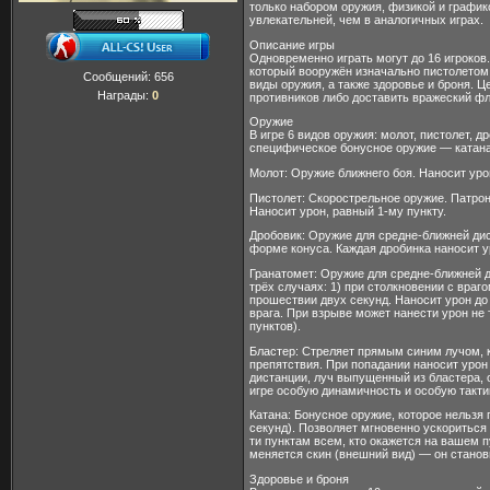
только набором оружия, физикой и графико
увлекательней, чем в аналогичных играх.
Описание игры
Одновременно играть могут до 16 игроков
который вооружён изначально пистолетом
Сообщений:
656
виды оружия, а также здоровье и броня. Ц
Награды:
0
противников либо доставить вражеский фла
Оружие
В игре 6 видов оружия: молот, пистолет, д
специфическое бонусное оружие — катана
Молот: Оружие ближнего боя. Наносит уро
Пистолет: Скорострельное оружие. Патро
Наносит урон, равный 1-му пункту.
Дробовик: Оружие для средне-ближней дис
форме конуса. Каждая дробинка наносит у
Гранатомет: Оружие для средне-ближней д
трёх случаях: 1) при столкновении с враго
прошествии двух секунд. Наносит урон до 
врага. При взрыве может нанести урон не 
пунктов).
Бластер: Стреляет прямым синим лучом, к
препятствия. При попадании наносит урон
дистанции, луч выпущенный из бластера, о
игре особую динамичность и особую такти
Катана: Бонусное оружие, которое нельзя 
секунд). Позволяет мгновенно ускориться 
ти пунктам всем, кто окажется на вашем п
меняется скин (внешний вид) — он станов
Здоровье и броня