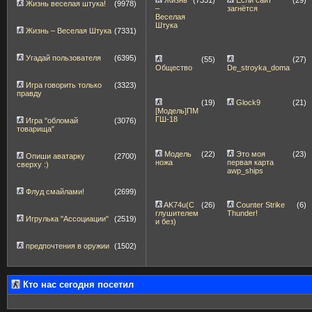
Жизнь веселая штука!
(9978)
–
загнётся
Веселая
Штука
Жизнь – Веселая Штука
(7331)
Угадай пользователя
(6395)
(55)
(27)
Общество
De_stroyka_doma
Игра говорить только
(3323)
правду
(19)
Glock9
(21)
[Модель]ПМ
ГШ-18
Игра "обломай
(3076)
товарища"
Модель
(22)
Это моя
(23)
Опиши аватарку
(2700)
ножа
первая карта
сверху :)
awp_ships
Флуд смайлами!
(2699)
AK74u(С
(26)
Counter Strike
(6)
глушителем
Thunder!
Игрулька "Ассоциации"
(2519)
и без)
предпочтения в оружии
(1502)
Кто нас сегодня посетил