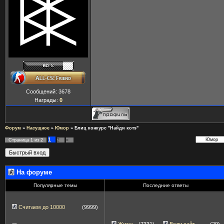
Сообщений:
3678
Награды:
0
Форум
»
Насущное
»
Юмор
»
Блиц конкурс "Найди котэ"
1
Страница
1
из
2
2
»
На форуме
Популярные темы
Последние ответы
Считаем до 10000
(9999)
Жизнь
(7331)
Если сайт
(29)