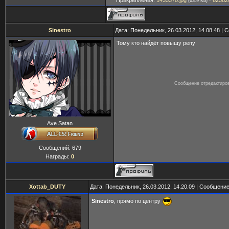
(63.9 Kb)
Sinestro
Дата: Понедельник, 26.03.2012, 14.08.48 |
Тому кто найдёт повышу репу
Сообщение отредактиро
Ave Satan
Сообщений:
679
Награды:
0
Xottab_DUTY
Дата: Понедельник, 26.03.2012, 14.20.09 | Сообщени
Sinestro
, прямо по центру