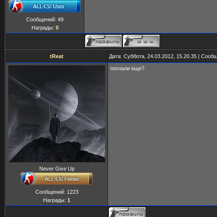
Сообщений:
49
Награды:
0
tReat
Дата: Суббота, 24.03.2012, 15.20.35 | Соо
погнали еще?
Never Give Up
Сообщений:
1223
Награды:
1