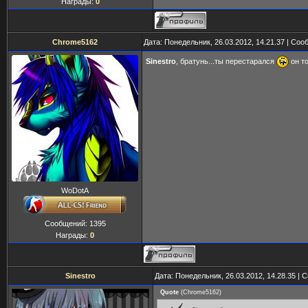
Награды:
0
Chrome5162
Дата: Понедельник, 26.03.2012, 14.21.37 | Со
Sinestro
, братунь...ты перестарался
он то
WoDotA
Сообщений:
1395
Награды:
0
Sinestro
Дата: Понедельник, 26.03.2012, 14.28.35 |
Quote
(
Chrome5162
)