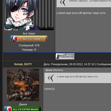
Sinestro, братунь...ты перестарался он
у меня еще куча (45 фоток) таких есть
Ave Satan
Сообщений:
679
Награды:
0
Xottab_DUTY
Дата: Понедельник, 26.03.2012, 14.37.10 | Сообщени
Quote
(
Sinestro
)
у меня еще куча (45 фоток) таких есть
хехех)))
Джинн