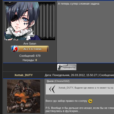
А теперь супер сложная задача
Ave Satan
Сообщений:
679
Награды:
0
Xottab_DUTY
Дата: Понедельник, 26.03.2012, 15.50.27 | Сообщени
Quote
(
Chrome5162
)
Xottab_DUTY, Выдели где имено а то может ты на
Вонэ гдэ забор прамо по сэнтру
P.S. Вообще я бы дольше его искал, если бы не глюк
растянулись в фулскрин...