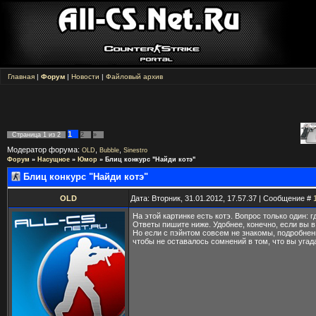
Главная
|
Форум
|
Новости
|
Файловый архив
1
Страница
1
из
2
2
»
Модератор форума:
,
,
OLD
Bubble
Sinestro
Форум
»
Насущное
»
Юмор
»
Блиц конкурс "Найди котэ"
Блиц конкурс "Найди котэ"
OLD
Дата: Вторник, 31.01.2012, 17.57.37 | Сообщение #
На этой картинке есть котэ. Вопрос только один: г
Ответы пишите ниже. Удобнее, конечно, если вы в
Но если с пэйнтом совсем не знакомы, подробнень
чтобы не оставалось сомнений в том, что вы угад