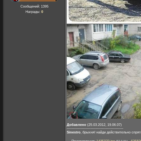
Сообщений:
1395
Награды:
0
Добавлено
(25.03.2012, 19.06.07)
---------------------------------------------
Sinestro
, брыхня! найди действительно спрят
Прикрепления:
1435370.jpg
·
62582