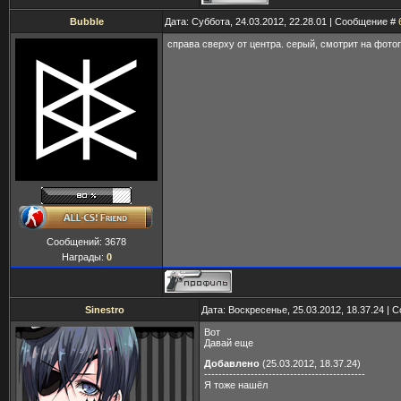
Bubble
Дата: Суббота, 24.03.2012, 22.28.01 | Сообщение #
справа сверху от центра. серый, смотрит на фото
Сообщений:
3678
Награды:
0
Sinestro
Дата: Воскресенье, 25.03.2012, 18.37.24 |
Вот
Давай еще
Добавлено
(25.03.2012, 18.37.24)
---------------------------------------------
Я тоже нашёл