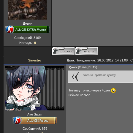
Джинн
Сообщений:
3169
Награды:
0
Sinestro
Дата: Понедельник, 26.03.2012, 14.21.08 |
Quote
(
Xottab_DUTY
)
Sinestro, прямо по центру
Повышу только через 4 дня
Сейчас нельзя
Ave Satan
Сообщений:
679