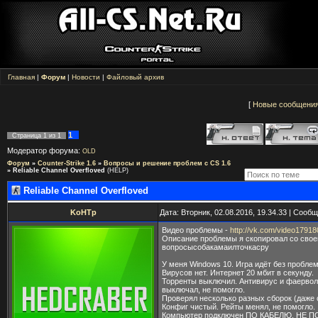
Главная
|
Форум
|
Новости
|
Файловый архив
[
Новые сообщени
1
Страница
1
из
1
Модератор форума:
OLD
Форум
»
Counter-Strike 1.6
»
Вопросы и решение проблем с CS 1.6
»
Reliable Channel Overfloved
(HELP)
Reliable Channel Overfloved
KoHTp
Дата: Вторник, 02.08.2016, 19.34.33 | Сооб
Видео проблемы -
http://vk.com/video179
Описание проблемы я скопировал со свое
вопросысобакамаилточкасру
У меня Windows 10. Игра идёт без пробле
Вирусов нет. Интернет 20 мбит в секунду.
Торренты выключил. Антивирус и фаерво
выключал, не помогло.
Проверял несколько разных сборок (даже 
Конфиг чистый. Рейты менял, не помогло.
Компьютер подключен ПО КАБЕЛЮ, НЕ П