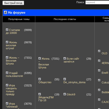
Поиск:
На форуме
Самы
Популярные темы
Последние ответы
пол
Считаем
(9999)
до 10000
Жизнь
(9978)
веселая
штука!
OLD
Жизнь –
(7331)
Жизнь
(7331)
Если сайт
(29)
Веселая
–
загнётся
4ERN
Штука
Веселая
Штука
EneR
Угадай
(6395)
пользователя
(55)
(27)
Общество
De_stroyka_doma
Coko
Игра
(3323)
говорить
только
Bubbl
правду
(19)
Glock9
(21)
[Модель]ПМ
ГШ-18
CAJI
Игра
(3076)
"обломай