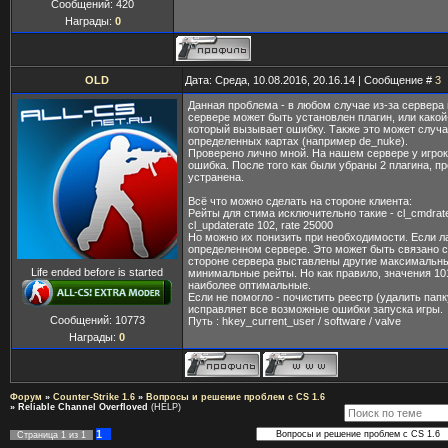
Сообщений:
420
Награды:
0
OLD
Дата: Среда, 10.08.2016, 20.16.14 | Сообщение #
3
Данная проблема - в любом случае из-за сервера 
сервере может быть установлен плагин, или какой
который вызывает ошибку. Также это может случа
определенных картах (например de_nuke).
Проверено лично мной. На нашем сервере у игрок
ошибка. После того как были убраны 2 плагина, п
устранена.
Всё что можно сделать на стороне клиента:
Рейты для стима исключительно такие - cl_cmdrate
cl_updaterate 102, rate 25000
Но можно их понизить при необходимости. Если л
определенном сервере. Это может быть связано с 
стороне сервера выставлены другие максимальн
Life ended before is started
минимальные рейты. Но как правило, значения 10
наиболее оптимальные.
Если не помогло - почистить реестр (удалить папку
исправляет все возможные ошибки запуска игры.
Сообщений:
10773
Путь : hkey_current_user / software / valve
Награды:
0
Форум
»
Counter-Strike 1.6
»
Вопросы и решение проблем с CS 1.6
»
Reliable Channel Overfloved
(HELP)
1
Страница
1
из
1