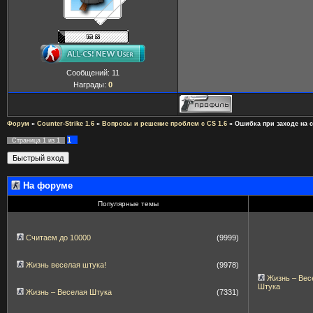
Сообщений:
11
Награды:
0
Форум
»
Counter-Strike 1.6
»
Вопросы и решение проблем с CS 1.6
»
Ошибка при заходе на 
1
Страница
1
из
1
На форуме
Популярные темы
Считаем до 10000
(9999)
Жизнь веселая штука!
(9978)
Жизнь – Вес
Штука
Жизнь – Веселая Штука
(7331)