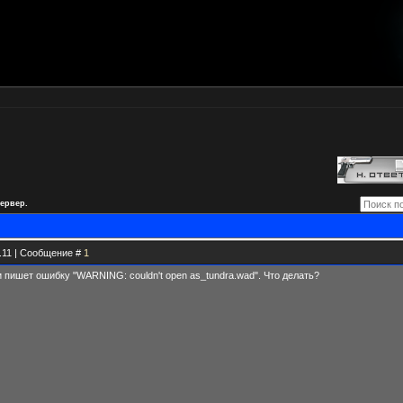
сервер.
9.11 | Сообщение #
1
 и пишет ошибку "WARNING: couldn't open as_tundra.wad". Что делать?