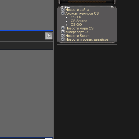
Новости сайта
Анонсы турниров CS
CS 1.6
CS Source
CS GO
Новости мира CS
Киберспорт CS
Новости Steam
Новости игровых девайсов