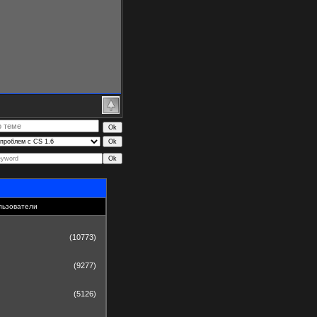
льзователи
(10773)
(9277)
(5126)