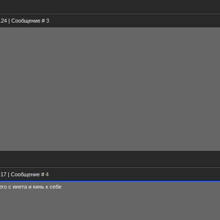
9.24 | Сообщение #
3
3.17 | Сообщение #
4
го с инета и кинь к себе