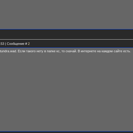
2.53 | Сообщение #
2
tundra.wad. Если такого нету в папке кс, то скачай. В интернете на каждом сайте есть.