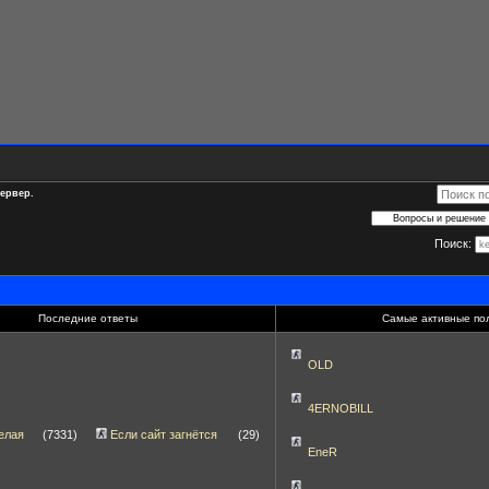
сервер.
Поиск:
Последние ответы
Самые активные по
OLD
4ERNOBILL
елая
(7331)
Если сайт загнётся
(29)
EneR