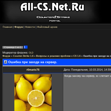
Главная
|
Форум
|
Новости
|
Файловый архив
1
Страница
1
из
1
Модератор форума:
OLD
Форум
»
Counter-Strike 1.6
»
Вопросы и решение проблем с CS 1.6
»
Ошибка при заходе на 
Ошибка при заходе на сервер.
r0mario76
Дата: Понедельник, 10.03.2014, 14.5
Когда захожу на сервер, кс слетает