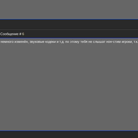
 | Сообщение #
6
немного изменён, звуковые кодеки и т.д. по этому тебя не слышат нон-стим игроки, т.