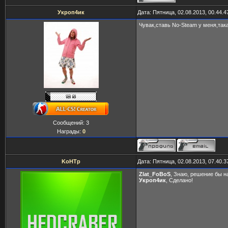
Укроп4ик
Дата: Пятница, 02.08.2013, 00.44.
Чувак,ставь No-Steam у меня,так
Сообщений:
3
Награды:
0
KoHTp
Дата: Пятница, 02.08.2013, 07.40.
Zlat_FoBoS
, Знаю, решение бы н
Укроп4ик
, Сделано!