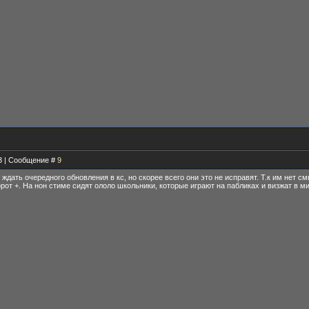
23 | Сообщение #
9
о ждать очередного обновления в кс, но скорее всего они это не исправят. Т.к им нет 
рот +. На нон стиме сидят ололо школьники, которые играют на пабликах и визжат в м