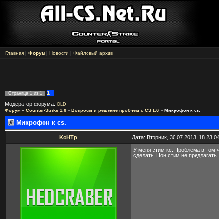
Главная
|
Форум
|
Новости
|
Файловый архив
1
Страница
1
из
1
Модератор форума:
OLD
Форум
»
Counter-Strike 1.6
»
Вопросы и решение проблем с CS 1.6
»
Микрофон к cs.
Микрофон к cs.
KoHTp
Дата: Вторник, 30.07.2013, 18.23.
У меня стим кс. Проблема в том 
сделать. Нон стим не предлагать.