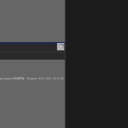
KoHTp
дактировал
-
Вторник, 30.07.2013, 20.12.54