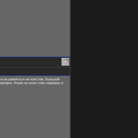
смысла равняться на нонстим. Большой
икрофон. Играя на онли стим серверах и