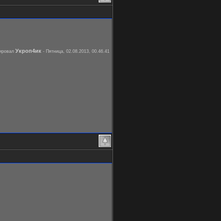
Укроп4ик
тировал
-
Пятница, 02.08.2013, 00.46.41