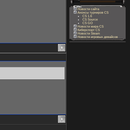
Новости сайта
Анонсы турниров CS
CS 1.6
CS Source
CS GO
Новости мира CS
Киберспорт CS
Новости Steam
Новости игровых девайсов