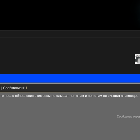
04 | Сообщение #
1
что после обновления стимовцы не слышат нон стим и нон стим не слышит стимовцев. Я
Сообщение отре