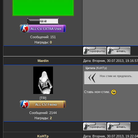
Сообщений:
151
Награды:
0
Mardin
Дата: Вторник, 30.07.2013, 19.16.
Цитата
(
KoHTp
)
Нон стим не предлагать.
Ставь нон-стим.
[TR]
Сообщений:
2144
Награды:
2
KoHTp
Дата: Вторник, 30.07.2013, 19.22.