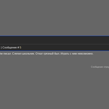
12 | Сообщение #
5
нём писал. Слепил школьник. Откат грязный был. Играть с ним невозможно.
Сообщение отре