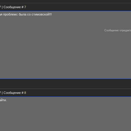
47 | Сообщение #
7
ая проблемс была со стимовской!!!
Сообщение отредак
37 | Сообщение #
8
айти.