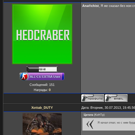
Ana®chist
, Я же сказал без нон с
Сообщений:
151
Награды:
0
Xottab_DUTY
Дата: Вторник, 30.07.2013, 19.45.
Цитата
(
KoHTp
)
Я качал откат, но с ним бур