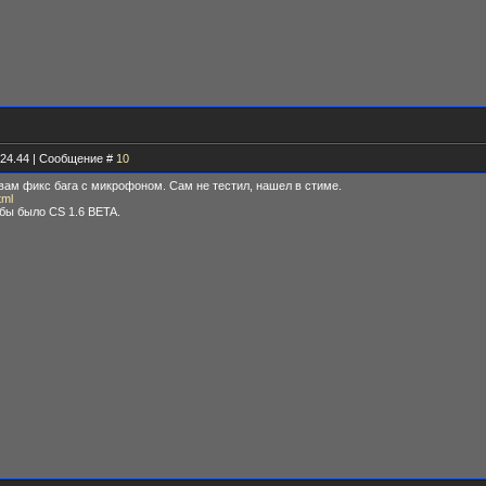
.24.44 | Сообщение #
10
 вам фикс бага с микрофоном. Сам не тестил, нашел в стиме.
tml
обы было CS 1.6 BETA.