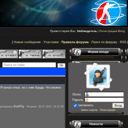
Приветствуем Вас,
Наблюдатель
|
Регистрация
Вход
[
Новые сообщения
·
Участники
·
Правила форума
·
Поиск по форуму
·
RSS
]
Форма входа
 качал откат, но с ним бурда. Что можно
Логин:
Пароль:
запомнить
KoHTp
дактировал
-
Вторник, 30.07.2013, 18.24.38
Забыл пароль
·
Регистрация
Новости