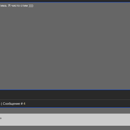
тима. Я чисто стим ))))
56 | Сообщение #
4
да