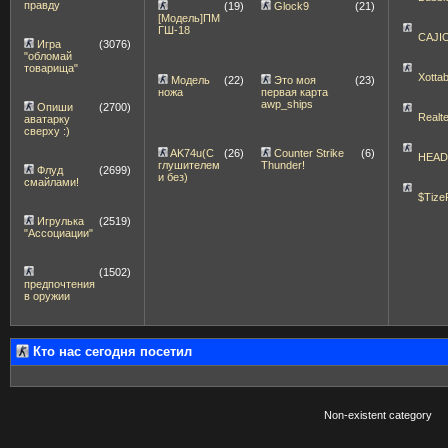
правду
(19)
Glock9
(21)
[Модель]ПМ
ГШ-18
CAJI
Игра
(3076)
"обломай
товарища"
Xott
Модель
(22)
Это моя
(23)
ножа
первая карта
awp_ships
Опиши
(2700)
Realt
аватарку
сверху :)
AK74u(С
(26)
Counter Strike
(6)
HEA
глушителем
Thunder!
Флуд
(2699)
и без)
смайлами!
$Tize
Игрулька
(2519)
"Ассоциации"
(1502)
предпочтения
в оружии
Кто нас сегодня посетил
Non-existent category