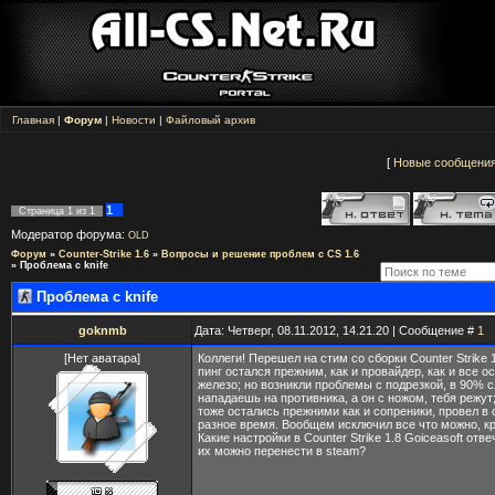
Главная
|
Форум
|
Новости
|
Файловый архив
[
Новые сообщени
1
Страница
1
из
1
Модератор форума:
OLD
Форум
»
Counter-Strike 1.6
»
Вопросы и решение проблем с CS 1.6
»
Проблема с knife
Проблема с knife
goknmb
Дата: Четверг, 08.11.2012, 14.21.20 | Сообщение #
1
[Нет аватара]
Коллеги! Перешел на стим со сборки Counter Strike 1
пинг остался прежним, как и провайдер, как и все о
железо; но возникли проблемы с подрезкой, в 90% с
нападаешь на противника, а он с ножом, тебя режут;
тоже остались прежними как и сопреники, провел в 
разное время. Вообщем исключил все что можно, к
Какие настройки в Counter Strike 1.8 Goiceasoft отве
их можно перенести в steam?