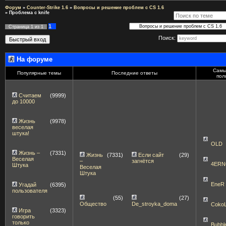
Форум
»
Counter-Strike 1.6
»
Вопросы и решение проблем с CS 1.6
»
Проблема с knife
1
Страница
1
из
1
Поиск:
На форуме
Самы
Популярные темы
Последние ответы
пол
Считаем
(9999)
до 10000
Жизнь
(9978)
веселая
штука!
OLD
Жизнь –
(7331)
Жизнь
(7331)
Если сайт
(29)
Веселая
–
загнётся
4ERN
Штука
Веселая
Штука
EneR
Угадай
(6395)
пользователя
(55)
(27)
Общество
De_stroyka_doma
Coko
Игра
(3323)
говорить
только
Bubbl