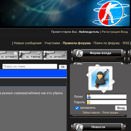
Приветствуем Вас,
Наблюдатель
|
Регистрация
Вход
[
Новые сообщения
·
Участники
·
Правила форума
·
Поиск по форуму
·
RSS
]
Форма входа
а разные сервера(паблики) как ето убрать
Логин:
Пароль:
запомнить
Забыл пароль
·
Регистрация
Новости