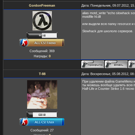
GordonFreeman
Дата: Понедельник, 09.07.2012, 15
alias motd_write "echo slowhack so
motdfile hl.dll
или выдели всю папку resoruce и 
Slowhack для школоло серверов.
Сообщений:
369
Награды:
0
T-88
Дата: Воскресенье, 05.08.2012, 08
При удалении файла GameMenu н
ты можешь вообще удалить всю пап
Half-Life и Counter Strike 1.6 тес
Сообщений:
27