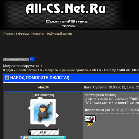
Главная
|
Форум
|
Новости
|
Файловый архив
1
Страница
1
из
1
Модератор форума:
OLD
Форум
»
Counter-Strike 1.6
»
Вопросы и решение проблем с CS 1.6
»
НАРОД ПОМОГИТЕ ПЖЛС
НАРОД ПОМОГИТЕ ПЖЛСТА!)
r4mz0r
Дата: Суббота, 30.06.2012, 19.28.
[Нет аватара]
ребят,нужна помощь
и так, я захажу кс нажимаю "Opt
ПЛЗ подскажите кто знает!)(game
Добавлено
(30.06.2012, 19.28.23)
-------------------------------------------