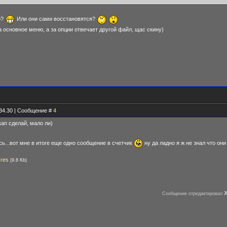
о?
Или они сами восстановятся?
а основное меню, а за опции отвечает другой файл, щас скину)
.34.30 | Сообщение #
4
кап сделай, мало ли)
ь...вот мне в итоге еще одно сообщение в счетчик
ну да ладно я ж не знал что он
.res
(9.8 Kb)
Сообщение отредактировал