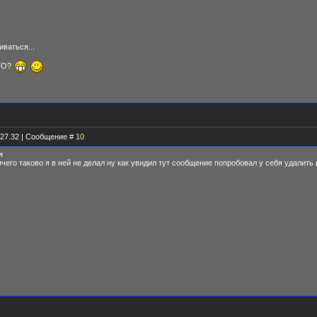
ваться...
ТО?
.27.32 | Сообщение #
10
я
чего таково я в ней не делал ну как увидил тут сообщение попробовал у себя удалить 