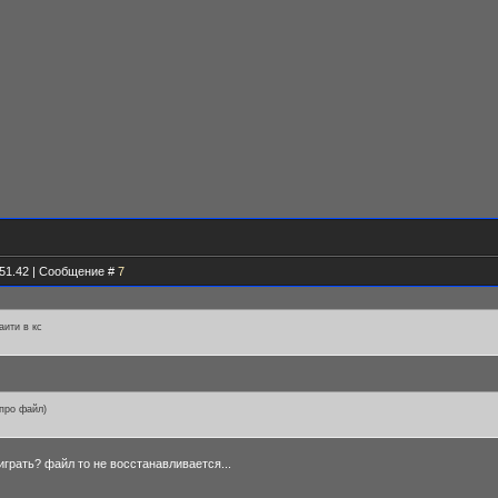
.51.42 | Сообщение #
7
аити в кс
 про файл)
а играть? файл то не восстанавливается...