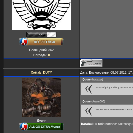
Сообщений:
862
Награды:
0
Xottab_DUTY
Дата: Воскресенье, 08.07.2012, 17
Quote
(
barabak
)
попробуй у себя удалить и з
Quote
(
Artem005
)
он не восстанавливается (я
Джинн
barabak
, к тебе вопрос: как тогд