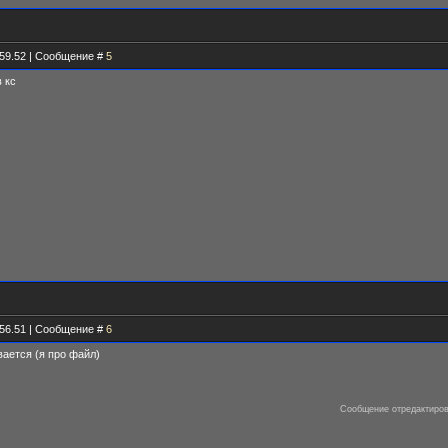
.59.52 | Сообщение #
5
в кс
.56.51 | Сообщение #
6
вается (я про файл)
Сообщение отредактиро