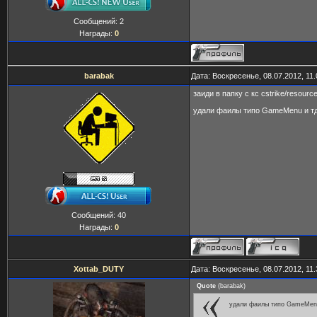
Сообщений:
2
Награды:
0
barabak
Дата: Воскресенье, 08.07.2012, 11
заиди в папку с кс cstrike/resourc
удали фаилы типо GameMenu и т
Сообщений:
40
Награды:
0
Xottab_DUTY
Дата: Воскресенье, 08.07.2012, 11
Quote
(
barabak
)
удали фаилы типо GameMen