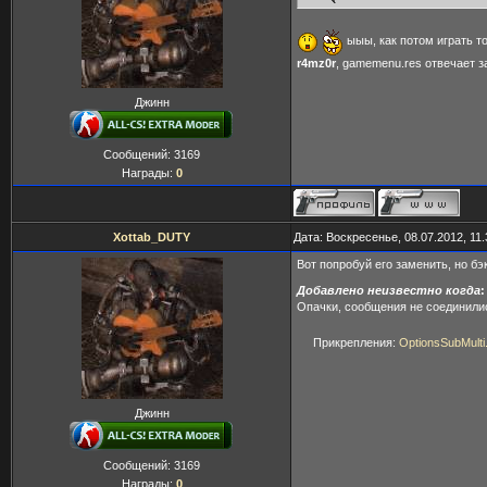
ыыы, как потом играть т
r4mz0r
, gamemenu.res отвечает з
Джинн
Сообщений:
3169
Награды:
0
Xottab_DUTY
Дата: Воскресенье, 08.07.2012, 11
Вот попробуй его заменить, но бэ
Добавлено неизвестно когда
:
Опачки, сообщения не соединилис
Прикрепления:
OptionsSubMulti
Джинн
Сообщений:
3169
Награды:
0