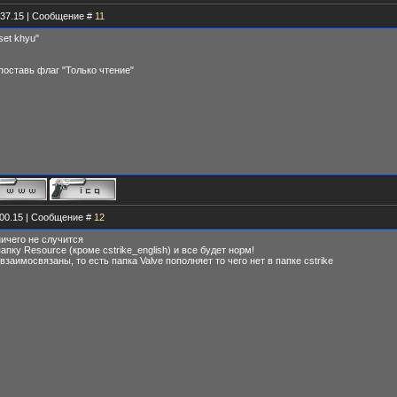
.37.15 | Сообщение #
11
set khyu"
поставь флаг "Только чтение"
.00.15 | Сообщение #
12
ичего не случится
ку Resource (кроме cstrike_english) и все будет норм!
но взаимосвязаны, то есть папка Valve пополняет то чего нет в папке cstrike