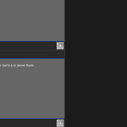
и заити в кс меню было.