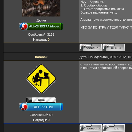
Нуу... Варианты:
1. Особая сборка
2. Стоит программа или dll'ка
Больше вариантов нет...
А может оно и должно восстанавли
Джинн
ЧТО ЗА КОНТРА У ТЕБЯ ТАКАЯ 
Сообщений:
3169
Награды:
0
barabak
Дата: Понедельник, 09.07.2012, 15
стим - в ней точно восстановитьс
и нон-стим собственной сборке ни
Сообщений:
40
Награды:
0