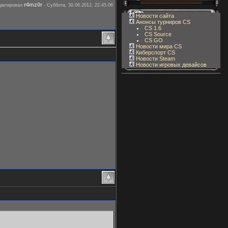
r4mz0r
дактировал
-
Суббота, 30.06.2012, 22.45.06
Новости сайта
Анонсы турниров CS
CS 1.6
CS Source
CS GO
Новости мира CS
Киберспорт CS
Новости Steam
Новости игровых девайсов