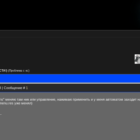
ТА!)
(Проблема с кс)
23 | Сообщение #
1
ions" меняю там ник или управление, нажимаю применить и у меня автоматом заходит н
menu.res уже менял)
--