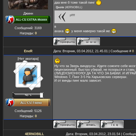
даа мне б тоже такой пинг
Quote
(
4ERNOBILL
)
Джинн
pffff
в
Сообщений:
3169
ахаха
у меня наверно такой же
Награды:
0
EneR
Дата: Вторник, 03.04.2012, 21.45.01 | Сообщение #
8
[Нет аватара]
Ну что за Зверь виндоусы. Идите сожгите себе мозг
лицензионный. Быстро убирай, не позорься и ставь
(ЛИЦЕНЗИОННУЮ! ДА ТА ЧТО ЗА БАБКИ. И ИГРАЙ
Windows 7, Пинг 3-5 На Харьковских серверах.
И от винды пинг мало зависит.
Сообщений:
5126
Награды:
0
4ERNOBILL
Дата: Вторник, 03.04.2012, 23.01.54 | Сообщ