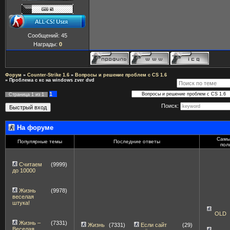
Сообщений:
45
Награды:
0
Форум
»
Counter-Strike 1.6
»
Вопросы и решение проблем с CS 1.6
»
Проблема с кс на windows zver dvd
1
Страница
1
из
1
Поиск:
На форуме
Самы
Популярные темы
Последние ответы
пол
Считаем
(9999)
до 10000
Жизнь
(9978)
веселая
штука!
OLD
Жизнь –
(7331)
Жизнь
(7331)
Если сайт
(29)
Веселая