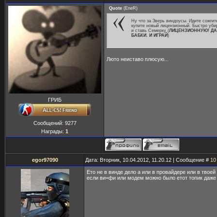
Quote
(
EneR
)
Ну что за Зверь виндоусы. Идите сожгит
купите новый лицензионный. Быстро уби
и ставь Семерку (
ЛИЦЕНЗИОННУЮ! ДА
БАБКИ. И ИГРАЙ
)
Люто неиставо плюсую...
ГРИБ
Сообщений:
9277
Награды:
1
egor97090
Дата: Вторник, 10.04.2012, 11.20.12 | Сообщение #
10
Ето не в винде дело а или в провайдере или в твое
если ви=фи или модем можно было етот топик даже 