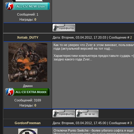
Сообщений:
1
Награды:
0
Xottab_DUTY
Дата: Вторник, 03.04.2012, 17.20.03 | Сообщение #
2
Как то не уверен что Zver в этом виноват, пользова
года (актуальной версией на тот год)...
Характеристики компьютера предоставьте сударь =)
заодно какого года Zver...
Джинн
Сообщений:
3169
Награды:
0
GordonFreeman
Дата: Вторник, 03.04.2012, 17.45.00 | Сообщение #
3
Отключи Punto Switche - более убогого софта я еще 