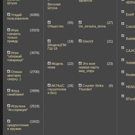
–
загнётся
4ERN
Штука
Веселая
Штука
EneR
Угадай
(6395)
пользователя
(55)
(27)
Общество
De_stroyka_doma
Coko
Игра
(3323)
говорить
только
Bubbl
правду
(19)
Glock9
(21)
[Модель]ПМ
ГШ-18
CAJI
Игра
(3076)
"обломай
товарища"
Xott
Модель
(22)
Это моя
(23)
ножа
первая карта
awp_ships
Опиши
(2700)
Realt
аватарку
сверху :)
AK74u(С
(26)
Counter Strike
(6)
HEA
глушителем
Thunder!
Флуд
(2699)
и без)
смайлами!
$Tize
Игрулька
(2519)
"Ассоциации"
(1502)
предпочтения
в оружии