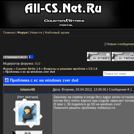
Главная
|
Форум
|
Новости
|
Файловый архив
[
Новые сообщени
1
Страница
1
из
1
Модератор форума:
OLD
Форум
»
Counter-Strike 1.6
»
Вопросы и решение проблем с CS 1.6
»
Проблема с кс на windows zver dvd
Проблема с кс на windows zver dvd
lokator66
Дата: Вторник, 03.04.2012, 13.09.00 | Сообщение #
1
[Нет аватара]
Захоожу на сервер и когда бегу вдруг резко остана
потом бегу опять кароче при ходьбе зависает потом
И пинг с 30 поднялся до 50 на windows zver!
Помогите решить проблему пойжалуста