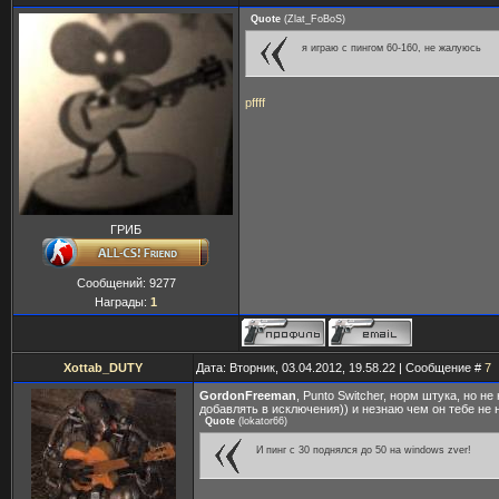
Quote
(
Zlat_FoBoS
)
я играю с пингом 60-160, не жалуюсь
pffff
ГРИБ
Сообщений:
9277
Награды:
1
Xottab_DUTY
Дата: Вторник, 03.04.2012, 19.58.22 | Сообщение #
7
GordonFreeman
, Punto Switcher, норм штука, но н
добавлять в исключения)) и незнаю чем он тебе не 
Quote
(
lokator66
)
И пинг с 30 поднялся до 50 на windows zver!