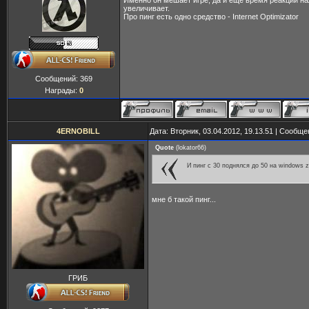
Именно он мешает игре, да и еще время реакции н
увеличивает.
Про пинг есть одно средство - Internet Optimizator
Сообщений:
369
Награды:
0
4ERNOBILL
Дата: Вторник, 03.04.2012, 19.13.51 | Сообщ
Quote
(
lokator66
)
И пинг с 30 поднялся до 50 на windows z
мне б такой пинг...
ГРИБ