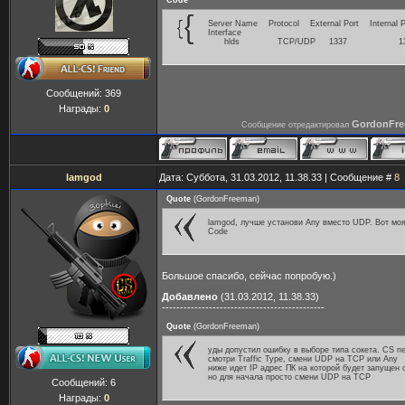
Code
Server Name Protocol External Port Internal
Interface
hlds TCP/UDP 1337 1337
Сообщений:
369
Награды:
0
GordonFr
Сообщение отредактировал
lamgod
Дата: Суббота, 31.03.2012, 11.38.33 | Сообщение #
8
Quote
(
GordonFreeman
)
lamgod, лучше установи Any вместо UDP. Вот моя
Code
Большое спасибо, сейчас попробую.)
Добавлено
(31.03.2012, 11.38.33)
---------------------------------------------
Quote
(
GordonFreeman
)
уды допустил ошибку в выборе типа сокета. CS п
смотри Traffic Type, смени UDP на TCP или Any
ниже идет IP адрес ПК на которой будет запущен 
но для начала просто смени UDP на TCP
Сообщений:
6
Награды:
0