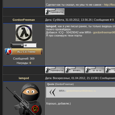
Сделал как ты сказал, но увы то же самое -
http://f
GordonFreeman
Дата: Суббота, 31.03.2012, 13.56.26 | Сообщение #
9
lamgod
, как я уже писал ранее, ты только видешь
твоего провайдера.
Добався: ICQ - 50429042 или MRA -
gordonfreeman96
Я про сканирую твои порты
Сообщений:
369
Награды:
0
lamgod
Дата: Воскресенье, 01.04.2012, 21.13.58 | Сообщени
Quote
(
GordonFreeman
)
MRA -
gordonfreeman96@inbox.ru
Хорошо, добавлю.)