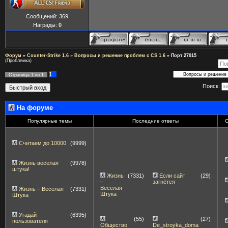
Сообщений:
369
Награды:
0
Форум
»
Counter-Strike 1.6
»
Вопросы и решение проблем с CS 1.6
»
Порт 27015
(Проблемка)
1
Страница
1
из
1
Поиск:
На форуме
Популярные темы
Последние ответы
С
Считаем до 10000
(9999)
Жизнь веселая
(9978)
штука!
Жизнь
(7331)
Если сайт
(29)
–
загнётся
Веселая
Жизнь – Веселая
(7331)
Штука
Штука
Угадай
(6395)
(55)
(27)
пользователя
Общество
De_stroyka_doma