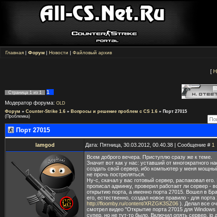
Главная
|
Форум
|
Новости
|
Файловый архив
[
Н
1
Страница
1
из
1
Модератор форума:
OLD
Форум
»
Counter-Strike 1.6
»
Вопросы и решение проблем с CS 1.6
»
Порт 27015
(Проблемка)
Порт 27015
lamgod
Дата: Пятница, 30.03.2012, 00.40.38 | Сообщение #
1
Всем доброго вечера. Приступлю сразу же к теме.
Значит вот как у нас: уставший от многократного н
создать свой сервер, ибо компьютер у меня мощный,
не прочь постреляться.
Ну-с, скачал у вас готовый сервер, распаковал его.
прописал админку, проверил работает ли сервер - 
открытию порта, а именно порта 27015. Вошел в Б
его, естественно, создал новое правило - для порта 
http://floomby.ru/content/XRZGK3SZ06
). Делал все о
смотрел видео "Открытие порта 27015 для Windows 7
супер, но не тут-то было. Включил опять сервер, ip