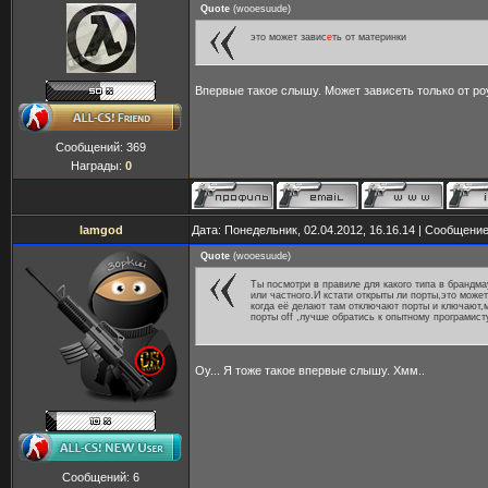
Quote
(
wooesuude
)
это может завис
е
ть от материнки
Впервые такое слышу. Может зависеть только от ро
Сообщений:
369
Награды:
0
lamgod
Дата: Понедельник, 02.04.2012, 16.16.14 | Сообщени
Quote
(
wooesuude
)
Ты посмотри в правиле для какого типа в брандм
или частного.И кстати открыты ли порты,это может
когда её делают там отключают порты и ключают,
порты off ,лучше обратись к опытному програмист
Оу... Я тоже такое впервые слышу. Хмм..
Сообщений:
6