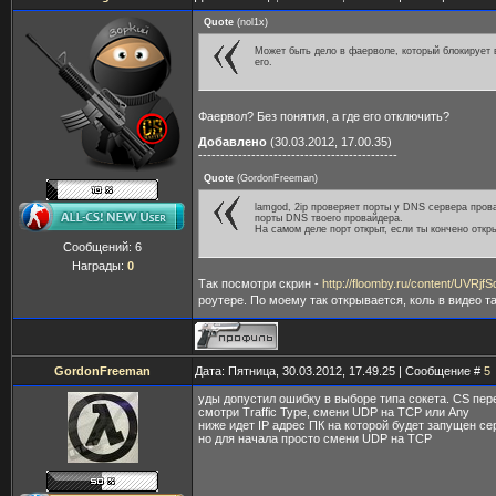
Quote
(
nol1x
)
Может быть дело в фаерволе, который блокирует
его.
Фаервол? Без понятия, а где его отключить?
Добавлено
(30.03.2012, 17.00.35)
---------------------------------------------
Quote
(
GordonFreeman
)
lamgod, 2ip проверяет порты у DNS сервера пров
порты DNS твоего провайдера.
На самом деле порт открыт, если ты кончено откр
Сообщений:
6
Награды:
0
Так посмотри скрин -
http://floomby.ru/content/UVRjf
роутере. По моему так открывается, коль в видео т
GordonFreeman
Дата: Пятница, 30.03.2012, 17.49.25 | Сообщение #
5
уды допустил ошибку в выборе типа сокета. CS пер
смотри Traffic Type, смени UDP на TCP или Any
ниже идет IP адрес ПК на которой будет запущен се
но для начала просто смени UDP на TCP