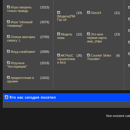
Игра говорить
(3323)
только правду
(19)
Glock9
(21)
[Модель]ПМ
ГШ-18
Игра "обломай
(3076)
товарища"
Модель
(22)
Это моя
(23)
Опиши аватарку
(2700)
ножа
первая карта
сверху :)
awp_ships
Флуд смайлами!
(2699)
AK74u(С
(26)
Counter Strike
(6)
глушителем
Thunder!
и без)
Игрулька
(2519)
"Ассоциации"
предпочтения в
(1502)
оружии
Кто нас сегодня посетил
Non-existent ca