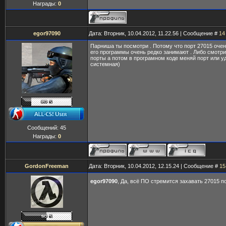
Награды:
0
egor97090
Дата: Вторник, 10.04.2012, 11.22.56 | Сообщение #
14
Парниша ты посмотри . Потому что порт 27015 очен
его программы очень редко занимают . Либо смотри
порты а потом в програмном коде меняй порт или 
системная)
Сообщений:
45
Награды:
0
GordonFreeman
Дата: Вторник, 10.04.2012, 12.15.24 | Сообщение #
15
egor97090
, Да, всё ПО стремится захавать 27015 по