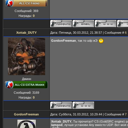
Сообщений:
369
Награды:
0
Xottab_DUTY
Дата: Пятница, 30.03.2012, 21.38.57 | Сообщение #
6
GordonFreeman
, так то udp жЭ
Джинн
Сообщений:
3169
Награды:
0
GordonFreeman
Дата: Суббота, 31.03.2012, 10.29.44 | Сообщение #
7
Xottab_DUTY
, Ты прочитал? CS (GoldSRC engine) 
lamgod
, лучше установи Any вместо UDP. Вот моя 