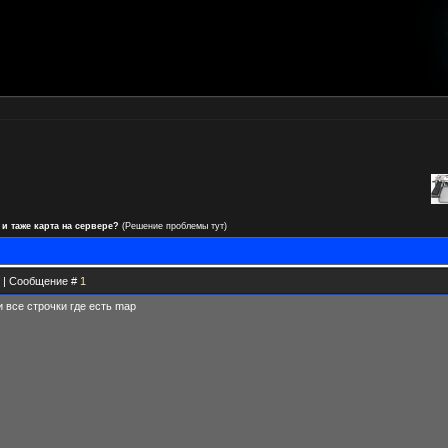
 и таже карта на сервере?
(Решение проблемы тут)
31 | Сообщение #
1
ри все строчки где есть map