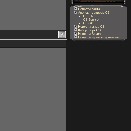
Новости сайта
Анонсы турниров CS
CS 1.6
CS Source
CS GO
Новости мира CS
Киберспорт CS
Новости Steam
Новости игровых девайсов