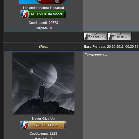
Life ended before is started
Сообщений:
10773
Награды:
0
tReat
Дата: Четверг, 20.10.2011, 00.30.3
Флудотеема...
Never Give Up
Сообщений:
1223
Награды:
1