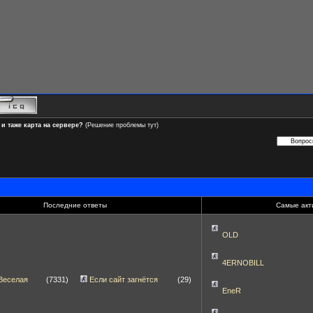
 и таже карта на сервере?
(Решение проблемы тут)
Последние ответы
Самые акт
OLD
4ERNOBILL
Веселая
(7331)
Если сайт загнётся
(29)
EneR