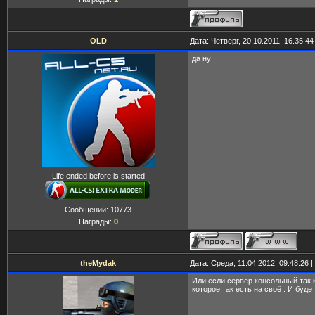
OLD
Дата: Четверг, 20.10.2011, 16.35.4
да ну
Life ended before is started
Сообщений:
10773
Награды:
0
theMydak
Дата: Среда, 11.04.2012, 09.48.26
Или если сервер консольный так 
которое так есть на своё . И буде