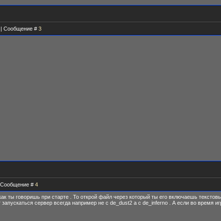
4 | Сообщение #
3
 | Сообщение #
4
как ты говоришь при старте . То открой файл через который ты его включаешь тексто
т запускаться сервер всегда например не с de_dust2 a c de_inferno . А если во время и