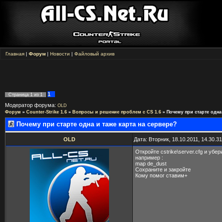
Главная
|
Форум
|
Новости
|
Файловый архив
1
Страница
1
из
1
Модератор форума:
OLD
Форум
»
Counter-Strike 1.6
»
Вопросы и решение проблем с CS 1.6
»
Почему при старте одна
Почему при старте одна и таже карта на сервере?
OLD
Дата: Вторник, 18.10.2011, 14.30.
Откройте cstrike\server.cfg и убе
например :
map de_dust
Сохраните и закройте
Кому помог ставим+