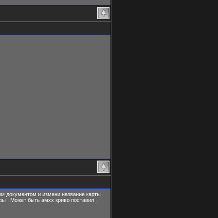
вым документом и измени название карты
гры . Может быть амхх криво поставил .