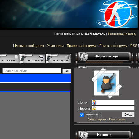
Приветствуем Вас,
Наблюдатель
|
Регистрация
Вход
[
Новые сообщения
·
Участники
·
Правила форума
·
Поиск по форуму
·
RSS
]
Форма входа
Логин:
Пароль:
запомнить
Забыл пароль
·
Регистрация
Новости