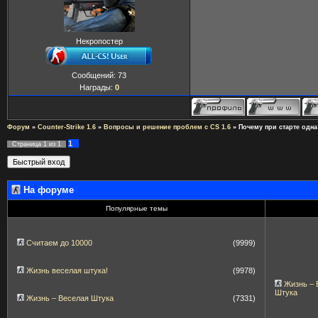
Некропостер
Сообщений:
73
Награды:
0
Форум
»
Counter-Strike 1.6
»
Вопросы и решение проблем с CS 1.6
»
Почему при старте одна
1
Страница
1
из
1
На форуме
Популярные темы
Считаем до 10000
(9999)
Жизнь веселая штука!
(9978)
Жизнь – 
Штука
Жизнь – Веселая Штука
(7331)