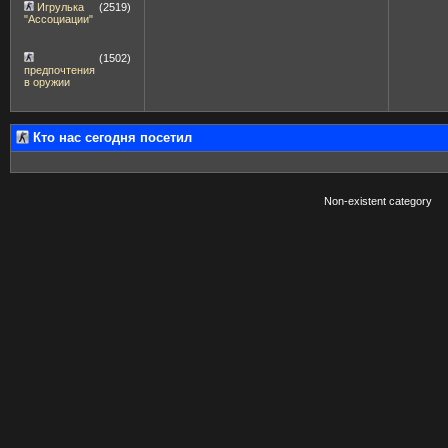
Игрулька
(2519)
"Ассоциации"
(1502)
предпочтения
в оружии
Кто нас сегодня посетил
Non-existent category