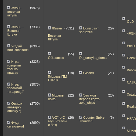
Жизнь
(9978)
веселая
штука!
OLD
Жизнь –
(7331)
Жизнь
(7331)
Если сайт
(29)
Веселая
–
загнётся
4ERN
Штука
Веселая
Штука
EneR
Угадай
(6395)
пользователя
(55)
(27)
Общество
De_stroyka_doma
Coko
Игра
(3323)
говорить
только
Bubbl
правду
(19)
Glock9
(21)
[Модель]ПМ
ГШ-18
CAJI
Игра
(3076)
"обломай
товарища"
Xott
Модель
(22)
Это моя
(23)
ножа
первая карта
awp_ships
Опиши
(2700)
Realt
аватарку
сверху :)
AK74u(С
(26)
Counter Strike
(6)
HEA
глушителем
Thunder!
Флуд
(2699)
и без)
смайлами!
$Tize