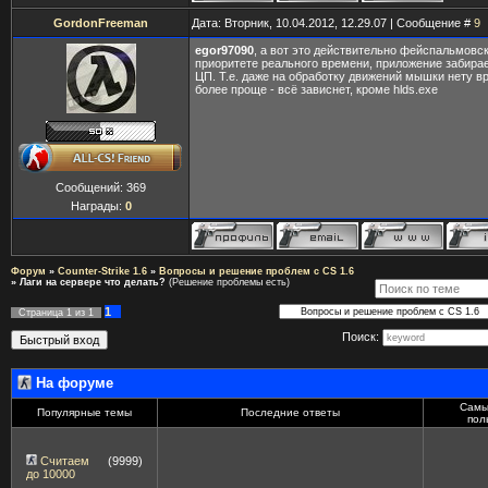
GordonFreeman
Дата: Вторник, 10.04.2012, 12.29.07 | Сообщение #
9
egor97090
, а вот это действительно фейспальмовск
приоритете реального времени, приложение забира
ЦП. Т.е. даже на обработку движений мышки нету в
более проще - всё зависнет, кроме hlds.exe
Сообщений:
369
Награды:
0
Форум
»
Counter-Strike 1.6
»
Вопросы и решение проблем с CS 1.6
»
Лаги на сервере что делать?
(Решение проблемы есть)
1
Страница
1
из
1
Поиск:
На форуме
Самы
Популярные темы
Последние ответы
пол
Считаем
(9999)
до 10000