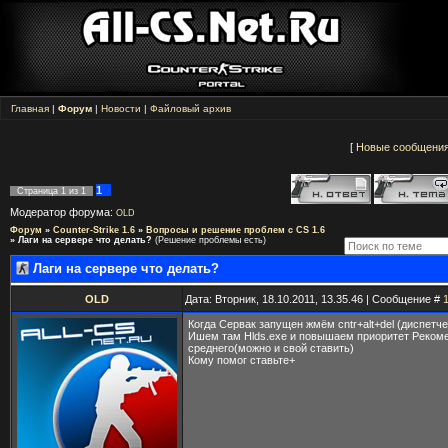
Главная
|
Форум
|
Новости
|
Файловый архив
[
Новые сообщени
1
Страница
1
из
1
Модератор форума:
OLD
Форум
»
Counter-Strike 1.6
»
Вопросы и решение проблем с CS 1.6
»
Лаги на сервере что делать?
(Решение проблемы есть)
Лаги на сервере что делать?
OLD
Дата: Вторник, 18.10.2011, 13.35.46 | Сообщение #
Когда Сервак запущен жмём cntr+alt+del (диспетче
Ишем там Hlds.exe и повышаем приоритет Реком
среднего(можно и свой ставить)
Кому помог ставьте+