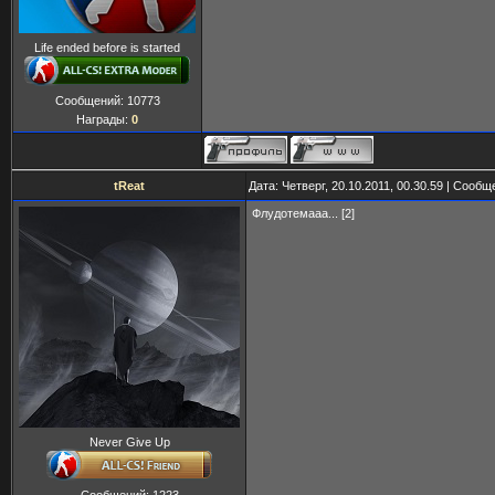
Life ended before is started
Сообщений:
10773
Награды:
0
tReat
Дата: Четверг, 20.10.2011, 00.30.59 | Сооб
Флудотемааа... [2]
Never Give Up