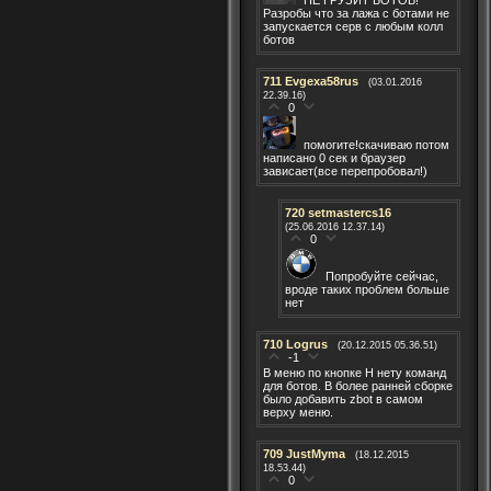
Разробы что за лажа с ботами не
запускается серв с любым колл
ботов
711
Evgexa58rus
(03.01.2016
22.39.16)
0
помогите!скачиваю потом
написано 0 сек и браузер
зависает(все перепробовал!)
720
setmastercs16
(25.06.2016 12.37.14)
0
Попробуйте сейчас,
вроде таких проблем больше
нет
710
Logrus
(20.12.2015 05.36.51)
-1
В меню по кнопке H нету команд
для ботов. В более ранней сборке
было добавить zbot в самом
верху меню.
709
JustMyma
(18.12.2015
18.53.44)
0