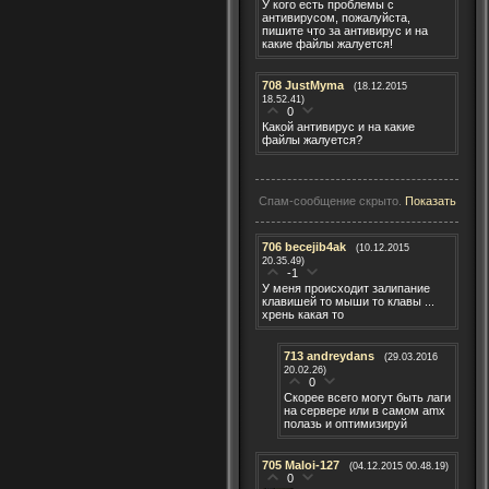
У кого есть проблемы с
антивирусом, пожалуйста,
пишите что за антивирус и на
какие файлы жалуется!
708
JustMyma
(18.12.2015
18.52.41)
0
Какой антивирус и на какие
файлы жалуется?
Спам-сообщение скрыто.
Показать
706
becejib4ak
(10.12.2015
20.35.49)
-1
У меня происходит залипание
клавишей то мыши то клавы ...
хрень какая то
713
andreydans
(29.03.2016
20.02.26)
0
Скорее всего могут быть лаги
на сервере или в самом amx
полазь и оптимизируй
705
Maloi-127
(04.12.2015 00.48.19)
0