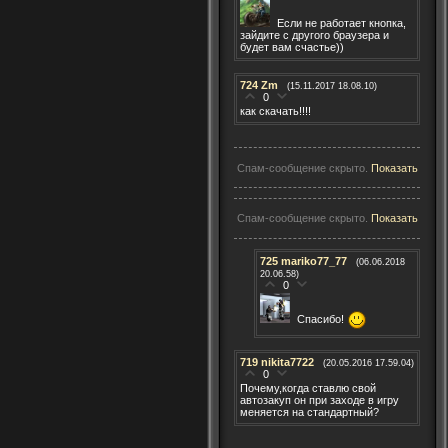
Если не работает кнопка,
зайдите с другого браузера и
будет вам счастье))
724
Zm
(15.11.2017 18.08.10)
0
как скачать!!!!
Спам-сообщение скрыто.
Показать
Спам-сообщение скрыто.
Показать
725
mariko77_77
(06.06.2018
20.06.58)
0
Спасибо!
719
nikita7722
(20.05.2016 17.59.04)
0
Почему,когда ставлю свой
автозакуп он при заходе в игру
меняется на стандартный?