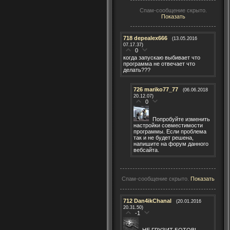
Спам-сообщение скрыто.
Показать
718
depealex666
(13.05.2016
07.17.37)
0
когда запускаю выбивает что
программа не отвечает что
делать???
726
mariko77_77
(06.06.2018
20.12.07)
0
Попробуйте изменить
настройки совместимости
программы. Если проблема
так и не будет решена,
напишите на форум данного
вебсайта.
Спам-сообщение скрыто.
Показать
712
Dan4ikChanal
(20.01.2016
20.31.50)
-1
НЕ ГРУЗИТ БОТОВ!