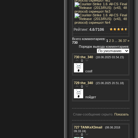
Рейтинг:
4.6
/
7106
Всего комментариев
:
1
2
3
...
36
37
»
730
Порядок вывода комментариев:
730
the_340
(18.06.2025 03.54.15)
0
cool!
729
the_340
(15.06.2025 20.51.18)
0
пойдет
Спам-сообщение скрыто.
Показать
727
TANKeX3mail
(08.06.2018
09.33.24)
0