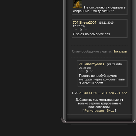
Не сохраняются серваки в
избранные. Что делать???
704
Sheva2004
(15.11.2015
17.37.43)
0
Я за cs но помогите плз
Спам-сообщение скрыто.
Показать
715
andreydans
(29.03.2016
20.05.45)
0
Просто попробуй другим
методом через консоль name
"GerK*" И все!!!
1-20
21-40
41-60
...
701-720
721-722
Добавлять комментарии могут
только зарегистрированные
пользователи.
[
Регистрация
|
Вход
]