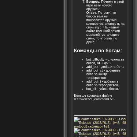
Вопрос
: Почему в этой
игре нету нового
оружия?
Ответ
: Потому что
боюсь вам не
понравится оружие
которое установлю я, на
свой вкус. На нашем
сайте большой архив
моделей, установите
сами, то что вам по
душе.
Команды по ботам:
bot_difficulty - сложность
ботов, от 1 до 3.
add_bot - добавить бота.
add_bot_ct - добавить
бота за контр-
террористов.
add_bot_t - добавить
бота за террористов.
bot_kill - убить ботов.
Больше команд в файле
/cstrike/zbot_command.txt.