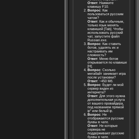
Ответ
: Нажмите
клавишу F10.
Вопрос
: Как
пользоваться русским
чатом?
Ответ
: Как и обычным,
только язык менять
клавишей [Tab]. Чтобы
использовать русский
чат, запустите файл
Russian.exe.
Вопрос
: Как ставить
ботов, удалять их и
настраивать им
сложность?
Ответ
: Меню ботов
открывается по клавише
[H].
Вопрос
: Сколько
мегабайт занимает игра
после установки?
Ответ
: ~450 Мб.
Вопрос
: Будет ли мой
сервер виден из
интернета?
Ответ
: Для этого нужна
дополнительная услуга
от вашего провайдера,
под названием прямой
ip" или белый ip.
Вопрос
: Не
отображаются русские
буквы в чате.
Ответ
: Не которые
сервера не
поддерживают русские
буквы в чате.