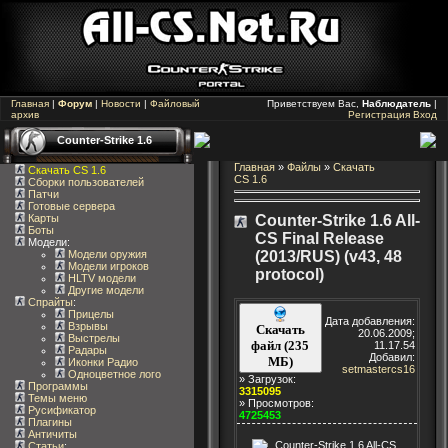
Главная
|
Форум
|
Новости
|
Файловый
Приветствуем Вас,
Наблюдатель
|
архив
Регистрация
Вход
Counter-Strike 1.6
Главная
»
Файлы
»
Скачать
Скачать CS 1.6
CS 1.6
Сборки пользователей
Патчи
Готовые сервера
Карты
Counter-Strike 1.6 All-
Боты
CS Final Release
Модели:
Модели оружия
(2013/RUS) (v43, 48
Модели игроков
protocol)
HLTV модели
Другие модели
Спрайты
:
Прицелы
Дата добавления:
Взрывы
Скачать
20.06.2009;
Выстрелы
файл (235
11.17.54
Радары
Добавил:
МБ)
Иконки Радио
setmastercs16
Одноцветное лого
» Загрузок:
Программы
3315095
Темы меню
» Просмотров:
Русификатор
4725453
Плагины
Античиты
Статьи
: