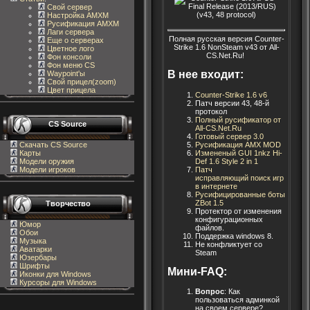
Свой сервер
Настройка AMXM
Русификация AMXM
Лаги сервера
П
олная русская версия Counter-
Еще о серверах
Strike 1.6 NonSteam v43 от All-
Цветное лого
CS.Net.Ru!
Фон консоли
Фон меню CS
В нее входит:
Waypoint'ы
Свой прицел(zoom)
Цвет прицела
Counter-Strike 1.6
v6
Патч версии 43, 48-й
протокол
Полный русификатор
от
CS Source
All-CS.Net.Ru
Готовый сервер
3.0
Русификация AMX
MOD
Скачать CS Source
Измененый GUI 1nkz
Hi-
Карты
Def 1.6 Style 2 in 1
Модели оружия
Патч
Модели игроков
исправляющий
поиск
игр
в интернете
Русифицированные
боты
ZBot
1.5
Творчество
Протектор от изменения
конфигурационных
Юмор
файлов.
Обои
Поддержка windows 8.
Музыка
Не конфликтует со
Аватарки
Steam
Юзербары
Шрифты
Мини-FAQ:
Иконки для Windows
Курсоры для Windows
Вопрос
: Как
пользоваться админкой
на своем сервере?