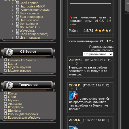
Свой сервер
Настройка AMXM
Русификация AMXM
Лаги сервера
Еще о серверах
*
этот компонент есть в
Цветное лого
составе игры
All-CS 1.6
Фон консоли
Final
Фон меню CS
Рейтинг:
4.5
/
74
Waypoint'ы
Свой прицел(zoom)
Цвет прицела
Всего комментариев
:
23
1
2
»
Порядок вывода
комментариев:
CS Source
23
Hatou
Скачать CS Source
(02.04.2018 20.41.41)
0
Карты
Модели оружия
Неплохо, но такая работа
Модели игроков
занимает 5-10 минут, и то
меньше.
Творчество
22
OLD
(17.06.2012 19.41.30)
1
Юмор
Обои
супер класс если бы
Музыка
не просто изменили цвет
Аватарки
темы.работа на 5минут не
Юзербары
больше...
Шрифты
Иконки для Windows
Курсоры для Windows
21
OLD
(01.02.2012 13.40.13)
0