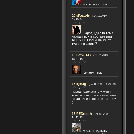
как-то простовато
20
sPaxaNs
(14.11.2010
09.28.54)
1
Народ, где эта тема
находиться в составе игры
All-CS 1.6 Final и как ее от
туда поставить?
19
BMW_M3
(11.02.2010
18.21.45)
2
Качаем тему!
18
djmag
(24.11.2009 13.09.26)
3
народ подскажите у меня
тема меньше чем само окно
а расширить не получается=
(
17
REDtooth
(26.08.2009
14.12.23)
4
А как создавать