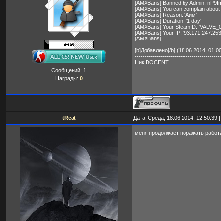
[AMXBans] Banned by Admin: nP9I
[AMXBans] You can complain about 
[AMXBans] Reason: 'Аим'
[AMXBans] Duration: '1 day'
[AMXBans] Your SteamID: 'VALVE_0
[AMXBans] Your IP: '93.171.247.253
[AMXBans] ===================
[b]Добавлено[/b] (18.06.2014, 01.00
-------------------------------------------
Ник DOCENT
Сообщений:
1
Награды:
0
tReat
Дата: Среда, 18.06.2014, 12.50.39
меня продолжает поражать работ