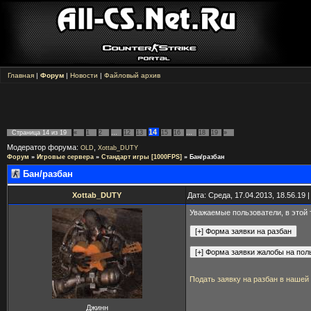
Главная
|
Форум
|
Новости
|
Файловый архив
14
Страница
14
из
19
«
1
2
…
12
13
15
16
…
18
19
»
Модератор форума:
,
OLD
Xottab_DUTY
Форум
»
Игровые сервера
»
Стандарт игры [1000FPS]
»
Бан/разбан
Бан/разбан
Xottab_DUTY
Дата: Среда, 17.04.2013, 18.56.19
Уважаемые пользователи, в этой 
Подать заявку на разбан в нашей
Джинн