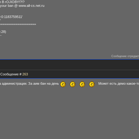
m B rOJIOBY!?!?
your ban @ www.all-cs.net.ru
:0:1183759511'
'
====================
.28)
--
Сообщение отредак
 | Сообщение #
263
а администрации. За аим бан на день
Может есть демо какое-то