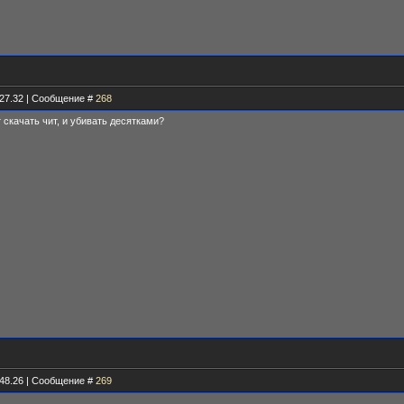
.27.32 | Сообщение #
268
т скачать чит, и убивать десятками?
.48.26 | Сообщение #
269