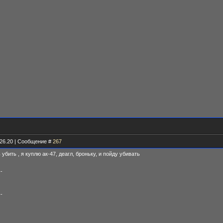
.26.20 | Сообщение #
267
убить , я куплю ак-47, деагл, броньку, и пойду убивать
--
--