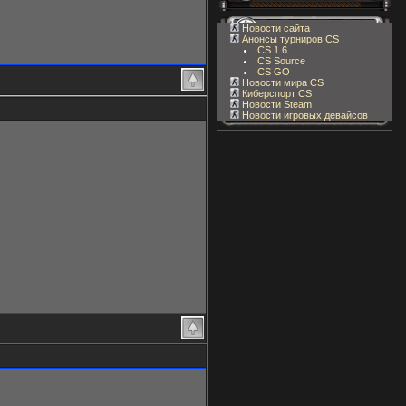
Новости сайта
Анонсы турниров CS
CS 1.6
CS Source
CS GO
Новости мира CS
Киберспорт CS
Новости Steam
Новости игровых девайсов