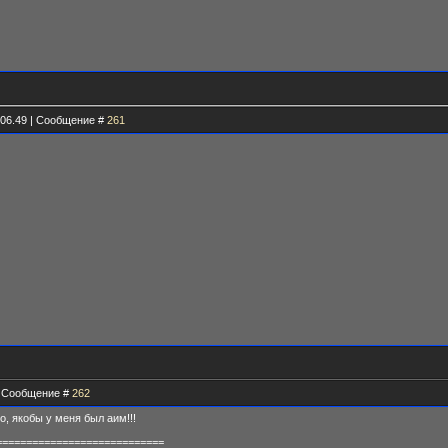
.06.49 | Сообщение #
261
 | Сообщение #
262
, якобы у меня был аим!!!
============================