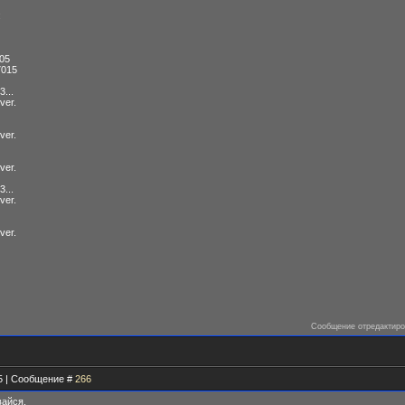
:
005
7015
3...
ver.
ver.
ver.
3...
ver.
ver.
Сообщение отредактир
05 | Сообщение #
266
вайся.