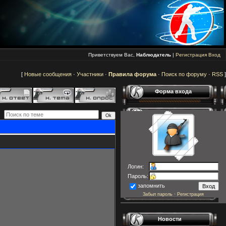
Приветствуем Вас,
Наблюдатель
|
Регистрация
Вход
[
Новые сообщения
·
Участники
·
Правила форума
·
Поиск по форуму
·
RSS
]
Форма входа
Логин:
Пароль:
запомнить
Забыл пароль
·
Регистрация
Новости