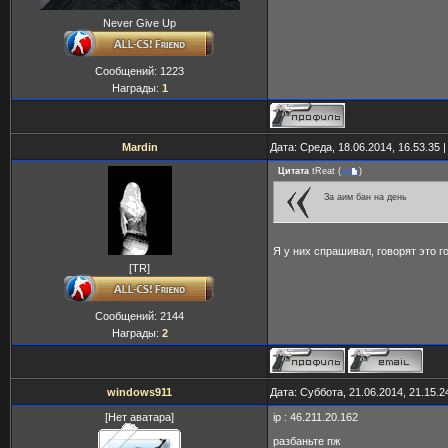
Never Give Up
Сообщений:
1223
Награды:
1
Mardin
Дата: Среда, 18.06.2014, 16.53.35
Цитата
tReat
(
)
За аим бан на день
Я у них спрашивал, говорят это г
[TR]
Сообщений:
2144
Награды:
2
windows911
Дата: Суббота, 21.06.2014, 21.15.
[Нет аватара]
ip : 46.211.20.162
разбаньте пж