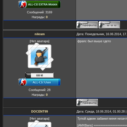
Сообщений:
3169
Награды:
0
nikram
Дата: Понедельник, 16.06.2014, 17
[Нет аватара]
фрапс был выше гдето
Сообщений:
28
Награды:
0
DOCENT99
Дата: Среда, 18.06.2014, 01.00.28
[Нет аватара]
Тупой админ забанил меня низачто
[AMXBans] ===================