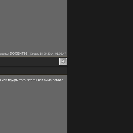
DOCENT99
тировал
-
Среда, 18.06.2014, 01.05.47
 или пруфы того, что ты без аима бегал?