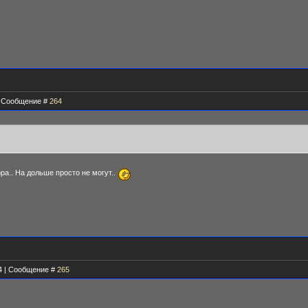
 | Сообщение #
264
ора.. На дольше просто не могут..
24 | Сообщение #
265