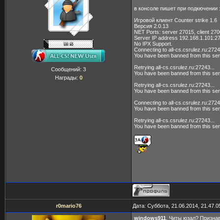
в консоле пишет при подкючении 
Игровой клиент Counter strike 1.6
Версия 2.0.13
NET Ports: server 27015, client 27
Server IP address 192.168.1.101:2
No IPX Support.
Connecting to all-cs.csrulez.ru:2724
You have been banned from this ser
Retrying all-cs.csrulez.ru:27243...
Сообщений:
3
You have been banned from this ser
Награды:
0
Retrying all-cs.csrulez.ru:27243...
You have been banned from this ser
Connecting to all-cs.csrulez.ru:2724
You have been banned from this ser
Retrying all-cs.csrulez.ru:27243...
You have been banned from this ser
r0mario76
Дата: Суббота, 21.06.2014, 21.47.
windows911
, Читы юзал? Призна