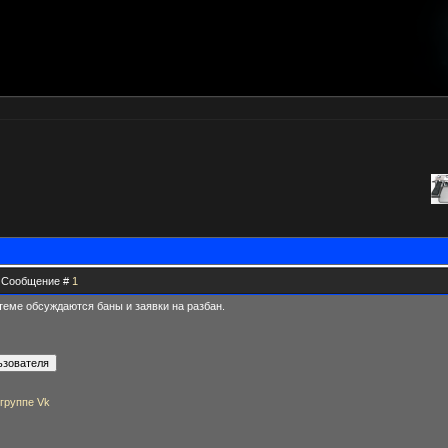
 | Сообщение #
1
теме обсуждаются баны и заявки на разбан.
 группе Vk