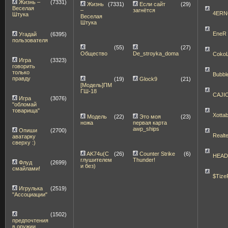
Жизнь –
(7331)
Жизнь
(7331)
Если сайт
(29)
Веселая
–
загнётся
4ERN
Штука
Веселая
Штука
EneR
Угадай
(6395)
пользователя
(55)
(27)
Общество
De_stroyka_doma
Coko
Игра
(3323)
говорить
только
Bubbl
правду
(19)
Glock9
(21)
[Модель]ПМ
ГШ-18
CAJI
Игра
(3076)
"обломай
товарища"
Xott
Модель
(22)
Это моя
(23)
ножа
первая карта
awp_ships
Опиши
(2700)
Realt
аватарку
сверху :)
AK74u(С
(26)
Counter Strike
(6)
HEA
глушителем
Thunder!
Флуд
(2699)
и без)
смайлами!
$Tize
Игрулька
(2519)
"Ассоциации"
(1502)
предпочтения
в оружии