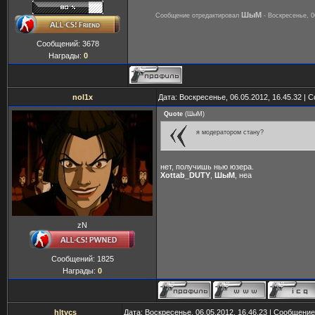
ШыМ
Сообщение отредактировал
-
Воскресенье, 0
Сообщений:
3678
Награды:
0
nol1x
Дата: Воскресенье, 06.05.2012, 16.45.32 |
Quote
(
ШыМ
)
я модератором стану?
нет, получишь нью юзера.
Xottab_DUTY
,
ШыМ
, неа
zN
Сообщений:
1825
Награды:
0
hltycs
Дата: Воскресенье, 06.05.2012, 16.46.23 | Сообщени