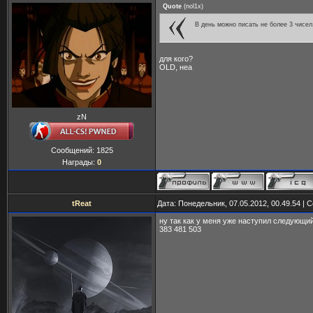
Quote
(
nol1x
)
В день можно писать не более 3 чисел
для кого?
OLD, неа
zN
Сообщений:
1825
Награды:
0
tReat
Дата: Понедельник, 07.05.2012, 00.49.54 |
ну так как у меня уже наступил следующий
383 481 503