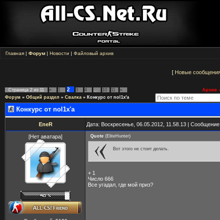
Главная
|
Форум
|
Новости
|
Файловый архив
[
Новые сообщени
2
Страница
2
из
11
«
1
3
4
…
10
11
»
Архив -
Форум
»
Общий раздел
»
Свалка
»
Конкурс от nol1x'a
Конкурс от nol1x'a
EneR
Дата: Воскресенье, 06.05.2012, 11.58.13 | Сообщени
[Нет аватара]
Quote
(
EliteHunter
)
Вот этого не стоит делать.
+ 1
Число 666
Все угадал, где мой приз?