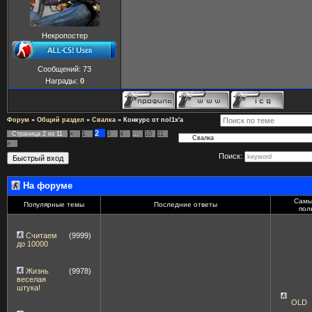
Некропостер
Сообщений:
73
Награды:
0
Форум
»
Общий раздел
»
Свалка
»
Конкурс от nol1x'a
2
Страница
2
из
11
«
1
3
4
…
10
11
»
Поиск:
На форуме
Самы
Популярные темы
Последние ответы
пол
Считаем
(9999)
до 10000
Жизнь
(9978)
веселая
штука!
OLD