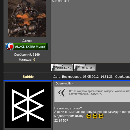
525 989 414
Джинн
Сообщений:
3169
Награды:
0
Bubble
Дата: Воскресенье, 06.05.2012, 14.51.33 | Сообщен
Quote
(
nol1x
)
Возле каждого приза кол-во которое можно выигр
соответственно 1+3+2+1=7
Не понял, это как?
А если я выиграю не репутацию, не загадку и не п
модератором стану?
22 94 567