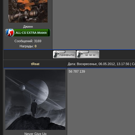
Джинн
Сообщений:
3169
Награды:
0
tReat
Дата: Воскресенье, 06.05.2012, 13.17.56 |
56 787 139
Never Give Up