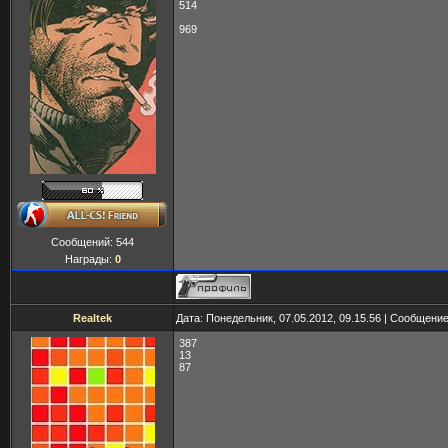
514
969
Сообщений:
544
Награды:
0
Realtek
Дата: Понедельник, 07.05.2012, 09.15.56 | Сообщени
387
13
87