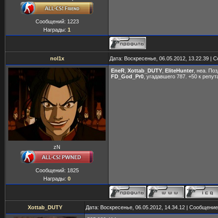
Сообщений:
1223
Награды:
1
nol1x
Дата: Воскресенье, 06.05.2012, 13.22.39 |
EneR
,
Xottab_DUTY
,
EliteHunter
, неа. По
FD_God_Pr0
, угадавшего 787. +50 к репут
zN
Сообщений:
1825
Награды:
0
Xottab_DUTY
Дата: Воскресенье, 06.05.2012, 14.34.12 | Сообщени