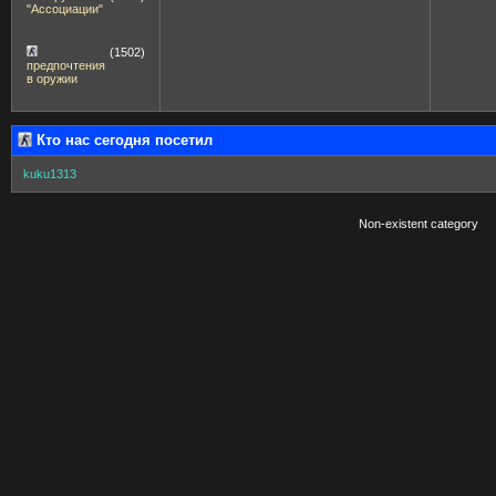
"Ассоциации"
(1502)
предпочтения
в оружии
Кто нас сегодня посетил
kuku1313
Non-existent category