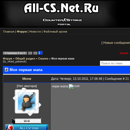
Главная
|
Форум
|
Новости
|
Файловый архив
[
Новые сообщени
2
Страница
2
из
2
«
1
Архив -
Форум
»
Общий раздел
»
Свалка
»
Моя первая мапа
(fy_sklad_pahanok)
Моя первая мапа
Meow
Дата: Четверг, 13.10.2011, 17.06.48 | Сообщение #
21
[Нет аватара]
норм мапа