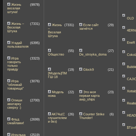
Жизнь
(9978)
веселая
штука!
OLD
Жизнь –
(7331)
Жизнь
(7331)
Если сайт
(29)
Веселая
–
загнётся
4ERN
Штука
Веселая
Штука
EneR
Угадай
(6395)
пользователя
(55)
(27)
Общество
De_stroyka_doma
Coko
Игра
(3323)
говорить
только
Bubbl
правду
(19)
Glock9
(21)
[Модель]ПМ
ГШ-18
CAJI
Игра
(3076)
"обломай
товарища"
Xott
Модель
(22)
Это моя
(23)
ножа
первая карта
awp_ships
Опиши
(2700)
Realt
аватарку
сверху :)
AK74u(С
(26)
Counter Strike
(6)
HEA
глушителем
Thunder!
Флуд
(2699)
и без)
смайлами!
$Tize
Игрулька
(2519)