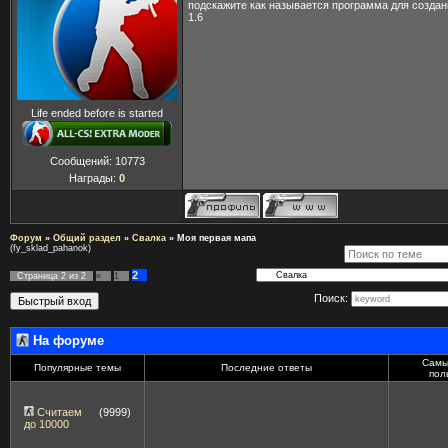
подскажите как называется программа для создан
1.6
Life ended before is started
Сообщений:
10773
Награды:
0
Форум
»
Общий раздел
»
Свалка
»
Моя первая мапа
(fy_sklad_pahanok)
2
Страница
2
из
2
«
1
Поиск:
На форуме
Самы
Популярные темы
Последние ответы
пол
Считаем
(9999)
до 10000